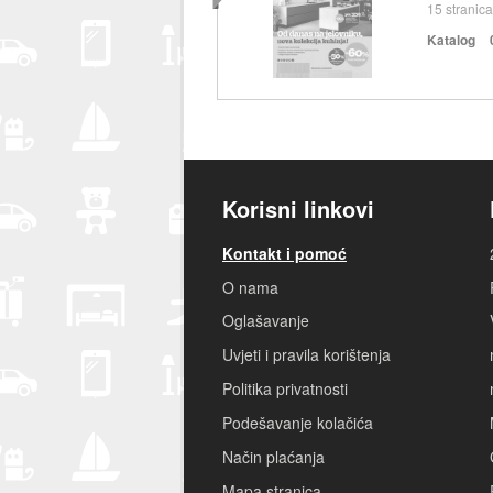
15
stranica
Katalog
Korisni linkovi
Kontakt i pomoć
O nama
Oglašavanje
Uvjeti i pravila korištenja
Politika privatnosti
Podešavanje kolačića
Način plaćanja
Mapa stranica