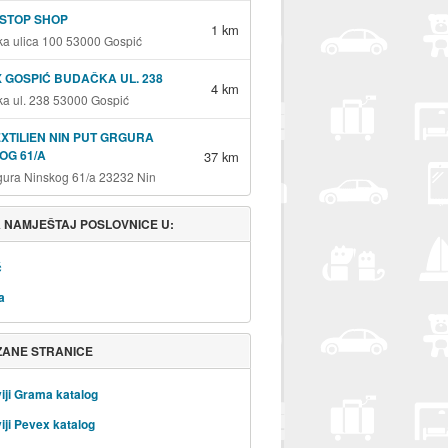
- STOP SHOP
1 km
a ulica 100 53000 Gospić
 GOSPIĆ BUDAČKA UL. 238
4 km
a ul. 238 53000 Gospić
EXTILIEN NIN PUT GRGURA
OG 61/A
37 km
gura Ninskog 61/a 23232 Nin
 NAMJEŠTAJ POSLOVNICE U:
ć
a
ZANE STRANICE
iji Grama katalog
iji Pevex katalog