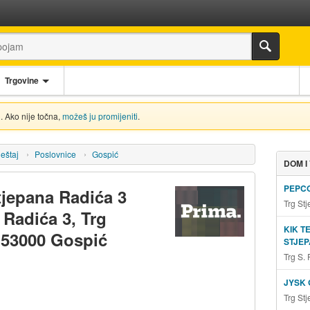
Trgovine
. Ako nije točna,
možeš ju promijeniti
.
eštaj
Poslovnice
Gospić
DOM I
PEPCO
tjepana Radića 3
Trg St
 Radića 3, Trg
KIK T
 53000 Gospić
STJEP
Trg S.
JYSK 
Trg St