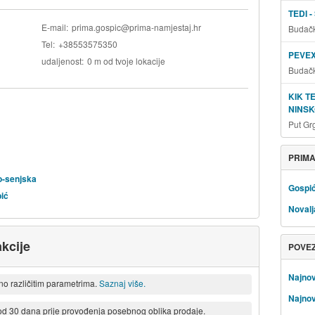
TEDI 
E-mail
prima.gospic@prima-namjestaj.hr
Budačk
Tel
+38553575350
PEVEX
udaljenost
0 m od tvoje lokacije
Budačk
KIK T
NINSK
Put Gr
PRIMA
o-senjska
Gospi
pić
Novalj
kcije
POVE
Najnov
eno različitim parametrima.
Saznaj više.
Najnov
 od 30 dana prije provođenja posebnog oblika prodaje.