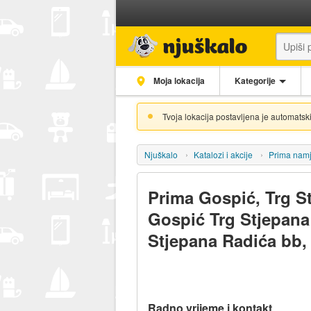
Moja lokacija
Kategorije
Tvoja lokacija postavljena je automatski
Njuškalo
Katalozi i akcije
Prima namj
Prima Gospić, Trg S
Gospić Trg Stjepana
Stjepana Radića bb,
Radno vrijeme i kontakt