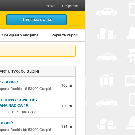
Prijava
Registracija
PREDAJ OGLAS
Obavijesti o akcijama
Popis za kupnju
 VRT U TVOJOJ BLIZINI
 - GOSPIĆ
105 m
jepana Radića 18 53000 Gospić
EXTILIEN GOSPIC TRG
ANA RADICA 18
120 m
 Radića 18 53000 Gospić
GOSPIĆ
181 m
jepana Radića bb 53000 Gospić