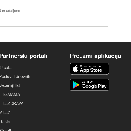
0 m
udaljeno
Partnerski portali
Preuzmi aplikaciju
24sata
Poslovni dnevnik
Večernji list
missMAMA
missZDRAVA
Miss7
Gastro
Pixsell