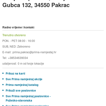
Gubca 132, 34550 Pakrac
Radno vrijeme i kontakt
Trenutno otvoreno
PON. - PET: 08:00 - 16:00
SUB, NED: Zatvoreno
E-mail
prima.pakrac@prima-namjestaj.hr
Tel
+38534639034
udaljenost
0 m od tvoje lokacije
Prikaz na karti
Sve Prima namještaj akcije
Prima namještaj katalog
Prikaži sve poslovnice
Sve Prima namještaj poslovnice -
Požeško-slavonska