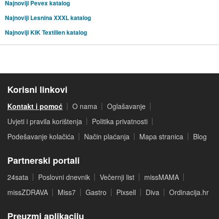
Najnoviji Pevex katalog
Najnoviji Lesnina XXXL katalog
Najnoviji KIK Textilien katalog
Korisni linkovi
Kontakt i pomoć
O nama
Oglašavanje
Uvjeti i pravila korištenja
Politika privatnosti
Podešavanje kolačića
Način plaćanja
Mapa stranica
Blog
Partnerski portali
24sata
Poslovni dnevnik
Večernji list
missMAMA
missZDRAVA
Miss7
Gastro
Pixsell
Diva
Ordinacija.hr
Preuzmi aplikaciju