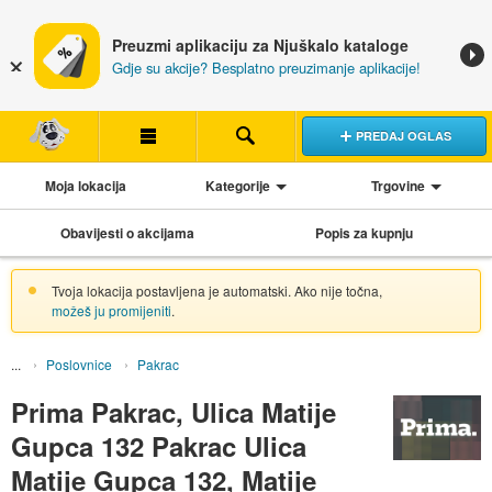
Preuzmi aplikaciju za Njuškalo kataloge
Gdje su akcije? Besplatno preuzimanje aplikacije!
PREDAJ OGLAS
Moja lokacija
Kategorije
Trgovine
Obavijesti o akcijama
Popis za kupnju
Tvoja lokacija postavljena je automatski. Ako nije točna,
možeš ju promijeniti
.
Poslovnice
Pakrac
Prima Pakrac, Ulica Matije
Gupca 132 Pakrac Ulica
Matije Gupca 132, Matije