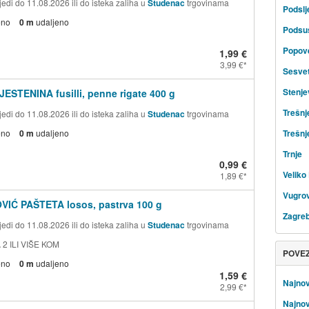
edi do 11.08.2026 ili do isteka zaliha u
Studenac
trgovinama
Podsl
eno
0 m
udaljeno
Podsu
Popov
1,99 €
3,99 €
Sesve
Stenje
JESTENINA fusilli, penne rigate 400 g
Trešnj
edi do 11.08.2026 ili do isteka zaliha u
Studenac
trgovinama
eno
0 m
udaljeno
Trešnj
Trnje
0,99 €
Veliko 
1,89 €
Vugrov
VIĆ PAŠTETA losos, pastrva 100 g
Zagre
edi do 11.08.2026 ili do isteka zaliha u
Studenac
trgovinama
 2 ILI VIŠE KOM
POVE
eno
0 m
udaljeno
1,59 €
Najnov
2,99 €
Najnov