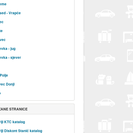
jeme
sed - Vrapče
ec
te
vec
evka - jug
evka - sjever
Polje
ec Donji
b
ZANE STRANICE
iji KTC katalog
iji Diskont Stanić katalog