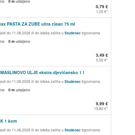
eno
0 m
udaljeno
0,79 €
1,25 €
ax PASTA ZA ZUBE ultra clean 75 ml
edi do 11.08.2026 ili do isteka zaliha u
Studenac
trgovinama
eno
0 m
udaljeno
3,49 €
5,55 €
 MASLINOVO ULJE ekstra djevičansko 1 l
edi do 11.08.2026 ili do isteka zaliha u
Studenac
trgovinama
eno
0 m
udaljeno
9,99 €
15,80 €
OK 1 kom
edi do 11.08.2026 ili do isteka zaliha u
Studenac
trgovinama