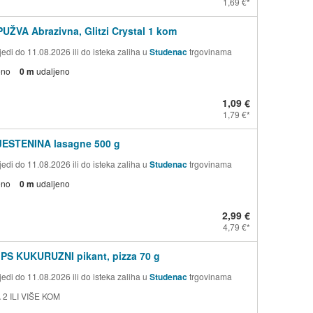
1,69 €
PUŽVA Abrazivna, Glitzi Crystal 1 kom
edi do 11.08.2026 ili do isteka zaliha u
Studenac
trgovinama
eno
0 m
udaljeno
1,09 €
1,79 €
TJESTENINA lasagne 500 g
edi do 11.08.2026 ili do isteka zaliha u
Studenac
trgovinama
eno
0 m
udaljeno
2,99 €
4,79 €
PS KUKURUZNI pikant, pizza 70 g
edi do 11.08.2026 ili do isteka zaliha u
Studenac
trgovinama
 2 ILI VIŠE KOM