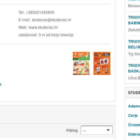
Belaso
Tel
+385021430800
TRGOV
E-mail
studenac@studenac.hr
BABIN
Web
www.studenac.hr
Zadubl
udaljenost
0 m od tvoje lokacije
TRGOV
BELI 
Trg Sl
TRGOV
BAŠKA
Ulica 
b
STUDE
Adam
Cerje
Črnom
Filtriraj
Dobro