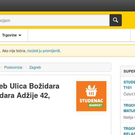
Trgovine
. Ako nije točna,
možeš ju promijeniti
.
Poslovnice
Zagreb
SUPER
STUD
eb Ulica Božidara
T101
dara Adžije 42,
Četvrt
TRGOV
MATIJ
Matije
TRGOV
BELAS