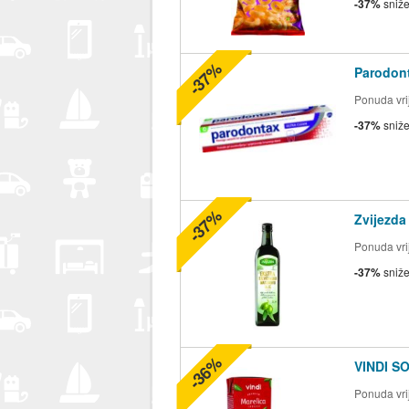
-37%
sniž
-37%
Parodont
Ponuda vrij
-37%
sniž
-37%
Zvijezda
Ponuda vrij
-37%
sniž
-36%
VINDI S
Ponuda vrij