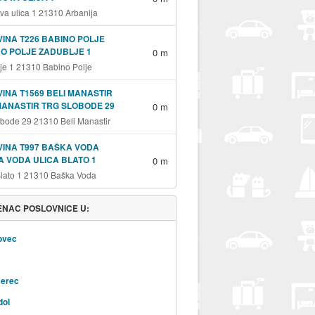
va ulica 1 21310 Arbanija
INA T226 BABINO POLJE
O POLJE ZADUBLJE 1
0 m
je 1 21310 Babino Polje
INA T1569 BELI MANASTIR
MANASTIR TRG SLOBODE 29
0 m
obode 29 21310 Beli Manastir
INA T997 BAŠKA VODA
 VODA ULICA BLATO 1
0 m
Blato 1 21310 Baška Voda
NAC POSLOVNICE U:
ovec
erec
dol