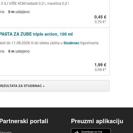
 ILI VIŠE KOM kašasti 0,2 l, marelica 0,2 l
eno
0 m
udaljeno
0,45 €
0,70 €
PASTA ZA ZUBE triple action, 100 ml
edi do 11.08.2026 ili do isteka zaliha u
Studenac
trgovinama
eno
0 m
udaljeno
1,99 €
3,09 €
 REZULTATA ZA STUDENAC +
Partnerski portali
Preuzmi aplikaciju
24sata