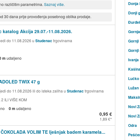
Donja
eno različitim parametrima.
Saznaj više.
Donji 
 od 30 dana prije provođenja posebnog oblika prodaje.
Đurđe
 katalog Akcija 29.07.-11.08.2026.
Gornj
ijedi do 11.08.2026 u
Studenac
trgovinama
Gornji
Gornji
0 m
udaljeno
Ivanja
Kašin
Lučko
ADOLED TWIX 47 g
Lužan
edi do 11.08.2026 ili do isteka zaliha u
Studenac
trgovinama
Maksi
 2 ILI VIŠE KOM
Novi Z
eno
0 m
udaljeno
0,95 €
Novi Z
1,89 €
Odra
 ČOKOLADA VOLIM TE lješnjak badem karamela...
Peščen