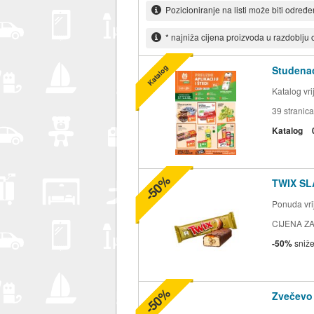
Pozicioniranje na listi može biti određ
* najniža cijena proizvoda u razdoblju
Katalog
Studenac
Katalog vr
39
stranica
Katalog
-50%
TWIX SL
Ponuda vrij
CIJENA ZA
-50%
sniž
-50%
Zvečevo