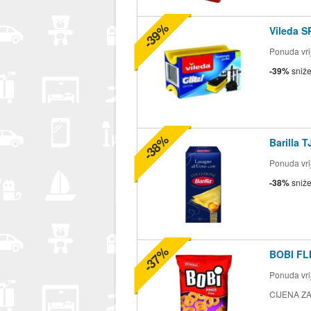
-39%
Vileda S
Ponuda vrij
-39%
sniž
-38%
Barilla 
Ponuda vrij
-38%
sniž
-37%
BOBI FLI
Ponuda vrij
CIJENA ZA