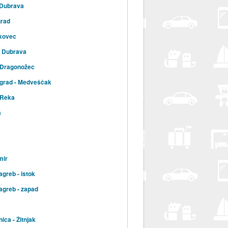
 Dubrava
grad
kovec
a Dubrava
 Dragonožec
 grad - Medveščak
 Reka
a
mir
agreb - istok
agreb - zapad
ica - Žitnjak