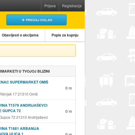
Prijava
Registracija
PREDAJ OGLAS
Obavijesti o akcijama
Popis za kupnju
MARKETI U TVOJOJ BLIZINI
ENAC SUPERMARKET OMIŠ
0 m
 Ribnjak 17 21310 Omiš
INA T1579 ANDRIJAŠEVCI
E GUPCA 72
0 m
 Gupca 72 21310 Andrijaševci
INA T1881 ARBANIJA
OVA ULICA 1
0 m