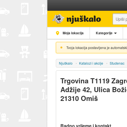
Moja lokacija
Kategorije
Tvoja lokacija postavljena je automatski
Njuškalo
Katalozi i akcije
Studenac
Trgovina T1119 Zagr
Adžije 42, Ulica Boži
21310 Omiš
Radno vrijeme i kontakt