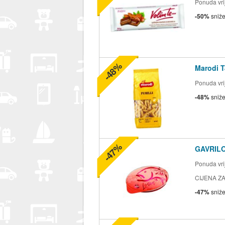
Ponuda vrij
-50%
sniž
-48%
Marodi T
Ponuda vrij
-48%
sniž
-47%
GAVRILO
Ponuda vrij
CIJENA ZA
-47%
sniž