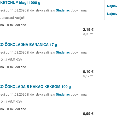
 KETCHUP blagi 1000 g
Najnov
edi do 11.08.2026 ili do isteka zaliha u
Studenac
trgovinama
Najnov
denac aplikaciju!!
eno
0 m
udaljeno
2,19 €
3,99 €
CO ČOKOLADNA BANANICA 17 g
edi do 11.08.2026 ili do isteka zaliha u
Studenac
trgovinama
 2 ILI VIŠE KOM
eno
0 m
udaljeno
0,10 €
0,17 €
CO ČOKOLADA S KAKAO KEKSOM 100 g
edi do 11.08.2026 ili do isteka zaliha u
Studenac
trgovinama
 2 ILI VIŠE KOM
eno
0 m
udaljeno
0,99 €