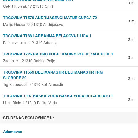
0 m
Četvrt Ribnjak 17 21310 Omiš
TRGOVINA T1579 ANDRIJAŠEVCI MATIJE GUPCA 72
0 m
Matije Gupca 72 21310 Andrijaševci
TRGOVINA T1881 ARBANIJA BELASOVA ULICA 1
0 m
Belasova ulica 1 21310 Arbanija
TRGOVINA T226 BABINO POLJE BABINO POLJE ZADUBLJE 1
0 m
Zadublje 1 21310 Babino Polje
TRGOVINA T1569 BELI MANASTIR BELI MANASTIR TRG
SLOBODE 29
0 m
Trg Slobode 29 21310 Beli Manastir
TRGOVINA T997 BAŠKA VODA BAŠKA VODA ULICA BLATO 1
0 m
Ulica Blato 1 21310 Baška Voda
STUDENAC POSLOVNICE U:
Adamovec