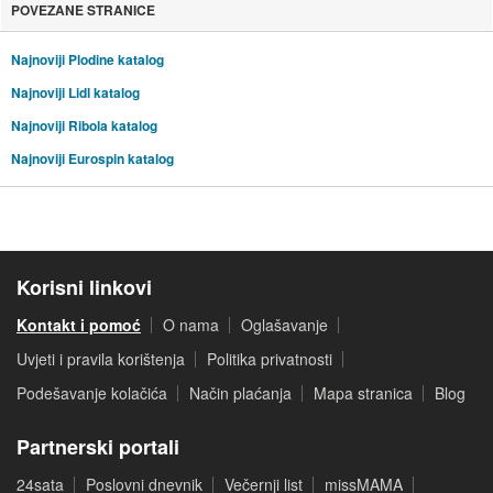
POVEZANE STRANICE
Najnoviji Plodine katalog
Najnoviji Lidl katalog
Najnoviji Ribola katalog
Najnoviji Eurospin katalog
Korisni linkovi
Kontakt i pomoć
O nama
Oglašavanje
Uvjeti i pravila korištenja
Politika privatnosti
Podešavanje kolačića
Način plaćanja
Mapa stranica
Blog
Partnerski portali
24sata
Poslovni dnevnik
Večernji list
missMAMA