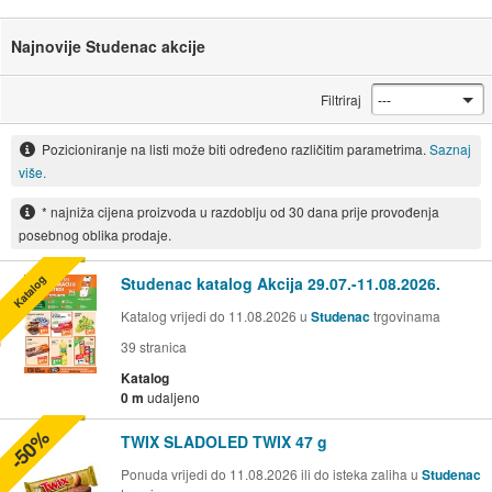
Najnovije Studenac akcije
Filtriraj
Pozicioniranje na listi može biti određeno različitim parametrima.
Saznaj
više.
* najniža cijena proizvoda u razdoblju od 30 dana prije provođenja
posebnog oblika prodaje.
Katalog
Studenac katalog Akcija 29.07.-11.08.2026.
Katalog vrijedi do 11.08.2026 u
Studenac
trgovinama
39
stranica
Katalog
0 m
udaljeno
-50%
TWIX SLADOLED TWIX 47 g
Ponuda vrijedi do 11.08.2026 ili do isteka zaliha u
Studenac