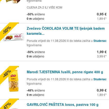
trgovinama
CIJENA ZA 2 ILI VIŠE KOM
0,95 €
-50%
sniženo
0 m
udaljeno
1,89 €
-50%
Zvečevo ČOKOLADA VOLIM TE lješnjak badem
karamela...
Ponuda vrijedi do 11.08.2026 ili do isteka zaliha u
Studenac
trgovinama
1,99 €
-50%
sniženo
0 m
udaljeno
3,99 €
-48%
Marodi TJESTENINA fusilli, penne rigate 400 g
Ponuda vrijedi do 11.08.2026 ili do isteka zaliha u
Studenac
trgovinama
0,99 €
-48%
sniženo
0 m
udaljeno
1,89 €
-47%
GAVRILOVIĆ PAŠTETA losos, pastrva 100 g