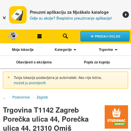
Preuzmi aplikaciju za Njuškalo kataloge
Gdje su akcije? Besplatno preuzimanje aplikacije!
PREDAJ OGLAS
Moja lokacija
Kategorije
Trgovine
Obavijesti o akcijama
Popis za kupnju
Tvoja lokacija postavljena je automatski. Ako nije točna,
možeš ju promijeniti
.
Poslovnice
Zagreb
Trgovina T1142 Zagreb
Porečka ulica 44, Porečka
ulica 44, 21310 Omiš