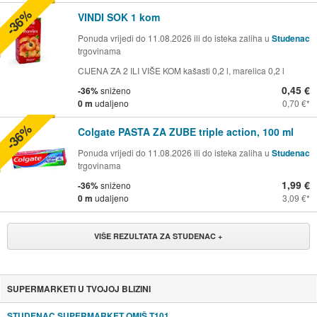
-36%
VINDI SOK 1 kom
Ponuda vrijedi do 11.08.2026 ili do isteka zaliha u
Studenac
trgovinama
CIJENA ZA 2 ILI VIŠE KOM kašasti 0,2 l, marelica 0,2 l
0,45 €
-36%
sniženo
0 m
udaljeno
0,70 €
-36%
Colgate PASTA ZA ZUBE triple action, 100 ml
Ponuda vrijedi do 11.08.2026 ili do isteka zaliha u
Studenac
trgovinama
1,99 €
-36%
sniženo
0 m
udaljeno
3,09 €
VIŠE REZULTATA ZA STUDENAC +
SUPERMARKETI U TVOJOJ BLIZINI
STUDENAC SUPERMARKET OMIŠ T101