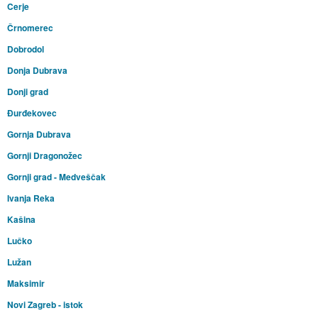
Cerje
Črnomerec
Dobrodol
Donja Dubrava
Donji grad
Đurđekovec
Gornja Dubrava
Gornji Dragonožec
Gornji grad - Medveščak
Ivanja Reka
Kašina
Lučko
Lužan
Maksimir
Novi Zagreb - istok