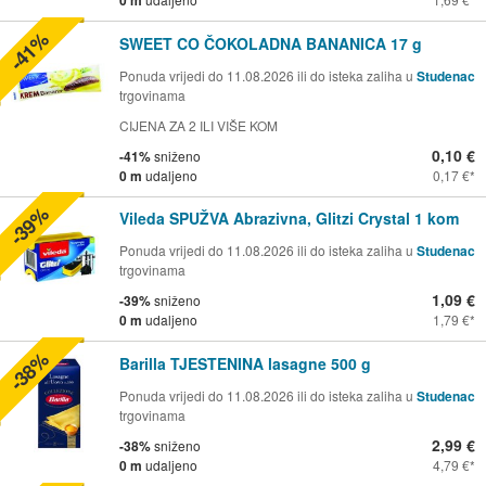
-41%
SWEET CO ČOKOLADNA BANANICA 17 g
Ponuda vrijedi do 11.08.2026 ili do isteka zaliha u
Studenac
trgovinama
CIJENA ZA 2 ILI VIŠE KOM
0,10 €
-41%
sniženo
0 m
udaljeno
0,17 €
-39%
Vileda SPUŽVA Abrazivna, Glitzi Crystal 1 kom
Ponuda vrijedi do 11.08.2026 ili do isteka zaliha u
Studenac
trgovinama
1,09 €
-39%
sniženo
0 m
udaljeno
1,79 €
-38%
Barilla TJESTENINA lasagne 500 g
Ponuda vrijedi do 11.08.2026 ili do isteka zaliha u
Studenac
trgovinama
2,99 €
-38%
sniženo
0 m
udaljeno
4,79 €