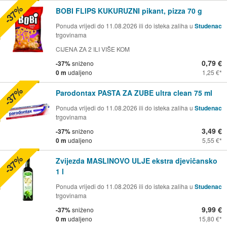
-37%
BOBI FLIPS KUKURUZNI pikant, pizza 70 g
Ponuda vrijedi do 11.08.2026 ili do isteka zaliha u
Studenac
trgovinama
CIJENA ZA 2 ILI VIŠE KOM
0,79 €
-37%
sniženo
0 m
udaljeno
1,25 €
-37%
Parodontax PASTA ZA ZUBE ultra clean 75 ml
Ponuda vrijedi do 11.08.2026 ili do isteka zaliha u
Studenac
trgovinama
3,49 €
-37%
sniženo
0 m
udaljeno
5,55 €
-37%
Zvijezda MASLINOVO ULJE ekstra djevičansko
1 l
Ponuda vrijedi do 11.08.2026 ili do isteka zaliha u
Studenac
trgovinama
9,99 €
-37%
sniženo
0 m
udaljeno
15,80 €