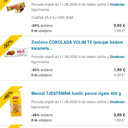
Ponuda vrijedi do 11.08.2026 ili do isteka zaliha u
Studenac
trgovinama
CIJENA ZA 2 ILI VIŠE KOM
0,95 €
-50%
sniženo
0 m
udaljeno
1,89 €
-50%
Zvečevo ČOKOLADA VOLIM TE lješnjak badem
karamela...
Ponuda vrijedi do 11.08.2026 ili do isteka zaliha u
Studenac
trgovinama
1,99 €
-50%
sniženo
0 m
udaljeno
3,99 €
-48%
Marodi TJESTENINA fusilli, penne rigate 400 g
Ponuda vrijedi do 11.08.2026 ili do isteka zaliha u
Studenac
trgovinama
0,99 €
-48%
sniženo
0 m
udaljeno
1,89 €