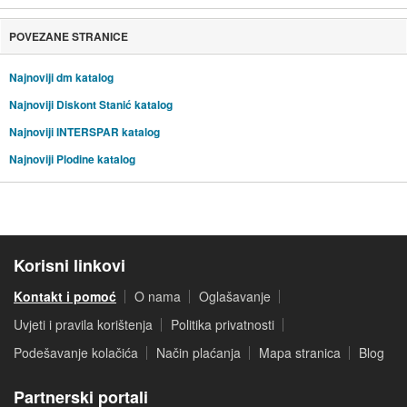
POVEZANE STRANICE
Najnoviji dm katalog
Najnoviji Diskont Stanić katalog
Najnoviji INTERSPAR katalog
Najnoviji Plodine katalog
Korisni linkovi
Kontakt i pomoć
O nama
Oglašavanje
Uvjeti i pravila korištenja
Politika privatnosti
Podešavanje kolačića
Način plaćanja
Mapa stranica
Blog
Partnerski portali