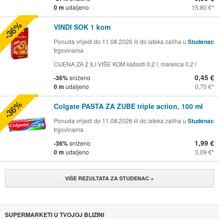
0 m
udaljeno
15,80 €
-36%
VINDI SOK 1 kom
Ponuda vrijedi do 11.08.2026 ili do isteka zaliha u
Studenac
trgovinama
CIJENA ZA 2 ILI VIŠE KOM kašasti 0,2 l, marelica 0,2 l
0,45 €
-36%
sniženo
0 m
udaljeno
0,70 €
-36%
Colgate PASTA ZA ZUBE triple action, 100 ml
Ponuda vrijedi do 11.08.2026 ili do isteka zaliha u
Studenac
trgovinama
1,99 €
-36%
sniženo
0 m
udaljeno
3,09 €
VIŠE REZULTATA ZA STUDENAC +
SUPERMARKETI U TVOJOJ BLIZINI