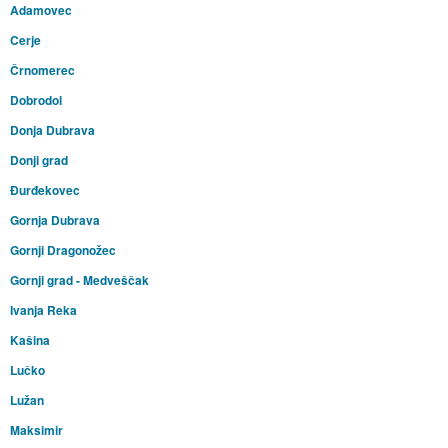
Adamovec
Cerje
Črnomerec
Dobrodol
Donja Dubrava
Donji grad
Đurđekovec
Gornja Dubrava
Gornji Dragonožec
Gornji grad - Medveščak
Ivanja Reka
Kašina
Lučko
Lužan
Maksimir