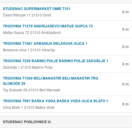
STUDENAC SUPERMARKET OMIŠ T101
0 m
Četvrt Ribnjak 17 21310 Omiš
TRGOVINA T1579 ANDRIJAŠEVCI MATIJE GUPCA 72
0 m
Matije Gupca 72 21310 Andrijaševci
TRGOVINA T1881 ARBANIJA BELASOVA ULICA 1
0 m
Belasova ulica 1 21310 Arbanija
TRGOVINA T226 BABINO POLJE BABINO POLJE ZADUBLJE 1
0 m
Zadublje 1 21310 Babino Polje
TRGOVINA T1569 BELI MANASTIR BELI MANASTIR TRG
SLOBODE 29
0 m
Trg Slobode 29 21310 Beli Manastir
TRGOVINA T997 BAŠKA VODA BAŠKA VODA ULICA BLATO 1
0 m
Ulica Blato 1 21310 Baška Voda
STUDENAC POSLOVNICE U: