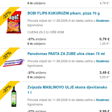
0 m
udaljeno
4,79 €
-37%
BOBI FLIPS KUKURUZNI pikant, pizza 70 g
Ponuda vrijedi do 11.08.2026 ili do isteka zaliha u
Studenac
trgovinama
CIJENA ZA 2 ILI VIŠE KOM
0,79 €
-37%
sniženo
0 m
udaljeno
1,25 €
-37%
Parodontax PASTA ZA ZUBE ultra clean 75 ml
Ponuda vrijedi do 11.08.2026 ili do isteka zaliha u
Studenac
trgovinama
3,49 €
-37%
sniženo
0 m
udaljeno
5,55 €
-37%
Zvijezda MASLINOVO ULJE ekstra djevičansko
1 l
Ponuda vrijedi do 11.08.2026 ili do isteka zaliha u
Studenac
trgovinama
9,99 €
-37%
sniženo