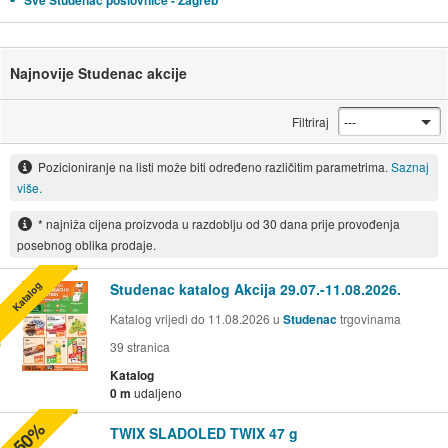
Sve Studenac poslovnice - Zagreb
Najnovije Studenac akcije
Filtriraj
Pozicioniranje na listi može biti određeno različitim parametrima.
Saznaj
više.
* najniža cijena proizvoda u razdoblju od 30 dana prije provođenja
posebnog oblika prodaje.
Katalog
Studenac katalog Akcija 29.07.-11.08.2026.
Katalog vrijedi do 11.08.2026 u
Studenac
trgovinama
39
stranica
Katalog
0 m
udaljeno
-50%
TWIX SLADOLED TWIX 47 g