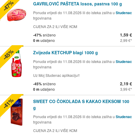
-47%
GAVRILOVIĆ PAŠTETA losos, pastrva 100 g
Ponuda vrijedi do 11.08.2026 ili do isteka zaliha u
Studenac
trgovinama
CIJENA ZA 2 ILI VIŠE KOM
1,59 €
-47%
sniženo
0 m
udaljeno
2,99 €
-45%
Zvijezda KETCHUP blagi 1000 g
Ponuda vrijedi do 11.08.2026 ili do isteka zaliha u
Studenac
trgovinama
Uz Moj Studenac aplikaciju!!
2,19 €
-45%
sniženo
0 m
udaljeno
3,99 €
-41%
SWEET CO ČOKOLADA S KAKAO KEKSOM 100
g
Ponuda vrijedi do 11.08.2026 ili do isteka zaliha u
Studenac
trgovinama
CIJENA ZA 2 ILI VIŠE KOM