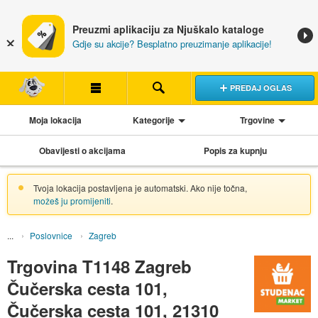
Preuzmi aplikaciju za Njuškalo kataloge
Gdje su akcije? Besplatno preuzimanje aplikacije!
PREDAJ OGLAS
Moja lokacija
Kategorije
Trgovine
Obavijesti o akcijama
Popis za kupnju
Tvoja lokacija postavljena je automatski. Ako nije točna,
možeš ju promijeniti
.
Poslovnice
Zagreb
Trgovina T1148 Zagreb
Čučerska cesta 101,
Čučerska cesta 101, 21310