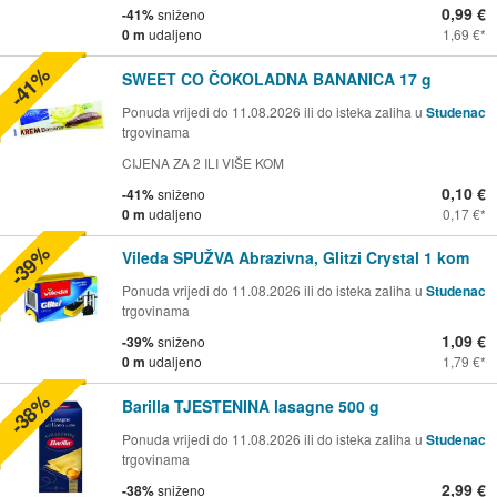
0,99 €
-41%
sniženo
0 m
udaljeno
1,69 €
-41%
SWEET CO ČOKOLADNA BANANICA 17 g
Ponuda vrijedi do 11.08.2026 ili do isteka zaliha u
Studenac
trgovinama
CIJENA ZA 2 ILI VIŠE KOM
0,10 €
-41%
sniženo
0 m
udaljeno
0,17 €
-39%
Vileda SPUŽVA Abrazivna, Glitzi Crystal 1 kom
Ponuda vrijedi do 11.08.2026 ili do isteka zaliha u
Studenac
trgovinama
1,09 €
-39%
sniženo
0 m
udaljeno
1,79 €
-38%
Barilla TJESTENINA lasagne 500 g
Ponuda vrijedi do 11.08.2026 ili do isteka zaliha u
Studenac
trgovinama
2,99 €
-38%
sniženo