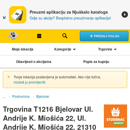
Preuzmi aplikaciju za Njuškalo kataloge
Gdje su akcije? Besplatno preuzimanje aplikacije!
PREDAJ OGLAS
Moja lokacija
Kategorije
Trgovine
Obavijesti o akcijama
Popis za kupnju
Tvoja lokacija postavljena je automatski. Ako nije točna,
možeš ju promijeniti
.
Poslovnice
Bjelovar
Trgovina T1216 Bjelovar Ul.
Andrije K. Miošića 22, Ul.
Andrije K. Miošića 22, 21310