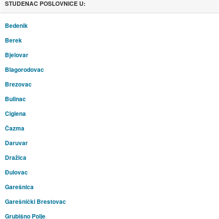
STUDENAC POSLOVNICE U:
Bedenik
Berek
Bjelovar
Blagorodovac
Brezovac
Bulinac
Ciglena
Čazma
Daruvar
Dražica
Đulovac
Garešnica
Garešnički Brestovac
Grubišno Polje