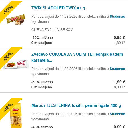
-50%
TWIX SLADOLED TWIX 47 g
Ponuda vrijedi do 11.08.2026 ili do isteka zaliha u
Studenac
trgovinama
CIJENA ZA 2 ILI VIŠE KOM
0,95 €
-50%
sniženo
0 m
udaljeno
1,89 €
-50%
Zvečevo ČOKOLADA VOLIM TE lješnjak badem
karamela...
Ponuda vrijedi do 11.08.2026 ili do isteka zaliha u
Studenac
trgovinama
1,99 €
-50%
sniženo
0 m
udaljeno
3,99 €
-48%
Marodi TJESTENINA fusilli, penne rigate 400 g
Ponuda vrijedi do 11.08.2026 ili do isteka zaliha u
Studenac
trgovinama
0,99 €
-48%
sniženo