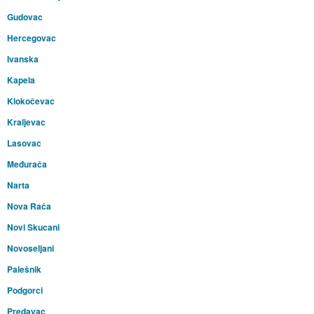
Gudovac
Hercegovac
Ivanska
Kapela
Klokočevac
Kraljevac
Lasovac
Međurača
Narta
Nova Rača
Novi Skucani
Novoseljani
Palešnik
Podgorci
Predavac