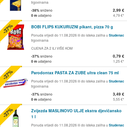
trgovinama
2,99 €
-38%
sniženo
0 m
udaljeno
4,79 €
-37%
BOBI FLIPS KUKURUZNI pikant, pizza 70 g
Ponuda vrijedi do 11.08.2026 ili do isteka zaliha u
Studenac
trgovinama
CIJENA ZA 2 ILI VIŠE KOM
0,79 €
-37%
sniženo
0 m
udaljeno
1,25 €
-37%
Parodontax PASTA ZA ZUBE ultra clean 75 ml
Ponuda vrijedi do 11.08.2026 ili do isteka zaliha u
Studenac
trgovinama
3,49 €
-37%
sniženo
0 m
udaljeno
5,55 €
-37%
Zvijezda MASLINOVO ULJE ekstra djevičansko
1 l
Ponuda vrijedi do 11.08.2026 ili do isteka zaliha u
Studenac