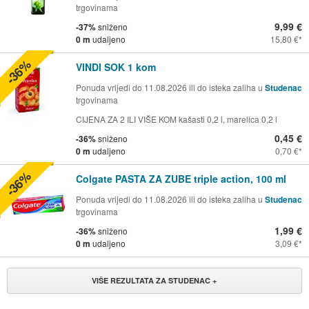
trgovinama
9,99 €
-37%
sniženo
0 m
udaljeno
15,80 €
-36%
VINDI SOK 1 kom
Ponuda vrijedi do 11.08.2026 ili do isteka zaliha u
Studenac
trgovinama
CIJENA ZA 2 ILI VIŠE KOM kašasti 0,2 l, marelica 0,2 l
0,45 €
-36%
sniženo
0 m
udaljeno
0,70 €
-36%
Colgate PASTA ZA ZUBE triple action, 100 ml
Ponuda vrijedi do 11.08.2026 ili do isteka zaliha u
Studenac
trgovinama
1,99 €
-36%
sniženo
0 m
udaljeno
3,09 €
VIŠE REZULTATA ZA STUDENAC +