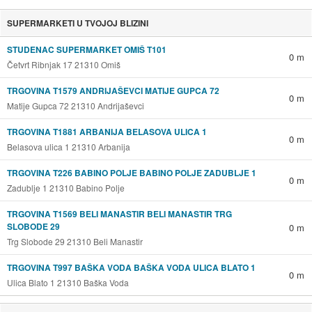
SUPERMARKETI U TVOJOJ BLIZINI
STUDENAC SUPERMARKET OMIŠ T101
0 m
Četvrt Ribnjak 17 21310 Omiš
TRGOVINA T1579 ANDRIJAŠEVCI MATIJE GUPCA 72
0 m
Matije Gupca 72 21310 Andrijaševci
TRGOVINA T1881 ARBANIJA BELASOVA ULICA 1
0 m
Belasova ulica 1 21310 Arbanija
TRGOVINA T226 BABINO POLJE BABINO POLJE ZADUBLJE 1
0 m
Zadublje 1 21310 Babino Polje
TRGOVINA T1569 BELI MANASTIR BELI MANASTIR TRG
SLOBODE 29
0 m
Trg Slobode 29 21310 Beli Manastir
TRGOVINA T997 BAŠKA VODA BAŠKA VODA ULICA BLATO 1
0 m
Ulica Blato 1 21310 Baška Voda