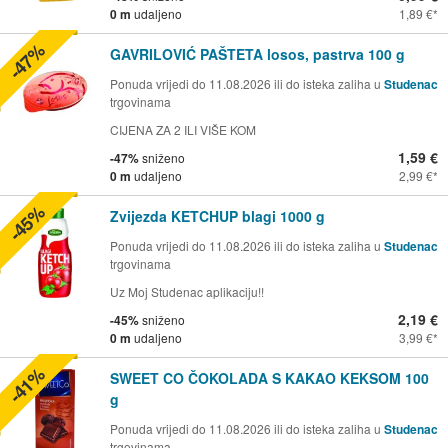
0 m
udaljeno
1,89 €
-47%
GAVRILOVIĆ PAŠTETA losos, pastrva 100 g
Ponuda vrijedi do 11.08.2026 ili do isteka zaliha u
Studenac
trgovinama
CIJENA ZA 2 ILI VIŠE KOM
1,59 €
-47%
sniženo
0 m
udaljeno
2,99 €
-45%
Zvijezda KETCHUP blagi 1000 g
Ponuda vrijedi do 11.08.2026 ili do isteka zaliha u
Studenac
trgovinama
Uz Moj Studenac aplikaciju!!
2,19 €
-45%
sniženo
0 m
udaljeno
3,99 €
-41%
SWEET CO ČOKOLADA S KAKAO KEKSOM 100
g
Ponuda vrijedi do 11.08.2026 ili do isteka zaliha u
Studenac
trgovinama