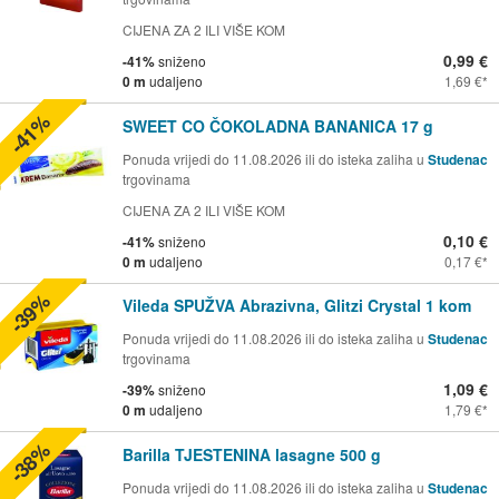
CIJENA ZA 2 ILI VIŠE KOM
0,99 €
-41%
sniženo
0 m
udaljeno
1,69 €
-41%
SWEET CO ČOKOLADNA BANANICA 17 g
Ponuda vrijedi do 11.08.2026 ili do isteka zaliha u
Studenac
trgovinama
CIJENA ZA 2 ILI VIŠE KOM
0,10 €
-41%
sniženo
0 m
udaljeno
0,17 €
-39%
Vileda SPUŽVA Abrazivna, Glitzi Crystal 1 kom
Ponuda vrijedi do 11.08.2026 ili do isteka zaliha u
Studenac
trgovinama
1,09 €
-39%
sniženo
0 m
udaljeno
1,79 €
-38%
Barilla TJESTENINA lasagne 500 g
Ponuda vrijedi do 11.08.2026 ili do isteka zaliha u
Studenac