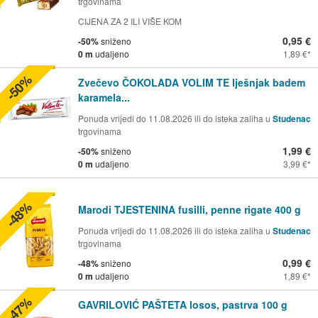
trgovinama
CIJENA ZA 2 ILI VIŠE KOM
0,95 €
-50%
sniženo
0 m
udaljeno
1,89 €
-50%
Zvečevo ČOKOLADA VOLIM TE lješnjak badem
karamela...
Ponuda vrijedi do 11.08.2026 ili do isteka zaliha u
Studenac
trgovinama
1,99 €
-50%
sniženo
0 m
udaljeno
3,99 €
-48%
Marodi TJESTENINA fusilli, penne rigate 400 g
Ponuda vrijedi do 11.08.2026 ili do isteka zaliha u
Studenac
trgovinama
0,99 €
-48%
sniženo
0 m
udaljeno
1,89 €
-47%
GAVRILOVIĆ PAŠTETA losos, pastrva 100 g