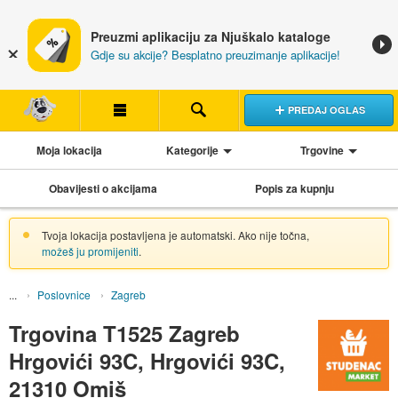
Preuzmi aplikaciju za Njuškalo kataloge
Gdje su akcije? Besplatno preuzimanje aplikacije!
PREDAJ OGLAS
Moja lokacija
Kategorije
Trgovine
Obavijesti o akcijama
Popis za kupnju
Tvoja lokacija postavljena je automatski. Ako nije točna,
možeš ju promijeniti
.
Poslovnice
Zagreb
Trgovina T1525 Zagreb
Hrgovići 93C, Hrgovići 93C,
21310 Omiš