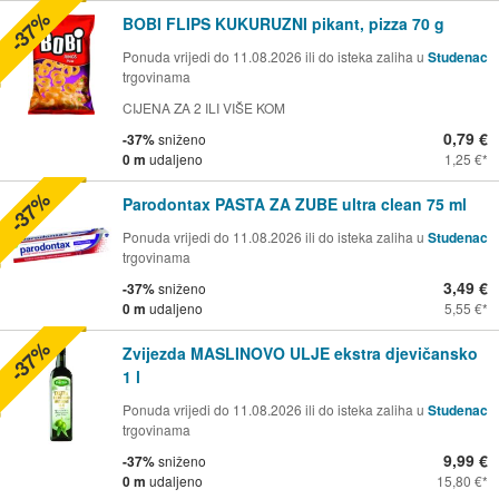
-37%
BOBI FLIPS KUKURUZNI pikant, pizza 70 g
Ponuda vrijedi do 11.08.2026 ili do isteka zaliha u
Studenac
trgovinama
CIJENA ZA 2 ILI VIŠE KOM
0,79 €
-37%
sniženo
0 m
udaljeno
1,25 €
-37%
Parodontax PASTA ZA ZUBE ultra clean 75 ml
Ponuda vrijedi do 11.08.2026 ili do isteka zaliha u
Studenac
trgovinama
3,49 €
-37%
sniženo
0 m
udaljeno
5,55 €
-37%
Zvijezda MASLINOVO ULJE ekstra djevičansko
1 l
Ponuda vrijedi do 11.08.2026 ili do isteka zaliha u
Studenac
trgovinama
9,99 €
-37%
sniženo
0 m
udaljeno
15,80 €