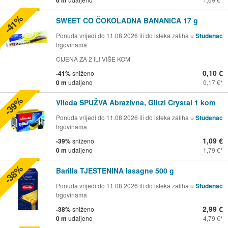
-41%
SWEET CO ČOKOLADNA BANANICA 17 g
Ponuda vrijedi do 11.08.2026 ili do isteka zaliha u
Studenac
trgovinama
CIJENA ZA 2 ILI VIŠE KOM
0,10 €
-41%
sniženo
0 m
udaljeno
0,17 €
-39%
Vileda SPUŽVA Abrazivna, Glitzi Crystal 1 kom
Ponuda vrijedi do 11.08.2026 ili do isteka zaliha u
Studenac
trgovinama
1,09 €
-39%
sniženo
0 m
udaljeno
1,79 €
-38%
Barilla TJESTENINA lasagne 500 g
Ponuda vrijedi do 11.08.2026 ili do isteka zaliha u
Studenac
trgovinama
2,99 €
-38%
sniženo
0 m
udaljeno
4,79 €