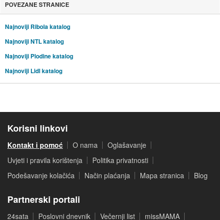
POVEZANE STRANICE
Najnoviji Ribola katalog
Najnoviji NTL katalog
Najnoviji Plodine katalog
Najnoviji Lidl katalog
Korisni linkovi
Kontakt i pomoć
O nama
Oglašavanje
Uvjeti i pravila korištenja
Politika privatnosti
Podešavanje kolačića
Način plaćanja
Mapa stranica
Blog
Partnerski portali
24sata
Poslovni dnevnik
Večernji list
missMAMA