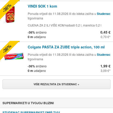
-36%
VINDI SOK 1 kom
Ponuda vrijedi do 11.08.2026 ili do isteka zaliha u
Studenac
trgovinama
CIJENA ZA 2 ILI VIŠE KOM kašasti 0,2 l, marelica 0,2 l
0,45 €
-36%
sniženo
0 m
udaljeno
0,70 €
-36%
Colgate PASTA ZA ZUBE triple action, 100 ml
Ponuda vrijedi do 11.08.2026 ili do isteka zaliha u
Studenac
trgovinama
1,99 €
-36%
sniženo
0 m
udaljeno
3,09 €
VIŠE REZULTATA ZA STUDENAC +
SUPERMARKETI U TVOJOJ BLIZINI
STUDENAC SUPERMARKET OMIŠ T101