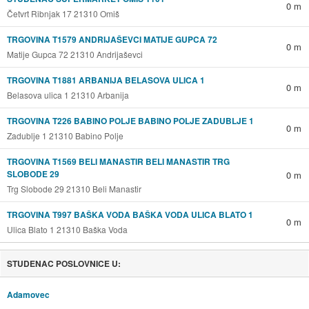
0 m
Četvrt Ribnjak 17 21310 Omiš
TRGOVINA T1579 ANDRIJAŠEVCI MATIJE GUPCA 72
0 m
Matije Gupca 72 21310 Andrijaševci
TRGOVINA T1881 ARBANIJA BELASOVA ULICA 1
0 m
Belasova ulica 1 21310 Arbanija
TRGOVINA T226 BABINO POLJE BABINO POLJE ZADUBLJE 1
0 m
Zadublje 1 21310 Babino Polje
TRGOVINA T1569 BELI MANASTIR BELI MANASTIR TRG
SLOBODE 29
0 m
Trg Slobode 29 21310 Beli Manastir
TRGOVINA T997 BAŠKA VODA BAŠKA VODA ULICA BLATO 1
0 m
Ulica Blato 1 21310 Baška Voda
STUDENAC POSLOVNICE U:
Adamovec