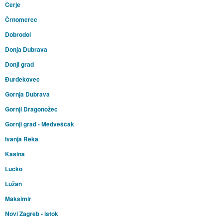
Cerje
Črnomerec
Dobrodol
Donja Dubrava
Donji grad
Đurđekovec
Gornja Dubrava
Gornji Dragonožec
Gornji grad - Medveščak
Ivanja Reka
Kašina
Lučko
Lužan
Maksimir
Novi Zagreb - istok