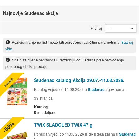
Najnovije Studenac akcije
Filtriraj
Pozicioniranje na listi može biti određeno različitim parametrima.
Saznaj
više.
* najniža cijena proizvoda u razdoblju od 30 dana prije provođenja
posebnog oblika prodaje.
Katalog
Studenac katalog Akcija 29.07.-11.08.2026.
Katalog vrijedi do 11.08.2026 u
Studenac
trgovinama
39
stranica
Katalog
0 m
udaljeno
-50%
TWIX SLADOLED TWIX 47 g
Ponuda vrijedi do 11.08.2026 ili do isteka zaliha u
Studenac