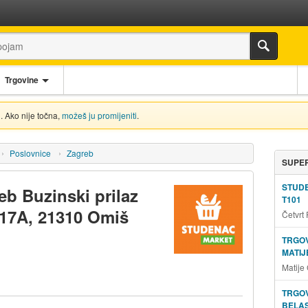
Trgovine
. Ako nije točna,
možeš ju promijeniti
.
Poslovnice
Zagreb
SUPER
STUD
eb Buzinski prilaz
T101
 17A, 21310 Omiš
Četvrt
TRGOV
MATIJ
Matije
TRGOV
BELAS