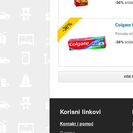
-36%
sniž
-36%
Colgate 
Ponuda vrij
-36%
sniž
VIŠE
Korisni linkovi
Kontakt i pomoć
O nama