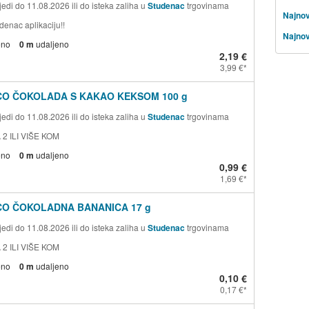
edi do 11.08.2026 ili do isteka zaliha u
Studenac
trgovinama
Najnov
denac aplikaciju!!
Najnov
eno
0 m
udaljeno
2,19 €
3,99 €
CO ČOKOLADA S KAKAO KEKSOM 100 g
edi do 11.08.2026 ili do isteka zaliha u
Studenac
trgovinama
 2 ILI VIŠE KOM
eno
0 m
udaljeno
0,99 €
1,69 €
CO ČOKOLADNA BANANICA 17 g
edi do 11.08.2026 ili do isteka zaliha u
Studenac
trgovinama
 2 ILI VIŠE KOM
eno
0 m
udaljeno
0,10 €
0,17 €