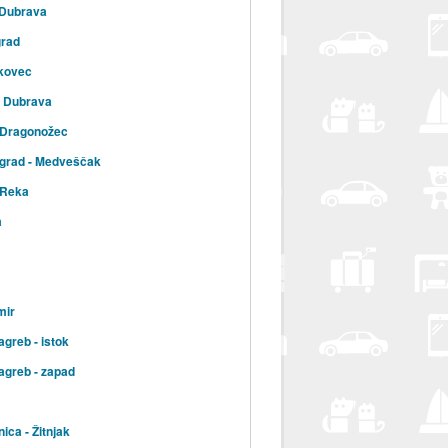
 Dubrava
grad
kovec
a Dubrava
 Dragonožec
 grad - Medveščak
 Reka
a
mir
agreb - istok
agreb - zapad
ica - Žitnjak