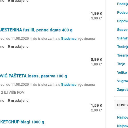
eno
0 m
udaljeno
Podsl
Podsu
1,99 €
3,99 €
Popov
JESTENINA fusilli, penne rigate 400 g
Sesve
Stenje
edi do 11.08.2026 ili do isteka zaliha u
Studenac
trgovinama
eno
0 m
udaljeno
Trešnj
Trešnj
0,99 €
Trnje
1,89 €
Veliko 
VIĆ PAŠTETA losos, pastrva 100 g
Vugrov
edi do 11.08.2026 ili do isteka zaliha u
Studenac
trgovinama
Zagre
 2 ILI VIŠE KOM
eno
0 m
udaljeno
1,59 €
POVE
2,99 €
Najnov
 KETCHUP blagi 1000 g
Najnov