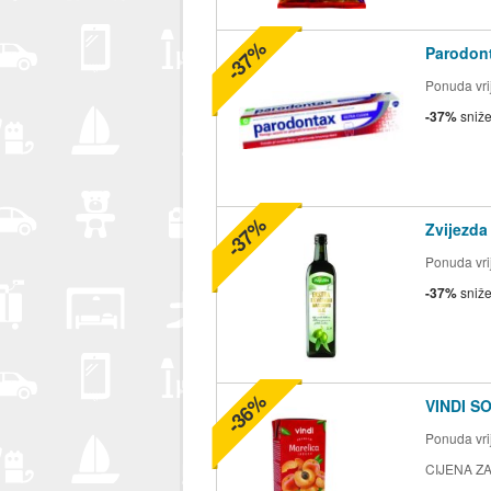
-37%
Parodont
Ponuda vrij
-37%
sniž
-37%
Zvijezda
Ponuda vrij
-37%
sniž
-36%
VINDI S
Ponuda vrij
CIJENA ZA 2