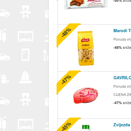
-50%
sniž
-48%
Marodi T
Ponuda vrij
-48%
sniž
-47%
GAVRILO
Ponuda vrij
CIJENA ZA
-47%
sniž
-45%
Zvijezda