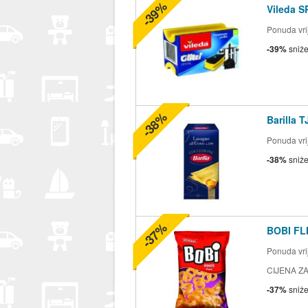
-39%
Vileda S
Ponuda vrij
-39%
sniž
-38%
Barilla 
Ponuda vrij
-38%
sniž
-37%
BOBI FLI
Ponuda vrij
CIJENA ZA
-37%
sniž