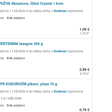
PUŽVA Abrazivna, Glitzi Crystal 1 kom
edi do 11.08.2026 ili do isteka zaliha u
Studenac
trgovinama
eno
0 m
udaljeno
1,09 €
1,79 €
TJESTENINA lasagne 500 g
edi do 11.08.2026 ili do isteka zaliha u
Studenac
trgovinama
eno
0 m
udaljeno
2,99 €
4,79 €
PS KUKURUZNI pikant, pizza 70 g
edi do 11.08.2026 ili do isteka zaliha u
Studenac
trgovinama
 2 ILI VIŠE KOM
eno
0 m
udaljeno
0,79 €