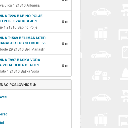
va ulica 1 21310 Arbanija
INA T226 BABINO POLJE
O POLJE ZADUBLJE 1
0 m
je 1 21310 Babino Polje
INA T1569 BELI MANASTIR
MANASTIR TRG SLOBODE 29
0 m
obode 29 21310 Beli Manastir
INA T997 BAŠKA VODA
 VODA ULICA BLATO 1
0 m
Blato 1 21310 Baška Voda
NAC POSLOVNICE U:
ovec
erec
dol