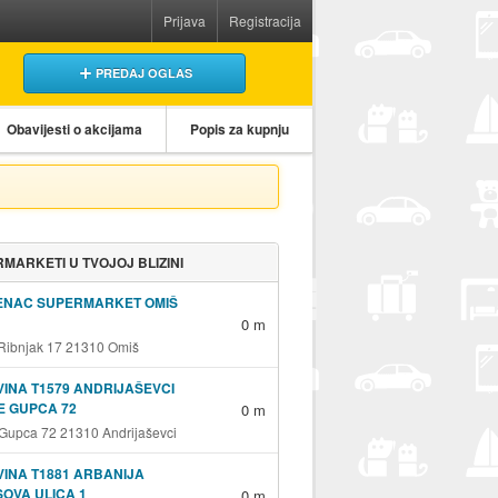
Prijava
Registracija
PREDAJ OGLAS
Obavijesti o akcijama
Popis za kupnju
MARKETI U TVOJOJ BLIZINI
ENAC SUPERMARKET OMIŠ
0 m
 Ribnjak 17 21310 Omiš
INA T1579 ANDRIJAŠEVCI
E GUPCA 72
0 m
 Gupca 72 21310 Andrijaševci
INA T1881 ARBANIJA
OVA ULICA 1
0 m