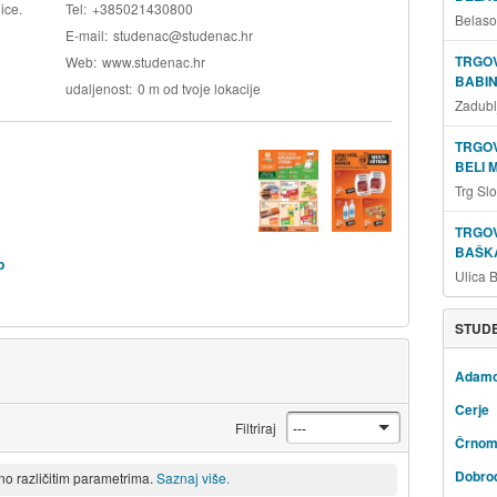
ice.
Tel
+385021430800
Belaso
E-mail
studenac@studenac.hr
TRGOV
Web
www.studenac.hr
BABIN
udaljenost
0 m od tvoje lokacije
Zadubl
TRGOV
BELI 
Trg Sl
TRGOV
BAŠKA
b
Ulica 
STUDE
Adam
Cerje
Filtriraj
Črnom
Dobro
eno različitim parametrima.
Saznaj više.