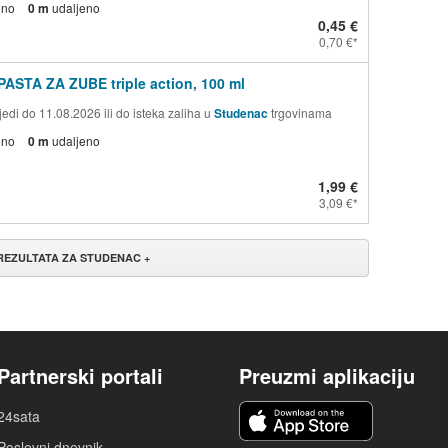
eno
0 m
udaljeno
0,45 €
0,70 €
PASTA ZA ZUBE triple action, 100 ml
edi do 11.08.2026 ili do isteka zaliha u
Studenac
trgovinama
eno
0 m
udaljeno
1,99 €
3,09 €
 REZULTATA ZA STUDENAC +
Partnerski portali
Preuzmi aplikaciju
24sata
Poslovni dnevnik