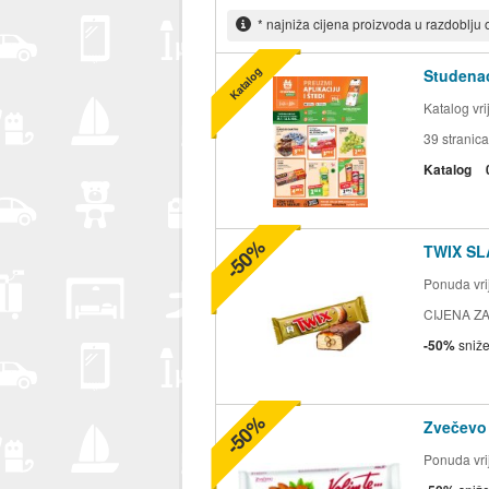
* najniža cijena proizvoda u razdoblju
Katalog
Studenac
Katalog vr
39
stranica
Katalog
-50%
TWIX SL
Ponuda vrij
CIJENA ZA
-50%
sniž
-50%
Zvečevo
Ponuda vrij