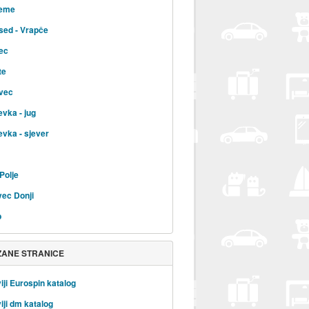
jeme
sed - Vrapče
ec
te
vec
evka - jug
evka - sjever
Polje
ec Donji
b
ZANE STRANICE
iji Eurospin katalog
iji dm katalog