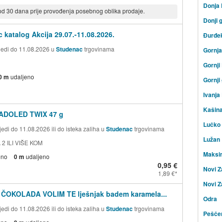
Donja
 od 30 dana prije provođenja posebnog oblika prodaje.
Donji 
 katalog Akcija 29.07.-11.08.2026.
Đurđe
ijedi do 11.08.2026 u
Studenac
trgovinama
Gornj
Gornji
0 m
udaljeno
Gornji
Ivanja
Kašin
ADOLED TWIX 47 g
Lučko
edi do 11.08.2026 ili do isteka zaliha u
Studenac
trgovinama
Lužan
 2 ILI VIŠE KOM
Maksi
eno
0 m
udaljeno
0,95 €
Novi Z
1,89 €
Novi Z
 ČOKOLADA VOLIM TE lješnjak badem karamela...
Odra
edi do 11.08.2026 ili do isteka zaliha u
Studenac
trgovinama
Peščen