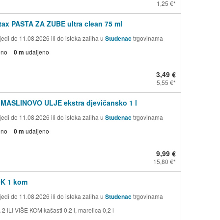
1,25 €
ax PASTA ZA ZUBE ultra clean 75 ml
edi do 11.08.2026 ili do isteka zaliha u
Studenac
trgovinama
eno
0 m
udaljeno
3,49 €
5,55 €
 MASLINOVO ULJE ekstra djevičansko 1 l
edi do 11.08.2026 ili do isteka zaliha u
Studenac
trgovinama
eno
0 m
udaljeno
9,99 €
15,80 €
OK 1 kom
edi do 11.08.2026 ili do isteka zaliha u
Studenac
trgovinama
 ILI VIŠE KOM kašasti 0,2 l, marelica 0,2 l