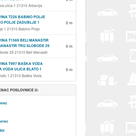
va ulica 1 21310 Arbanija
INA T226 BABINO POLJE
O POLJE ZADUBLJE 1
0 m
je 1 21310 Babino Polje
INA T1569 BELI MANASTIR
MANASTIR TRG SLOBODE 29
0 m
obode 29 21310 Beli Manastir
INA T997 BAŠKA VODA
 VODA ULICA BLATO 1
0 m
Blato 1 21310 Baška Voda
NAC POSLOVNICE U:
ovec
erec
dol