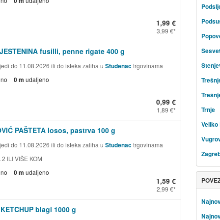
eno
0 m
udaljeno
Podsl
Podsu
1,99 €
3,99 €
Popov
JESTENINA fusilli, penne rigate 400 g
Sesve
Stenje
edi do 11.08.2026 ili do isteka zaliha u
Studenac
trgovinama
eno
0 m
udaljeno
Trešnj
Trešnj
0,99 €
Trnje
1,89 €
Veliko 
VIĆ PAŠTETA losos, pastrva 100 g
Vugrov
edi do 11.08.2026 ili do isteka zaliha u
Studenac
trgovinama
Zagre
 2 ILI VIŠE KOM
eno
0 m
udaljeno
1,59 €
POVE
2,99 €
Najnov
 KETCHUP blagi 1000 g
Najnovi