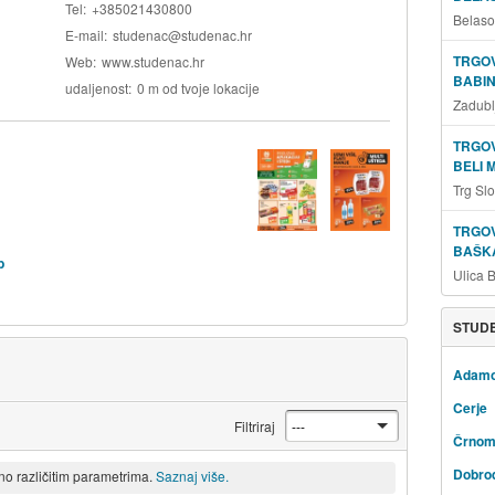
Tel
+385021430800
Belaso
E-mail
studenac@studenac.hr
TRGOV
Web
www.studenac.hr
BABIN
udaljenost
0 m od tvoje lokacije
Zadubl
TRGOV
BELI 
Trg Sl
TRGOV
BAŠKA
b
Ulica 
STUDE
Adam
Cerje
Filtriraj
Črnom
Dobro
eno različitim parametrima.
Saznaj više.