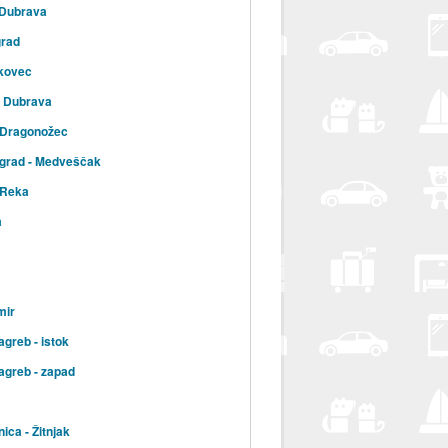
 Dubrava
grad
kovec
a Dubrava
 Dragonožec
 grad - Medveščak
 Reka
a
mir
agreb - istok
agreb - zapad
ica - Žitnjak