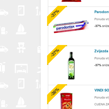
-37%
Parodont
Ponuda vrij
-37%
sniž
-37%
Zvijezda
Ponuda vrij
-37%
sniž
-36%
VINDI S
Ponuda vrij
CIJENA ZA 2