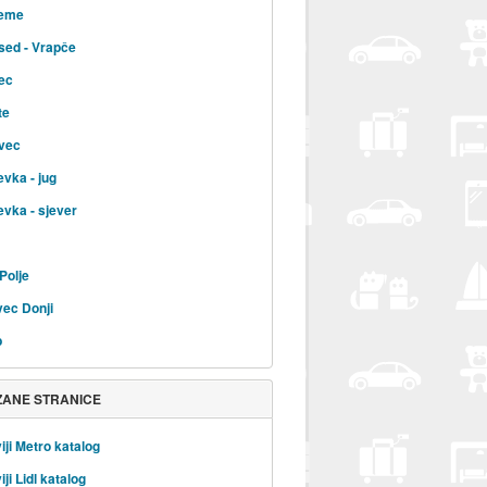
jeme
sed - Vrapče
ec
te
vec
evka - jug
evka - sjever
Polje
ec Donji
b
ZANE STRANICE
iji Metro katalog
ji Lidl katalog