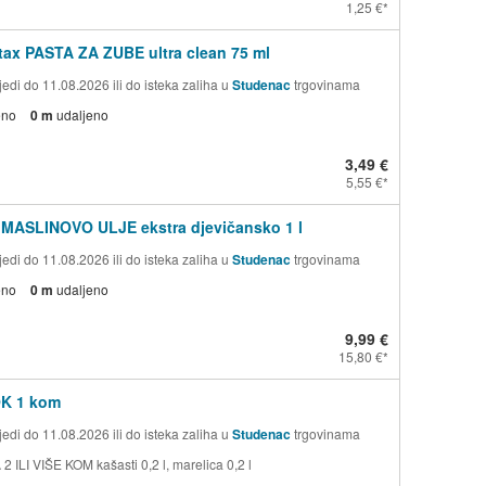
1,25 €
ax PASTA ZA ZUBE ultra clean 75 ml
edi do 11.08.2026 ili do isteka zaliha u
Studenac
trgovinama
eno
0 m
udaljeno
3,49 €
5,55 €
 MASLINOVO ULJE ekstra djevičansko 1 l
edi do 11.08.2026 ili do isteka zaliha u
Studenac
trgovinama
eno
0 m
udaljeno
9,99 €
15,80 €
OK 1 kom
edi do 11.08.2026 ili do isteka zaliha u
Studenac
trgovinama
 ILI VIŠE KOM kašasti 0,2 l, marelica 0,2 l