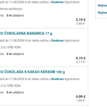
edi do 11.08.2026 ili do isteka zaliha u
Studenac
trgovinama
Najnov
denac aplikaciju!!
Najnov
eno
0 m
udaljeno
2,19 €
3,99 €
CO ČOKOLADNA BANANICA 17 g
edi do 11.08.2026 ili do isteka zaliha u
Studenac
trgovinama
 2 ILI VIŠE KOM
eno
0 m
udaljeno
0,10 €
0,17 €
CO ČOKOLADA S KAKAO KEKSOM 100 g
edi do 11.08.2026 ili do isteka zaliha u
Studenac
trgovinama
 2 ILI VIŠE KOM
eno
0 m
udaljeno
0,99 €
1,69 €