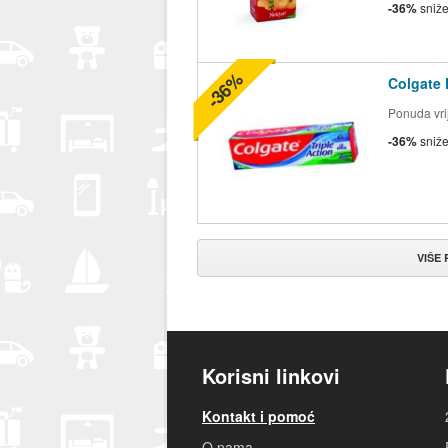
-36%
sniž
-36%
Colgate 
Ponuda vrij
-36%
sniž
VIŠE
Korisni linkovi
Kontakt i pomoć
O nama