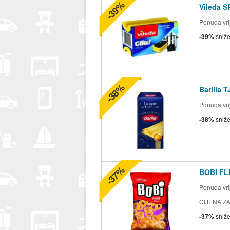
-39%
Vileda S
Ponuda vrij
-39%
sniž
-38%
Barilla 
Ponuda vrij
-38%
sniž
-37%
BOBI FLI
Ponuda vrij
CIJENA ZA
-37%
sniž