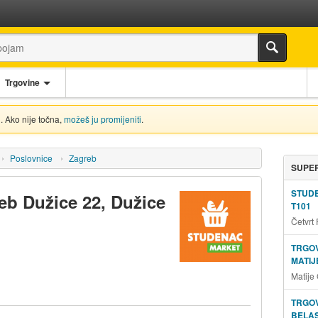
Trgovine
. Ako nije točna,
možeš ju promijeniti
.
Poslovnice
Zagreb
SUPER
STUD
eb Dužice 22, Dužice
T101
Četvrt
TRGOV
MATIJ
Matije
TRGOV
BELAS