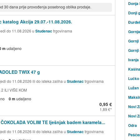
Donja
 od 30 dana prije provođenja posebnog oblika prodaje.
Donji 
 katalog Akcija 29.07.-11.08.2026.
Đurđe
ijedi do 11.08.2026 u
Studenac
trgovinama
Gornj
Gornji
0 m
udaljeno
Gornji
Ivanja
Kašin
ADOLED TWIX 47 g
Lučko
edi do 11.08.2026 ili do isteka zaliha u
Studenac
trgovinama
Lužan
 2 ILI VIŠE KOM
Maksi
eno
0 m
udaljeno
0,95 €
Novi Z
1,89 €
Novi Z
 ČOKOLADA VOLIM TE lješnjak badem karamela...
Odra
edi do 11.08.2026 ili do isteka zaliha u
Studenac
trgovinama
Peščen