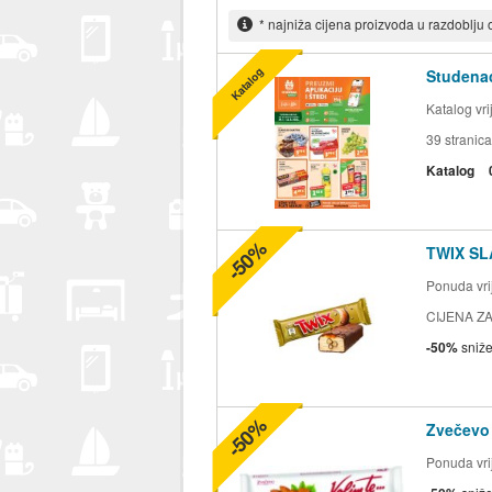
* najniža cijena proizvoda u razdoblju
Katalog
Studenac
Katalog vr
39
stranica
Katalog
-50%
TWIX SL
Ponuda vrij
CIJENA ZA
-50%
sniž
-50%
Zvečevo
Ponuda vrij