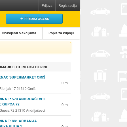
Prijava
Registracija
PREDAJ OGLAS
Obavijesti o akcijama
Popis za kupnju
MARKETI U TVOJOJ BLIZINI
ENAC SUPERMARKET OMIŠ
0 m
 Ribnjak 17 21310 Omiš
INA T1579 ANDRIJAŠEVCI
E GUPCA 72
0 m
 Gupca 72 21310 Andrijaševci
INA T1881 ARBANIJA
OVA ULICA 1
0 m