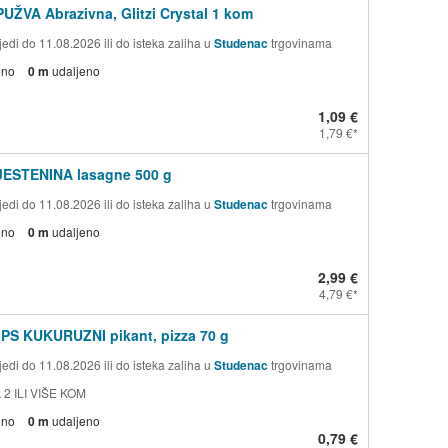
PUŽVA Abrazivna, Glitzi Crystal 1 kom
edi do 11.08.2026 ili do isteka zaliha u
Studenac
trgovinama
eno
0 m
udaljeno
1,09 €
1,79 €
TJESTENINA lasagne 500 g
edi do 11.08.2026 ili do isteka zaliha u
Studenac
trgovinama
eno
0 m
udaljeno
2,99 €
4,79 €
PS KUKURUZNI pikant, pizza 70 g
edi do 11.08.2026 ili do isteka zaliha u
Studenac
trgovinama
 2 ILI VIŠE KOM
eno
0 m
udaljeno
0,79 €