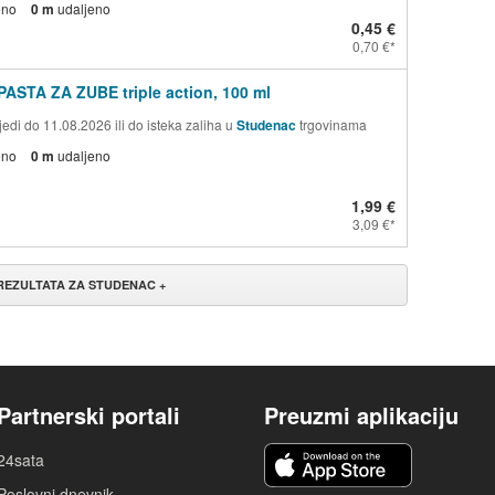
eno
0 m
udaljeno
0,45 €
0,70 €
PASTA ZA ZUBE triple action, 100 ml
edi do 11.08.2026 ili do isteka zaliha u
Studenac
trgovinama
eno
0 m
udaljeno
1,99 €
3,09 €
 REZULTATA ZA STUDENAC +
Partnerski portali
Preuzmi aplikaciju
24sata
Poslovni dnevnik