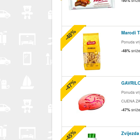
-50%
sniž
-48%
Marodi T
Ponuda vrij
-48%
sniž
-47%
GAVRILO
Ponuda vrij
CIJENA ZA
-47%
sniž
-45%
Zvijezda