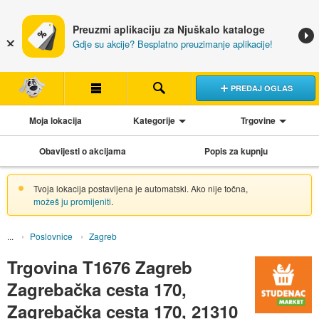
Preuzmi aplikaciju za Njuškalo kataloge
Gdje su akcije? Besplatno preuzimanje aplikacije!
PREDAJ OGLAS
Moja lokacija
Kategorije
Trgovine
Obavijesti o akcijama
Popis za kupnju
Tvoja lokacija postavljena je automatski. Ako nije točna,
možeš ju promijeniti
.
Poslovnice
Zagreb
Trgovina T1676 Zagreb
Zagrebačka cesta 170,
Zagrebačka cesta 170, 21310