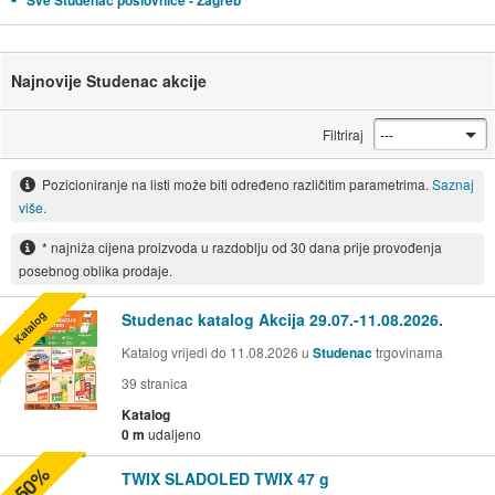
Sve Studenac poslovnice - Zagreb
Najnovije Studenac akcije
Filtriraj
Pozicioniranje na listi može biti određeno različitim parametrima.
Saznaj
više.
* najniža cijena proizvoda u razdoblju od 30 dana prije provođenja
posebnog oblika prodaje.
Katalog
Studenac katalog Akcija 29.07.-11.08.2026.
Katalog vrijedi do 11.08.2026 u
Studenac
trgovinama
39
stranica
Katalog
0 m
udaljeno
-50%
TWIX SLADOLED TWIX 47 g