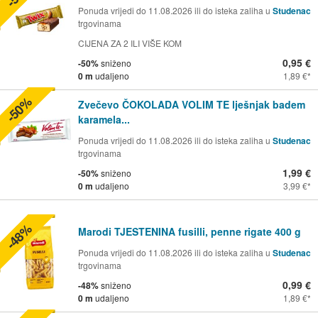
Ponuda vrijedi do 11.08.2026 ili do isteka zaliha u
Studenac
trgovinama
CIJENA ZA 2 ILI VIŠE KOM
0,95 €
-50%
sniženo
0 m
udaljeno
1,89 €
-50%
Zvečevo ČOKOLADA VOLIM TE lješnjak badem
karamela...
Ponuda vrijedi do 11.08.2026 ili do isteka zaliha u
Studenac
trgovinama
1,99 €
-50%
sniženo
0 m
udaljeno
3,99 €
-48%
Marodi TJESTENINA fusilli, penne rigate 400 g
Ponuda vrijedi do 11.08.2026 ili do isteka zaliha u
Studenac
trgovinama
0,99 €
-48%
sniženo
0 m
udaljeno
1,89 €