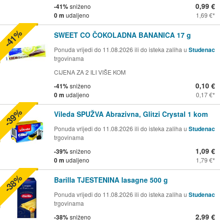
0,99 €
-41%
sniženo
0 m
udaljeno
1,69 €
-41%
SWEET CO ČOKOLADNA BANANICA 17 g
Ponuda vrijedi do 11.08.2026 ili do isteka zaliha u
Studenac
trgovinama
CIJENA ZA 2 ILI VIŠE KOM
0,10 €
-41%
sniženo
0 m
udaljeno
0,17 €
-39%
Vileda SPUŽVA Abrazivna, Glitzi Crystal 1 kom
Ponuda vrijedi do 11.08.2026 ili do isteka zaliha u
Studenac
trgovinama
1,09 €
-39%
sniženo
0 m
udaljeno
1,79 €
-38%
Barilla TJESTENINA lasagne 500 g
Ponuda vrijedi do 11.08.2026 ili do isteka zaliha u
Studenac
trgovinama
2,99 €
-38%
sniženo