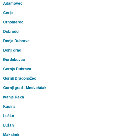
Adamovec
Cerje
Črnomerec
Dobrodol
Donja Dubrava
Donji grad
Đurđekovec
Gornja Dubrava
Gornji Dragonožec
Gornji grad - Medveščak
Ivanja Reka
Kašina
Lučko
Lužan
Maksimir