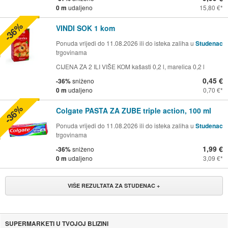
0 m
udaljeno
15,80 €
-36%
VINDI SOK 1 kom
Ponuda vrijedi do 11.08.2026 ili do isteka zaliha u
Studenac
trgovinama
CIJENA ZA 2 ILI VIŠE KOM kašasti 0,2 l, marelica 0,2 l
0,45 €
-36%
sniženo
0 m
udaljeno
0,70 €
-36%
Colgate PASTA ZA ZUBE triple action, 100 ml
Ponuda vrijedi do 11.08.2026 ili do isteka zaliha u
Studenac
trgovinama
1,99 €
-36%
sniženo
0 m
udaljeno
3,09 €
VIŠE REZULTATA ZA STUDENAC +
SUPERMARKETI U TVOJOJ BLIZINI