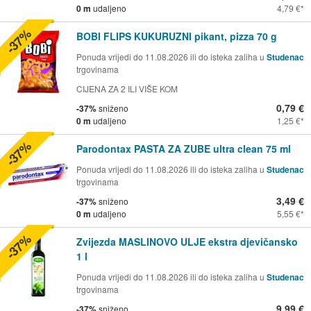
0 m
udaljeno
4,79 €
-37%
BOBI FLIPS KUKURUZNI pikant, pizza 70 g
Ponuda vrijedi do 11.08.2026 ili do isteka zaliha u
Studenac
trgovinama
CIJENA ZA 2 ILI VIŠE KOM
0,79 €
-37%
sniženo
0 m
udaljeno
1,25 €
-37%
Parodontax PASTA ZA ZUBE ultra clean 75 ml
Ponuda vrijedi do 11.08.2026 ili do isteka zaliha u
Studenac
trgovinama
3,49 €
-37%
sniženo
0 m
udaljeno
5,55 €
-37%
Zvijezda MASLINOVO ULJE ekstra djevičansko
1 l
Ponuda vrijedi do 11.08.2026 ili do isteka zaliha u
Studenac
trgovinama
9,99 €
-37%
sniženo