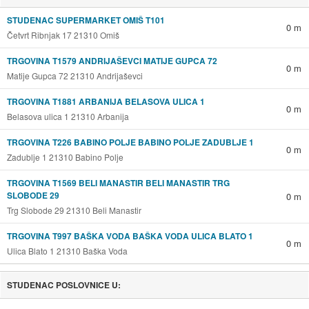
STUDENAC SUPERMARKET OMIŠ T101
0 m
Četvrt Ribnjak 17 21310 Omiš
TRGOVINA T1579 ANDRIJAŠEVCI MATIJE GUPCA 72
0 m
Matije Gupca 72 21310 Andrijaševci
TRGOVINA T1881 ARBANIJA BELASOVA ULICA 1
0 m
Belasova ulica 1 21310 Arbanija
TRGOVINA T226 BABINO POLJE BABINO POLJE ZADUBLJE 1
0 m
Zadublje 1 21310 Babino Polje
TRGOVINA T1569 BELI MANASTIR BELI MANASTIR TRG
SLOBODE 29
0 m
Trg Slobode 29 21310 Beli Manastir
TRGOVINA T997 BAŠKA VODA BAŠKA VODA ULICA BLATO 1
0 m
Ulica Blato 1 21310 Baška Voda
STUDENAC POSLOVNICE U: