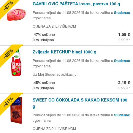
-47%
GAVRILOVIĆ PAŠTETA losos, pastrva 100 g
Ponuda vrijedi do 11.08.2026 ili do isteka zaliha u
Studenac
trgovinama
CIJENA ZA 2 ILI VIŠE KOM
1,59 €
-47%
sniženo
0 m
udaljeno
2,99 €
-45%
Zvijezda KETCHUP blagi 1000 g
Ponuda vrijedi do 11.08.2026 ili do isteka zaliha u
Studenac
trgovinama
Uz Moj Studenac aplikaciju!!
2,19 €
-45%
sniženo
0 m
udaljeno
3,99 €
-41%
SWEET CO ČOKOLADA S KAKAO KEKSOM 100
g
Ponuda vrijedi do 11.08.2026 ili do isteka zaliha u
Studenac
trgovinama
CIJENA ZA 2 ILI VIŠE KOM