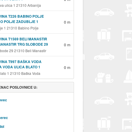
va ulica 1 21310 Arbanija
INA T226 BABINO POLJE
O POLJE ZADUBLJE 1
0 m
je 1 21310 Babino Polje
INA T1569 BELI MANASTIR
MANASTIR TRG SLOBODE 29
0 m
obode 29 21310 Beli Manastir
INA T997 BAŠKA VODA
 VODA ULICA BLATO 1
0 m
Blato 1 21310 Baška Voda
NAC POSLOVNICE U:
ovec
erec
dol