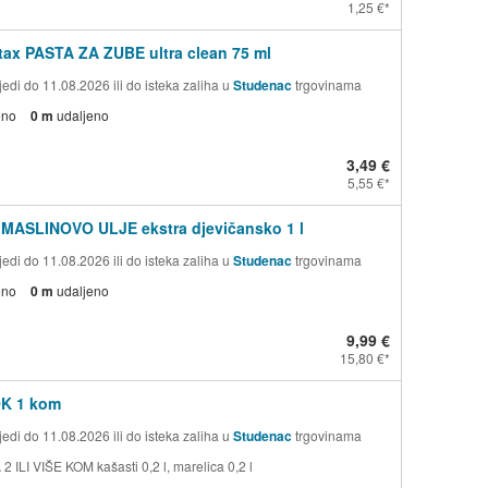
1,25 €
ax PASTA ZA ZUBE ultra clean 75 ml
edi do 11.08.2026 ili do isteka zaliha u
Studenac
trgovinama
eno
0 m
udaljeno
3,49 €
5,55 €
 MASLINOVO ULJE ekstra djevičansko 1 l
edi do 11.08.2026 ili do isteka zaliha u
Studenac
trgovinama
eno
0 m
udaljeno
9,99 €
15,80 €
OK 1 kom
edi do 11.08.2026 ili do isteka zaliha u
Studenac
trgovinama
 ILI VIŠE KOM kašasti 0,2 l, marelica 0,2 l