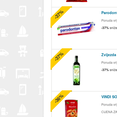
-37%
Parodont
Ponuda vrij
-37%
sniž
-37%
Zvijezda
Ponuda vrij
-37%
sniž
-36%
VINDI S
Ponuda vrij
CIJENA ZA 2