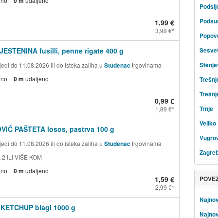
eno
0 m
udaljeno
Podsl
Podsu
1,99 €
3,99 €
Popov
JESTENINA fusilli, penne rigate 400 g
Sesve
Stenje
edi do 11.08.2026 ili do isteka zaliha u
Studenac
trgovinama
eno
0 m
udaljeno
Trešnj
Trešnj
0,99 €
Trnje
1,89 €
Veliko 
VIĆ PAŠTETA losos, pastrva 100 g
Vugrov
edi do 11.08.2026 ili do isteka zaliha u
Studenac
trgovinama
Zagre
 2 ILI VIŠE KOM
eno
0 m
udaljeno
1,59 €
POVE
2,99 €
Najnov
 KETCHUP blagi 1000 g
Najnov