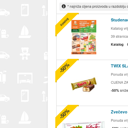
* najniža cijena proizvoda u razdoblju
Katalog
Studenac
Katalog vr
39
stranica
Katalog
-50%
TWIX SL
Ponuda vrij
CIJENA ZA
-50%
sniž
-50%
Zvečevo
Ponuda vrij