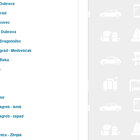
 Dubrava
grad
kovec
a Dubrava
 Dragonožec
 grad - Medveščak
 Reka
a
mir
agreb - istok
agreb - zapad
ica - Žitnjak