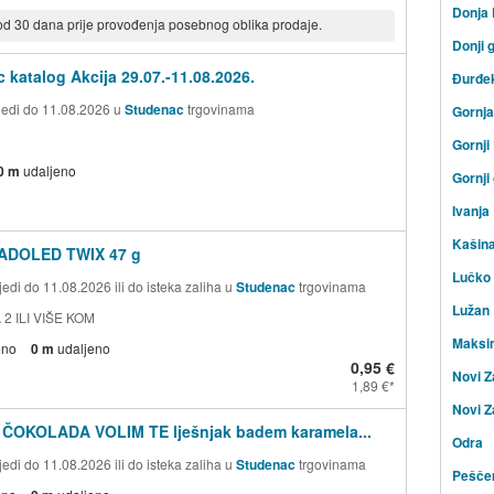
Donja
 od 30 dana prije provođenja posebnog oblika prodaje.
Donji 
 katalog Akcija 29.07.-11.08.2026.
Đurđe
ijedi do 11.08.2026 u
Studenac
trgovinama
Gornj
Gornji
0 m
udaljeno
Gornji
Ivanja
Kašin
ADOLED TWIX 47 g
Lučko
edi do 11.08.2026 ili do isteka zaliha u
Studenac
trgovinama
Lužan
 2 ILI VIŠE KOM
Maksi
eno
0 m
udaljeno
0,95 €
Novi Z
1,89 €
Novi Z
 ČOKOLADA VOLIM TE lješnjak badem karamela...
Odra
edi do 11.08.2026 ili do isteka zaliha u
Studenac
trgovinama
Peščen