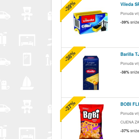
-39%
Vileda S
Ponuda vrij
-39%
sniž
-38%
Barilla 
Ponuda vrij
-38%
sniž
-37%
BOBI FLI
Ponuda vrij
CIJENA ZA
-37%
sniž