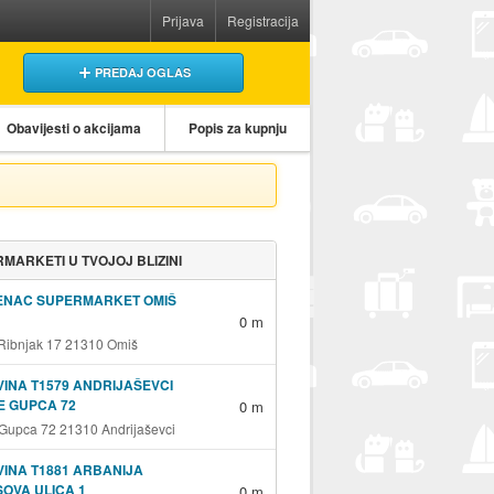
Prijava
Registracija
PREDAJ OGLAS
Obavijesti o akcijama
Popis za kupnju
MARKETI U TVOJOJ BLIZINI
ENAC SUPERMARKET OMIŠ
0 m
 Ribnjak 17 21310 Omiš
INA T1579 ANDRIJAŠEVCI
E GUPCA 72
0 m
 Gupca 72 21310 Andrijaševci
INA T1881 ARBANIJA
OVA ULICA 1
0 m