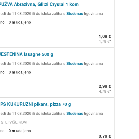
PUŽVA Abrazivna, Glitzi Crystal 1 kom
edi do 11.08.2026 ili do isteka zaliha u
Studenac
trgovinama
eno
0 m
udaljeno
1,09 €
1,79 €
TJESTENINA lasagne 500 g
edi do 11.08.2026 ili do isteka zaliha u
Studenac
trgovinama
eno
0 m
udaljeno
2,99 €
4,79 €
PS KUKURUZNI pikant, pizza 70 g
edi do 11.08.2026 ili do isteka zaliha u
Studenac
trgovinama
 2 ILI VIŠE KOM
eno
0 m
udaljeno
0,79 €