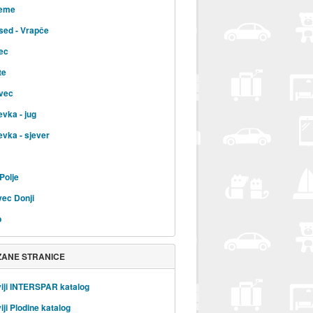
jeme
sed - Vrapče
ec
te
vec
evka - jug
evka - sjever
Polje
ec Donji
b
ZANE STRANICE
iji INTERSPAR katalog
iji Plodine katalog