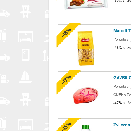
-50%
sniž
-48%
Marodi T
Ponuda vrij
-48%
sniž
-47%
GAVRILO
Ponuda vrij
CIJENA ZA
-47%
sniž
-45%
Zvijezda