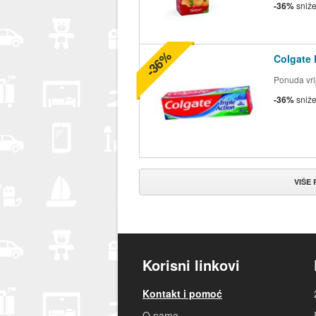
-36%
sniž
-36%
Colgate 
Ponuda vrij
-36%
sniž
VIŠE
Korisni linkovi
Kontakt i pomoć
O nama