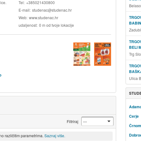
ice.
Tel
+385021430800
Belaso
E-mail
studenac@studenac.hr
TRGOV
Web
www.studenac.hr
BABIN
udaljenost
0 m od tvoje lokacije
Zadubl
TRGOV
BELI 
Trg Sl
TRGOV
BAŠKA
b
Ulica 
STUDE
Adam
Cerje
Filtriraj
Črnom
Dobro
eno različitim parametrima.
Saznaj više.