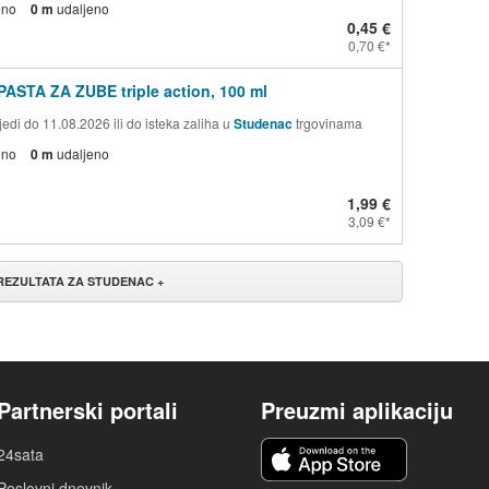
eno
0 m
udaljeno
0,45 €
0,70 €
PASTA ZA ZUBE triple action, 100 ml
edi do 11.08.2026 ili do isteka zaliha u
Studenac
trgovinama
eno
0 m
udaljeno
1,99 €
3,09 €
 REZULTATA ZA STUDENAC +
Partnerski portali
Preuzmi aplikaciju
24sata
Poslovni dnevnik