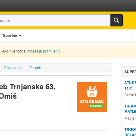
Trgovine
. Ako nije točna,
možeš ju promijeniti
.
Poslovnice
Zagreb
SUPER
STUD
eb Trnjanska 63,
T101
 Omiš
Četvrt
TRGOV
MATIJ
Matije
TRGOV
BELAS