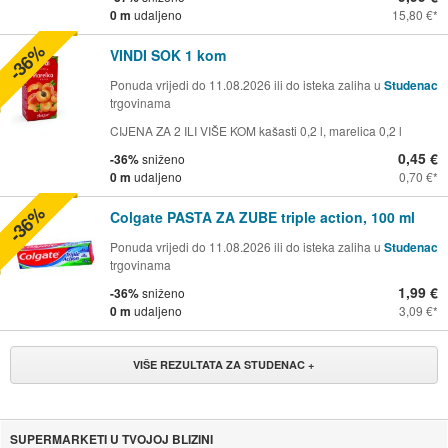
0 m
udaljeno
15,80 €
-36%
VINDI SOK 1 kom
Ponuda vrijedi do 11.08.2026 ili do isteka zaliha u
Studenac
trgovinama
CIJENA ZA 2 ILI VIŠE KOM kašasti 0,2 l, marelica 0,2 l
0,45 €
-36%
sniženo
0 m
udaljeno
0,70 €
-36%
Colgate PASTA ZA ZUBE triple action, 100 ml
Ponuda vrijedi do 11.08.2026 ili do isteka zaliha u
Studenac
trgovinama
1,99 €
-36%
sniženo
0 m
udaljeno
3,09 €
VIŠE REZULTATA ZA STUDENAC +
SUPERMARKETI U TVOJOJ BLIZINI