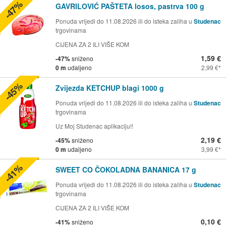
-47%
GAVRILOVIĆ PAŠTETA losos, pastrva 100 g
Ponuda vrijedi do 11.08.2026 ili do isteka zaliha u
Studenac
trgovinama
CIJENA ZA 2 ILI VIŠE KOM
1,59 €
-47%
sniženo
0 m
udaljeno
2,99 €
-45%
Zvijezda KETCHUP blagi 1000 g
Ponuda vrijedi do 11.08.2026 ili do isteka zaliha u
Studenac
trgovinama
Uz Moj Studenac aplikaciju!!
2,19 €
-45%
sniženo
0 m
udaljeno
3,99 €
-41%
SWEET CO ČOKOLADNA BANANICA 17 g
Ponuda vrijedi do 11.08.2026 ili do isteka zaliha u
Studenac
trgovinama
CIJENA ZA 2 ILI VIŠE KOM
0,10 €
-41%
sniženo