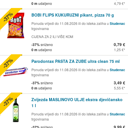
0 m
udaljeno
4,79 €
-37%
BOBI FLIPS KUKURUZNI pikant, pizza 70 g
Ponuda vrijedi do 11.08.2026 ili do isteka zaliha u
Studenac
trgovinama
CIJENA ZA 2 ILI VIŠE KOM
0,79 €
-37%
sniženo
0 m
udaljeno
1,25 €
-37%
Parodontax PASTA ZA ZUBE ultra clean 75 ml
Ponuda vrijedi do 11.08.2026 ili do isteka zaliha u
Studenac
trgovinama
3,49 €
-37%
sniženo
0 m
udaljeno
5,55 €
-37%
Zvijezda MASLINOVO ULJE ekstra djevičansko
1 l
Ponuda vrijedi do 11.08.2026 ili do isteka zaliha u
Studenac
trgovinama
9,99 €
-37%
sniženo