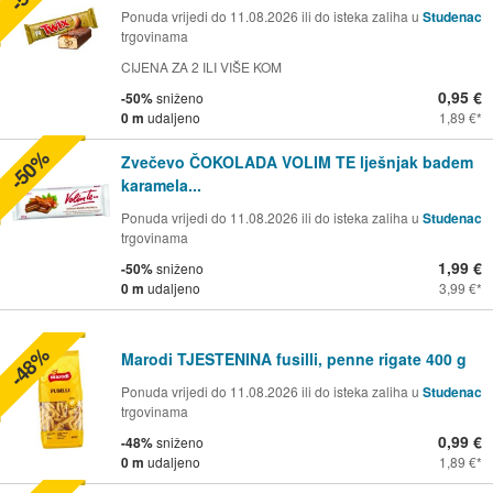
Ponuda vrijedi do 11.08.2026 ili do isteka zaliha u
Studenac
trgovinama
CIJENA ZA 2 ILI VIŠE KOM
0,95 €
-50%
sniženo
0 m
udaljeno
1,89 €
-50%
Zvečevo ČOKOLADA VOLIM TE lješnjak badem
karamela...
Ponuda vrijedi do 11.08.2026 ili do isteka zaliha u
Studenac
trgovinama
1,99 €
-50%
sniženo
0 m
udaljeno
3,99 €
-48%
Marodi TJESTENINA fusilli, penne rigate 400 g
Ponuda vrijedi do 11.08.2026 ili do isteka zaliha u
Studenac
trgovinama
0,99 €
-48%
sniženo
0 m
udaljeno
1,89 €