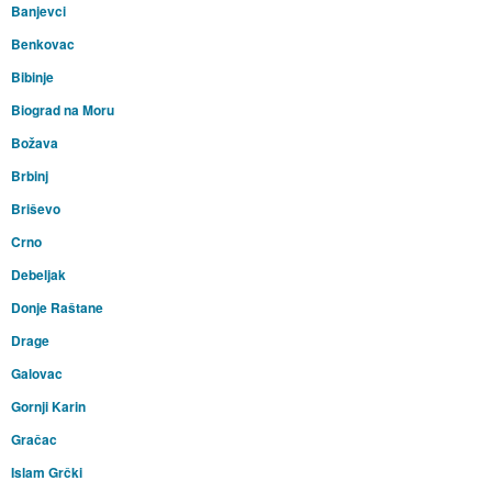
Banjevci
Benkovac
Bibinje
Biograd na Moru
Božava
Brbinj
Briševo
Crno
Debeljak
Donje Raštane
Drage
Galovac
Gornji Karin
Gračac
Islam Grčki