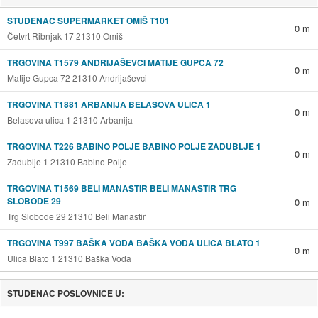
STUDENAC SUPERMARKET OMIŠ T101
0 m
Četvrt Ribnjak 17 21310 Omiš
TRGOVINA T1579 ANDRIJAŠEVCI MATIJE GUPCA 72
0 m
Matije Gupca 72 21310 Andrijaševci
TRGOVINA T1881 ARBANIJA BELASOVA ULICA 1
0 m
Belasova ulica 1 21310 Arbanija
TRGOVINA T226 BABINO POLJE BABINO POLJE ZADUBLJE 1
0 m
Zadublje 1 21310 Babino Polje
TRGOVINA T1569 BELI MANASTIR BELI MANASTIR TRG
SLOBODE 29
0 m
Trg Slobode 29 21310 Beli Manastir
TRGOVINA T997 BAŠKA VODA BAŠKA VODA ULICA BLATO 1
0 m
Ulica Blato 1 21310 Baška Voda
STUDENAC POSLOVNICE U: