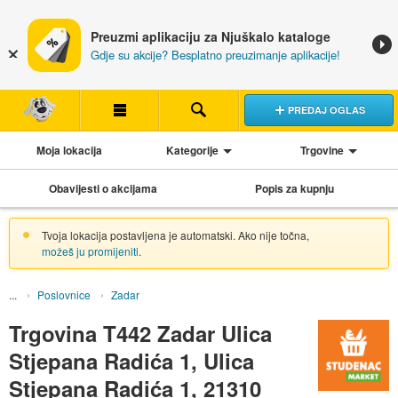
Preuzmi aplikaciju za Njuškalo kataloge
Gdje su akcije? Besplatno preuzimanje aplikacije!
PREDAJ OGLAS
Moja lokacija
Kategorije
Trgovine
Obavijesti o akcijama
Popis za kupnju
Tvoja lokacija postavljena je automatski. Ako nije točna,
možeš ju promijeniti
.
Poslovnice
Zadar
Trgovina T442 Zadar Ulica
Stjepana Radića 1, Ulica
Stjepana Radića 1, 21310