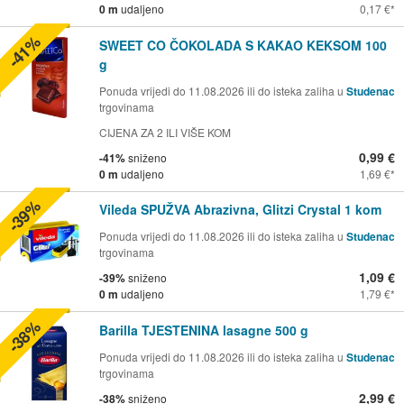
0 m
udaljeno
0,17 €
-41%
SWEET CO ČOKOLADA S KAKAO KEKSOM 100
g
Ponuda vrijedi do 11.08.2026 ili do isteka zaliha u
Studenac
trgovinama
CIJENA ZA 2 ILI VIŠE KOM
0,99 €
-41%
sniženo
0 m
udaljeno
1,69 €
-39%
Vileda SPUŽVA Abrazivna, Glitzi Crystal 1 kom
Ponuda vrijedi do 11.08.2026 ili do isteka zaliha u
Studenac
trgovinama
1,09 €
-39%
sniženo
0 m
udaljeno
1,79 €
-38%
Barilla TJESTENINA lasagne 500 g
Ponuda vrijedi do 11.08.2026 ili do isteka zaliha u
Studenac
trgovinama
2,99 €
-38%
sniženo