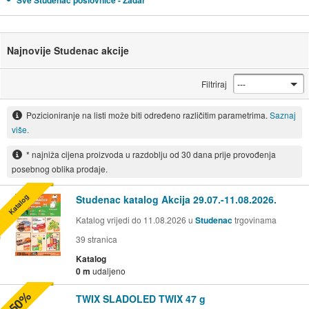
Sve Studenac poslovnice - Zadar
Najnovije Studenac akcije
Filtriraj
Pozicioniranje na listi može biti određeno različitim parametrima.
Saznaj
više.
* najniža cijena proizvoda u razdoblju od 30 dana prije provođenja
posebnog oblika prodaje.
Katalog
Studenac katalog Akcija 29.07.-11.08.2026.
Katalog vrijedi do 11.08.2026 u
Studenac
trgovinama
39
stranica
Katalog
0 m
udaljeno
-50%
TWIX SLADOLED TWIX 47 g