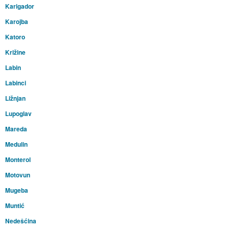
Karigador
Karojba
Katoro
Križine
Labin
Labinci
Ližnjan
Lupoglav
Mareda
Medulin
Monterol
Motovun
Mugeba
Muntić
Nedešćina