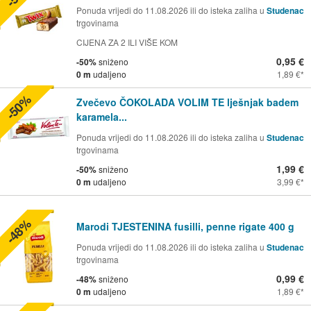
Ponuda vrijedi do 11.08.2026 ili do isteka zaliha u
Studenac
trgovinama
CIJENA ZA 2 ILI VIŠE KOM
0,95 €
-50%
sniženo
0 m
udaljeno
1,89 €
-50%
Zvečevo ČOKOLADA VOLIM TE lješnjak badem
karamela...
Ponuda vrijedi do 11.08.2026 ili do isteka zaliha u
Studenac
trgovinama
1,99 €
-50%
sniženo
0 m
udaljeno
3,99 €
-48%
Marodi TJESTENINA fusilli, penne rigate 400 g
Ponuda vrijedi do 11.08.2026 ili do isteka zaliha u
Studenac
trgovinama
0,99 €
-48%
sniženo
0 m
udaljeno
1,89 €