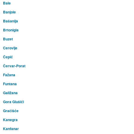
Bale
Banjole
Bašanija
Brtonigla
Buzet
Cerovlje
Čepić
Červar-Porat
Fažana
Funtana
Galižana
Gora Glušići
Gračišće
Kanegra
Kanfanar