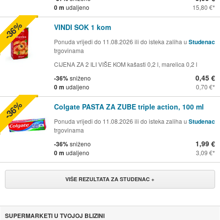
0 m
udaljeno
15,80 €
-36%
VINDI SOK 1 kom
Ponuda vrijedi do 11.08.2026 ili do isteka zaliha u
Studenac
trgovinama
CIJENA ZA 2 ILI VIŠE KOM kašasti 0,2 l, marelica 0,2 l
0,45 €
-36%
sniženo
0 m
udaljeno
0,70 €
-36%
Colgate PASTA ZA ZUBE triple action, 100 ml
Ponuda vrijedi do 11.08.2026 ili do isteka zaliha u
Studenac
trgovinama
1,99 €
-36%
sniženo
0 m
udaljeno
3,09 €
VIŠE REZULTATA ZA STUDENAC +
SUPERMARKETI U TVOJOJ BLIZINI