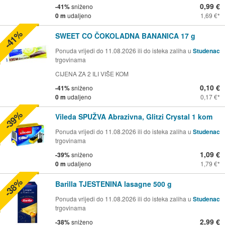
0,99 €
-41%
sniženo
0 m
udaljeno
1,69 €
-41%
SWEET CO ČOKOLADNA BANANICA 17 g
Ponuda vrijedi do 11.08.2026 ili do isteka zaliha u
Studenac
trgovinama
CIJENA ZA 2 ILI VIŠE KOM
0,10 €
-41%
sniženo
0 m
udaljeno
0,17 €
-39%
Vileda SPUŽVA Abrazivna, Glitzi Crystal 1 kom
Ponuda vrijedi do 11.08.2026 ili do isteka zaliha u
Studenac
trgovinama
1,09 €
-39%
sniženo
0 m
udaljeno
1,79 €
-38%
Barilla TJESTENINA lasagne 500 g
Ponuda vrijedi do 11.08.2026 ili do isteka zaliha u
Studenac
trgovinama
2,99 €
-38%
sniženo