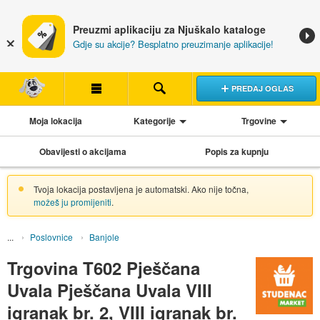
Preuzmi aplikaciju za Njuškalo kataloge
Gdje su akcije? Besplatno preuzimanje aplikacije!
PREDAJ OGLAS
Moja lokacija
Kategorije
Trgovine
Obavijesti o akcijama
Popis za kupnju
Tvoja lokacija postavljena je automatski. Ako nije točna,
možeš ju promijeniti
.
Poslovnice
Banjole
Trgovina T602 Pješčana
Uvala Pješčana Uvala VIII
igranak br. 2, VIII igranak br.