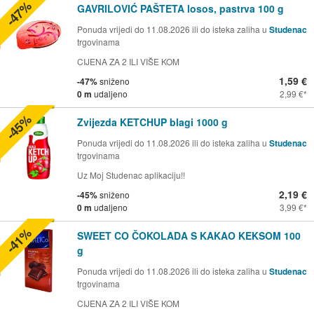
-47%
GAVRILOVIĆ PAŠTETA losos, pastrva 100 g
Ponuda vrijedi do 11.08.2026 ili do isteka zaliha u
Studenac
trgovinama
CIJENA ZA 2 ILI VIŠE KOM
1,59 €
-47%
sniženo
0 m
udaljeno
2,99 €
-45%
Zvijezda KETCHUP blagi 1000 g
Ponuda vrijedi do 11.08.2026 ili do isteka zaliha u
Studenac
trgovinama
Uz Moj Studenac aplikaciju!!
2,19 €
-45%
sniženo
0 m
udaljeno
3,99 €
-41%
SWEET CO ČOKOLADA S KAKAO KEKSOM 100
g
Ponuda vrijedi do 11.08.2026 ili do isteka zaliha u
Studenac
trgovinama
CIJENA ZA 2 ILI VIŠE KOM