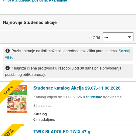
Sve Studenac poslovnice - Banjole
Najnovije Studenac akcije
Filtriraj
Pozicioniranje na listi može biti određeno različitim parametrima.
Saznaj
više.
* najniža cijena proizvoda u razdoblju od 30 dana prije provođenja
posebnog oblika prodaje.
Katalog
Studenac katalog Akcija 29.07.-11.08.2026.
Katalog vrijedi do 11.08.2026 u
Studenac
trgovinama
39
stranica
Katalog
0 m
udaljeno
-50%
TWIX SLADOLED TWIX 47 g