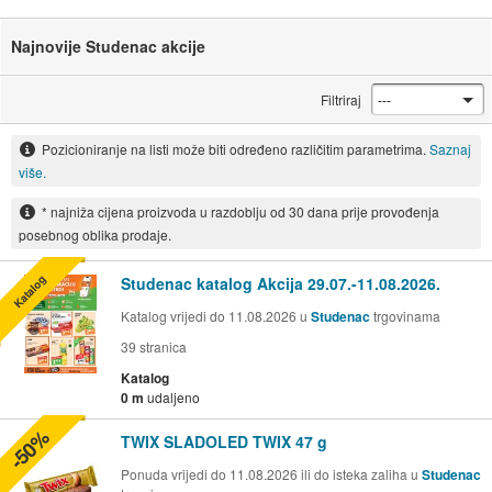
Najnovije Studenac akcije
Filtriraj
Pozicioniranje na listi može biti određeno različitim parametrima.
Saznaj
više.
* najniža cijena proizvoda u razdoblju od 30 dana prije provođenja
posebnog oblika prodaje.
Katalog
Studenac katalog Akcija 29.07.-11.08.2026.
Katalog vrijedi do 11.08.2026 u
Studenac
trgovinama
39
stranica
Katalog
0 m
udaljeno
-50%
TWIX SLADOLED TWIX 47 g
Ponuda vrijedi do 11.08.2026 ili do isteka zaliha u
Studenac