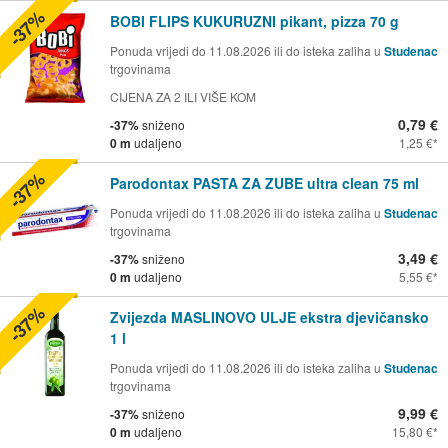
-37%
BOBI FLIPS KUKURUZNI pikant, pizza 70 g
Ponuda vrijedi do 11.08.2026 ili do isteka zaliha u
Studenac
trgovinama
CIJENA ZA 2 ILI VIŠE KOM
0,79 €
-37%
sniženo
0 m
udaljeno
1,25 €
-37%
Parodontax PASTA ZA ZUBE ultra clean 75 ml
Ponuda vrijedi do 11.08.2026 ili do isteka zaliha u
Studenac
trgovinama
3,49 €
-37%
sniženo
0 m
udaljeno
5,55 €
-37%
Zvijezda MASLINOVO ULJE ekstra djevičansko
1 l
Ponuda vrijedi do 11.08.2026 ili do isteka zaliha u
Studenac
trgovinama
9,99 €
-37%
sniženo
0 m
udaljeno
15,80 €