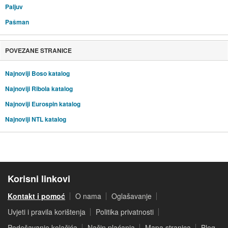
Paljuv
Pašman
POVEZANE STRANICE
Najnoviji Boso katalog
Najnoviji Ribola katalog
Najnoviji Eurospin katalog
Najnoviji NTL katalog
Korisni linkovi
Kontakt i pomoć
O nama
Oglašavanje
Uvjeti i pravila korištenja
Politika privatnosti
Podešavanje kolačića
Način plaćanja
Mapa stranica
Blog