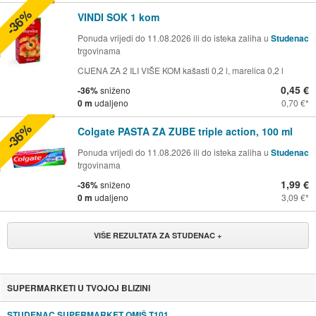
-36%
VINDI SOK 1 kom
Ponuda vrijedi do 11.08.2026 ili do isteka zaliha u
Studenac
trgovinama
CIJENA ZA 2 ILI VIŠE KOM kašasti 0,2 l, marelica 0,2 l
0,45 €
-36%
sniženo
0 m
udaljeno
0,70 €
-36%
Colgate PASTA ZA ZUBE triple action, 100 ml
Ponuda vrijedi do 11.08.2026 ili do isteka zaliha u
Studenac
trgovinama
1,99 €
-36%
sniženo
0 m
udaljeno
3,09 €
VIŠE REZULTATA ZA STUDENAC +
SUPERMARKETI U TVOJOJ BLIZINI
STUDENAC SUPERMARKET OMIŠ T101