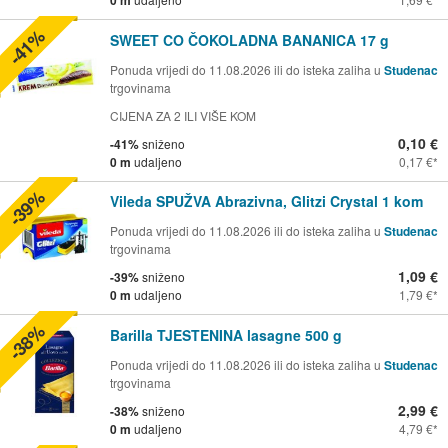
-41%
SWEET CO ČOKOLADNA BANANICA 17 g
Ponuda vrijedi do 11.08.2026 ili do isteka zaliha u
Studenac
trgovinama
CIJENA ZA 2 ILI VIŠE KOM
0,10 €
-41%
sniženo
0 m
udaljeno
0,17 €
-39%
Vileda SPUŽVA Abrazivna, Glitzi Crystal 1 kom
Ponuda vrijedi do 11.08.2026 ili do isteka zaliha u
Studenac
trgovinama
1,09 €
-39%
sniženo
0 m
udaljeno
1,79 €
-38%
Barilla TJESTENINA lasagne 500 g
Ponuda vrijedi do 11.08.2026 ili do isteka zaliha u
Studenac
trgovinama
2,99 €
-38%
sniženo
0 m
udaljeno
4,79 €