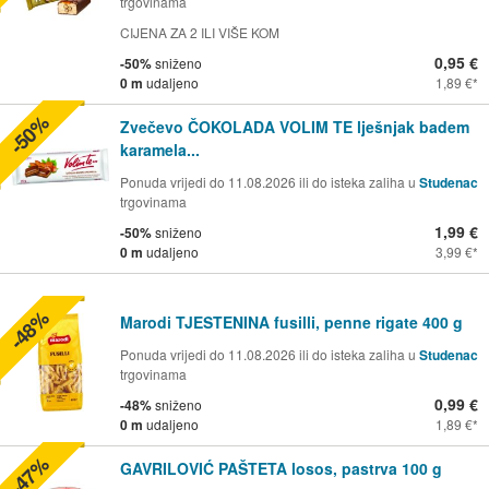
trgovinama
CIJENA ZA 2 ILI VIŠE KOM
0,95 €
-50%
sniženo
0 m
udaljeno
1,89 €
-50%
Zvečevo ČOKOLADA VOLIM TE lješnjak badem
karamela...
Ponuda vrijedi do 11.08.2026 ili do isteka zaliha u
Studenac
trgovinama
1,99 €
-50%
sniženo
0 m
udaljeno
3,99 €
-48%
Marodi TJESTENINA fusilli, penne rigate 400 g
Ponuda vrijedi do 11.08.2026 ili do isteka zaliha u
Studenac
trgovinama
0,99 €
-48%
sniženo
0 m
udaljeno
1,89 €
-47%
GAVRILOVIĆ PAŠTETA losos, pastrva 100 g