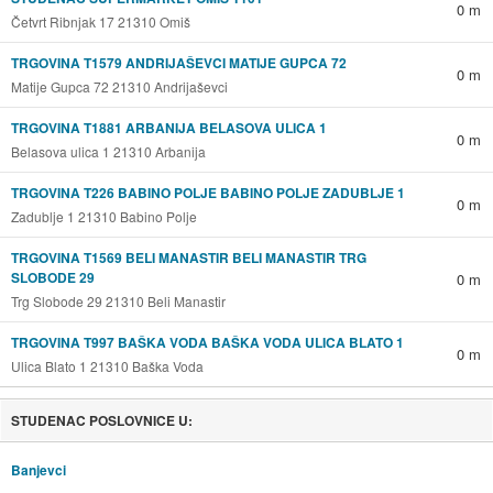
0 m
Četvrt Ribnjak 17 21310 Omiš
TRGOVINA T1579 ANDRIJAŠEVCI MATIJE GUPCA 72
0 m
Matije Gupca 72 21310 Andrijaševci
TRGOVINA T1881 ARBANIJA BELASOVA ULICA 1
0 m
Belasova ulica 1 21310 Arbanija
TRGOVINA T226 BABINO POLJE BABINO POLJE ZADUBLJE 1
0 m
Zadublje 1 21310 Babino Polje
TRGOVINA T1569 BELI MANASTIR BELI MANASTIR TRG
SLOBODE 29
0 m
Trg Slobode 29 21310 Beli Manastir
TRGOVINA T997 BAŠKA VODA BAŠKA VODA ULICA BLATO 1
0 m
Ulica Blato 1 21310 Baška Voda
STUDENAC POSLOVNICE U:
Banjevci