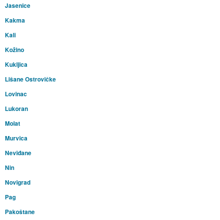
Jasenice
Kakma
Kali
Kožino
Kukljica
Lišane Ostrovičke
Lovinac
Lukoran
Molat
Murvica
Neviđane
Nin
Novigrad
Pag
Pakoštane