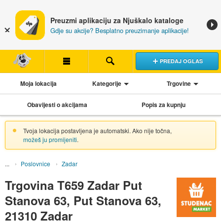
Preuzmi aplikaciju za Njuškalo kataloge
Gdje su akcije? Besplatno preuzimanje aplikacije!
PREDAJ OGLAS
Moja lokacija
Kategorije
Trgovine
Obavijesti o akcijama
Popis za kupnju
Tvoja lokacija postavljena je automatski. Ako nije točna,
možeš ju promijeniti
.
Poslovnice
Zadar
Trgovina T659 Zadar Put
Stanova 63, Put Stanova 63,
21310 Zadar