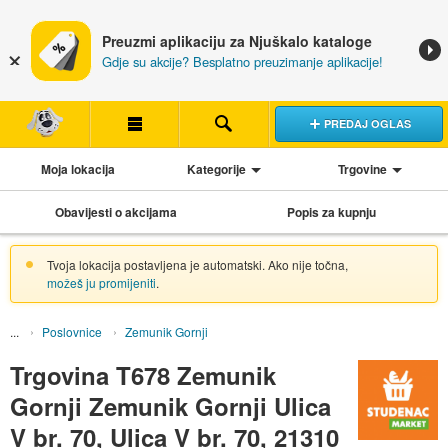
Preuzmi aplikaciju za Njuškalo kataloge
Gdje su akcije? Besplatno preuzimanje aplikacije!
PREDAJ OGLAS
Moja lokacija
Kategorije
Trgovine
Obavijesti o akcijama
Popis za kupnju
Tvoja lokacija postavljena je automatski. Ako nije točna,
možeš ju promijeniti
.
Poslovnice
Zemunik Gornji
Trgovina T678 Zemunik
Gornji Zemunik Gornji Ulica
V br. 70, Ulica V br. 70, 21310