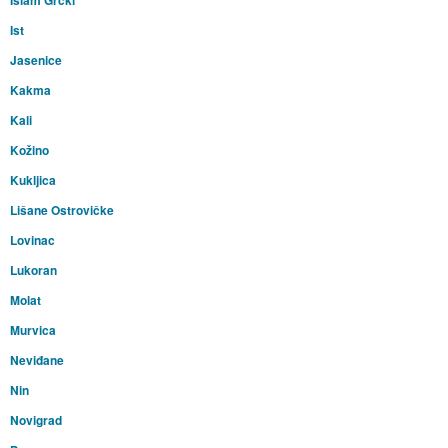
Islam Grčki
Ist
Jasenice
Kakma
Kali
Kožino
Kukljica
Lišane Ostrovičke
Lovinac
Lukoran
Molat
Murvica
Neviđane
Nin
Novigrad