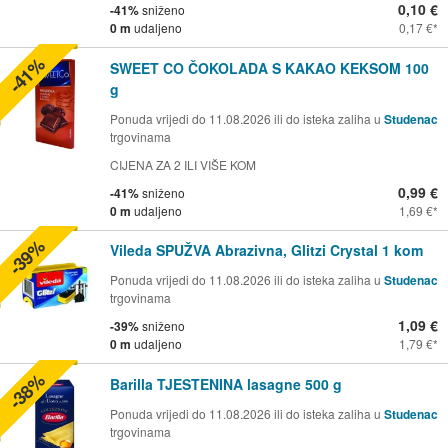
0,10 €
-41%
sniženo
0 m
udaljeno
0,17 €
-41%
SWEET CO ČOKOLADA S KAKAO KEKSOM 100
g
Ponuda vrijedi do 11.08.2026 ili do isteka zaliha u
Studenac
trgovinama
CIJENA ZA 2 ILI VIŠE KOM
0,99 €
-41%
sniženo
0 m
udaljeno
1,69 €
-39%
Vileda SPUŽVA Abrazivna, Glitzi Crystal 1 kom
Ponuda vrijedi do 11.08.2026 ili do isteka zaliha u
Studenac
trgovinama
1,09 €
-39%
sniženo
0 m
udaljeno
1,79 €
-38%
Barilla TJESTENINA lasagne 500 g
Ponuda vrijedi do 11.08.2026 ili do isteka zaliha u
Studenac
trgovinama