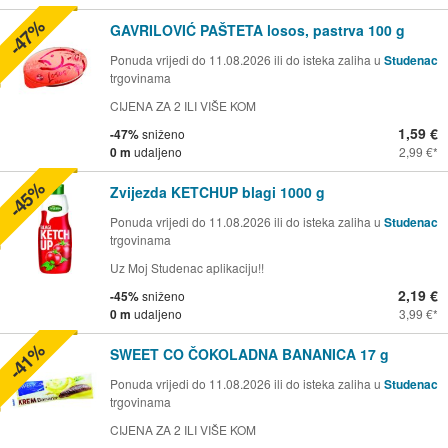
-47%
GAVRILOVIĆ PAŠTETA losos, pastrva 100 g
Ponuda vrijedi do 11.08.2026 ili do isteka zaliha u
Studenac
trgovinama
CIJENA ZA 2 ILI VIŠE KOM
1,59 €
-47%
sniženo
0 m
udaljeno
2,99 €
-45%
Zvijezda KETCHUP blagi 1000 g
Ponuda vrijedi do 11.08.2026 ili do isteka zaliha u
Studenac
trgovinama
Uz Moj Studenac aplikaciju!!
2,19 €
-45%
sniženo
0 m
udaljeno
3,99 €
-41%
SWEET CO ČOKOLADNA BANANICA 17 g
Ponuda vrijedi do 11.08.2026 ili do isteka zaliha u
Studenac
trgovinama
CIJENA ZA 2 ILI VIŠE KOM