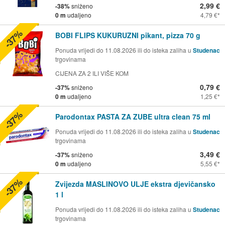
2,99 €
-38%
sniženo
0 m
udaljeno
4,79 €
-37%
BOBI FLIPS KUKURUZNI pikant, pizza 70 g
Ponuda vrijedi do 11.08.2026 ili do isteka zaliha u
Studenac
trgovinama
CIJENA ZA 2 ILI VIŠE KOM
0,79 €
-37%
sniženo
0 m
udaljeno
1,25 €
-37%
Parodontax PASTA ZA ZUBE ultra clean 75 ml
Ponuda vrijedi do 11.08.2026 ili do isteka zaliha u
Studenac
trgovinama
3,49 €
-37%
sniženo
0 m
udaljeno
5,55 €
-37%
Zvijezda MASLINOVO ULJE ekstra djevičansko
1 l
Ponuda vrijedi do 11.08.2026 ili do isteka zaliha u
Studenac
trgovinama