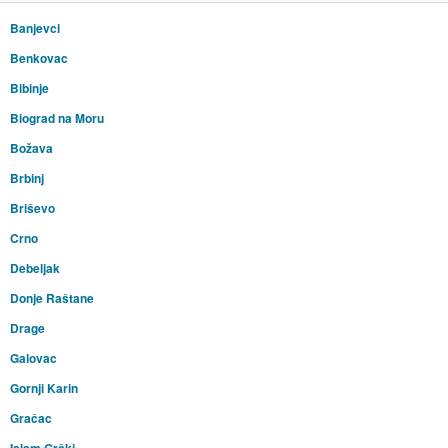
Banjevci
Benkovac
Bibinje
Biograd na Moru
Božava
Brbinj
Briševo
Crno
Debeljak
Donje Raštane
Drage
Galovac
Gornji Karin
Gračac