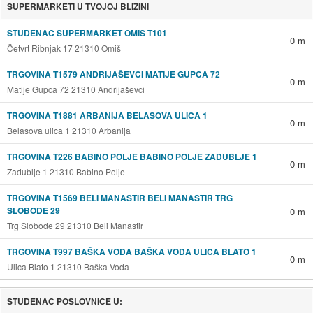
SUPERMARKETI U TVOJOJ BLIZINI
STUDENAC SUPERMARKET OMIŠ T101
0 m
Četvrt Ribnjak 17 21310 Omiš
TRGOVINA T1579 ANDRIJAŠEVCI MATIJE GUPCA 72
0 m
Matije Gupca 72 21310 Andrijaševci
TRGOVINA T1881 ARBANIJA BELASOVA ULICA 1
0 m
Belasova ulica 1 21310 Arbanija
TRGOVINA T226 BABINO POLJE BABINO POLJE ZADUBLJE 1
0 m
Zadublje 1 21310 Babino Polje
TRGOVINA T1569 BELI MANASTIR BELI MANASTIR TRG
SLOBODE 29
0 m
Trg Slobode 29 21310 Beli Manastir
TRGOVINA T997 BAŠKA VODA BAŠKA VODA ULICA BLATO 1
0 m
Ulica Blato 1 21310 Baška Voda
STUDENAC POSLOVNICE U: