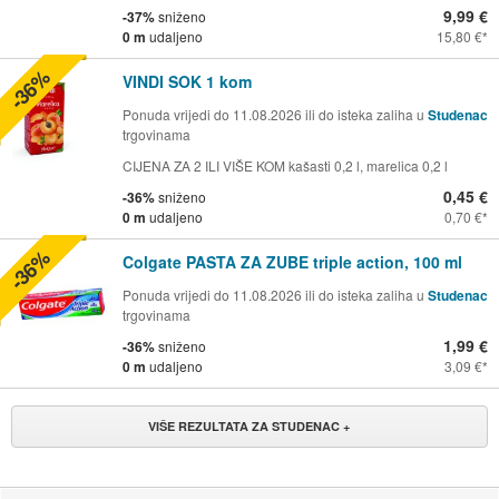
9,99 €
-37%
sniženo
0 m
udaljeno
15,80 €
-36%
VINDI SOK 1 kom
Ponuda vrijedi do 11.08.2026 ili do isteka zaliha u
Studenac
trgovinama
CIJENA ZA 2 ILI VIŠE KOM kašasti 0,2 l, marelica 0,2 l
0,45 €
-36%
sniženo
0 m
udaljeno
0,70 €
-36%
Colgate PASTA ZA ZUBE triple action, 100 ml
Ponuda vrijedi do 11.08.2026 ili do isteka zaliha u
Studenac
trgovinama
1,99 €
-36%
sniženo
0 m
udaljeno
3,09 €
VIŠE REZULTATA ZA STUDENAC +