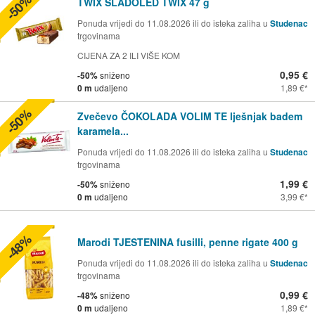
-50%
TWIX SLADOLED TWIX 47 g
Ponuda vrijedi do 11.08.2026 ili do isteka zaliha u
Studenac
trgovinama
CIJENA ZA 2 ILI VIŠE KOM
0,95 €
-50%
sniženo
0 m
udaljeno
1,89 €
-50%
Zvečevo ČOKOLADA VOLIM TE lješnjak badem
karamela...
Ponuda vrijedi do 11.08.2026 ili do isteka zaliha u
Studenac
trgovinama
1,99 €
-50%
sniženo
0 m
udaljeno
3,99 €
-48%
Marodi TJESTENINA fusilli, penne rigate 400 g
Ponuda vrijedi do 11.08.2026 ili do isteka zaliha u
Studenac
trgovinama
0,99 €
-48%
sniženo
0 m
udaljeno
1,89 €