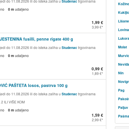
edi do 11.08.2026 ili do isteka zaliha u
Studenac
trgovinama
Kožin
eno
0 m
udaljeno
Kuklji
Lišane
1,99 €
3,99 €
Lovin
Lukor
JESTENINA fusilli, penne rigate 400 g
Molat
edi do 11.08.2026 ili do isteka zaliha u
Studenac
trgovinama
eno
0 m
udaljeno
Murvi
Neviđ
0,99 €
Nin
1,89 €
Novig
VIĆ PAŠTETA losos, pastrva 100 g
Pag
edi do 11.08.2026 ili do isteka zaliha u
Studenac
trgovinama
Pakoš
 2 ILI VIŠE KOM
Paljuv
eno
0 m
udaljeno
1,59 €
Pašm
2,99 €