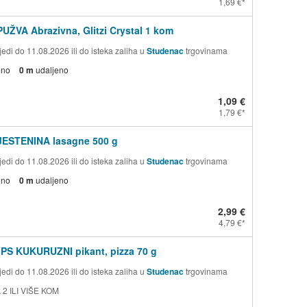
1,69 €
PUŽVA Abrazivna, Glitzi Crystal 1 kom
edi do 11.08.2026 ili do isteka zaliha u
Studenac
trgovinama
eno
0 m
udaljeno
1,09 €
1,79 €
TJESTENINA lasagne 500 g
edi do 11.08.2026 ili do isteka zaliha u
Studenac
trgovinama
eno
0 m
udaljeno
2,99 €
4,79 €
PS KUKURUZNI pikant, pizza 70 g
edi do 11.08.2026 ili do isteka zaliha u
Studenac
trgovinama
 2 ILI VIŠE KOM