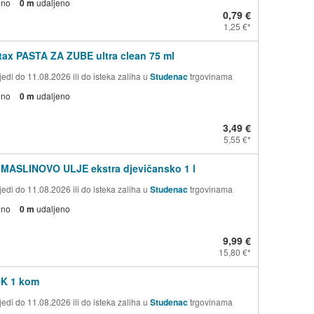
eno
0 m
udaljeno
0,79 €
1,25 €
ax PASTA ZA ZUBE ultra clean 75 ml
edi do 11.08.2026 ili do isteka zaliha u
Studenac
trgovinama
eno
0 m
udaljeno
3,49 €
5,55 €
 MASLINOVO ULJE ekstra djevičansko 1 l
edi do 11.08.2026 ili do isteka zaliha u
Studenac
trgovinama
eno
0 m
udaljeno
9,99 €
15,80 €
OK 1 kom
edi do 11.08.2026 ili do isteka zaliha u
Studenac
trgovinama