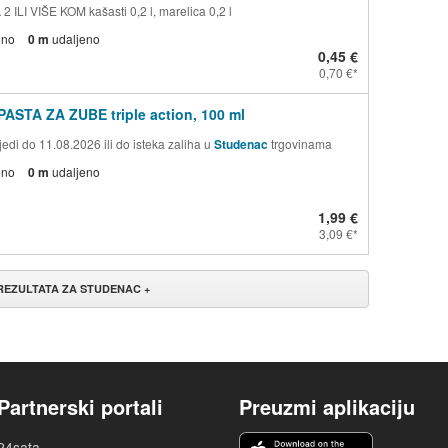
 ILI VIŠE KOM kašasti 0,2 l, marelica 0,2 l
eno
0 m
udaljeno
0,45 €
0,70 €
PASTA ZA ZUBE triple action, 100 ml
edi do 11.08.2026 ili do isteka zaliha u
Studenac
trgovinama
eno
0 m
udaljeno
1,99 €
3,09 €
 REZULTATA ZA STUDENAC +
Partnerski portali
Preuzmi aplikaciju
24sata