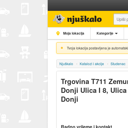
Moja lokacija
Kategorije
Tvoja lokacija postavljena je automatski
Njuškalo
Katalozi i akcije
Studenac
Trgovina T711 Zemu
Donji Ulica I 8, Ulic
Donji
Radno vrijeme i kontakt