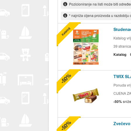
Pozicioniranje na listi može biti određ
* najniža cijena proizvoda u razdoblju
Katalog
Studenac
Katalog vr
39
stranica
Katalog
-50%
TWIX SL
Ponuda vrij
CIJENA ZA
-50%
sniž
-50%
Zvečevo