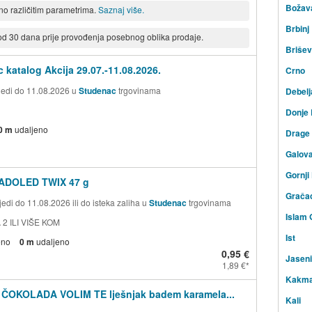
Božav
eno različitim parametrima.
Saznaj više.
Brbinj
 od 30 dana prije provođenja posebnog oblika prodaje.
Briše
 katalog Akcija 29.07.-11.08.2026.
Crno
ijedi do 11.08.2026 u
Studenac
trgovinama
Debelj
Donje
0 m
udaljeno
Drage
Galov
Gornji
ADOLED TWIX 47 g
Grača
edi do 11.08.2026 ili do isteka zaliha u
Studenac
trgovinama
Islam 
 2 ILI VIŠE KOM
Ist
eno
0 m
udaljeno
0,95 €
Jasen
1,89 €
Kakm
 ČOKOLADA VOLIM TE lješnjak badem karamela...
Kali