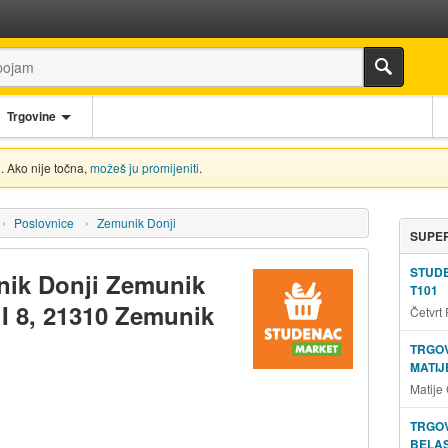
Trgovine
. Ako nije točna,
možeš ju promijeniti
.
Poslovnice
Zemunik Donji
SUPER
STUD
nik Donji Zemunik
T101
a I 8, 21310 Zemunik
Četvrt
TRGOV
MATIJ
Matije
TRGOV
BELAS