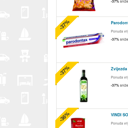
-37%
sniž
-37%
Parodont
Ponuda vrij
-37%
sniž
-37%
Zvijezda
Ponuda vrij
-37%
sniž
-36%
VINDI S
Ponuda vrij