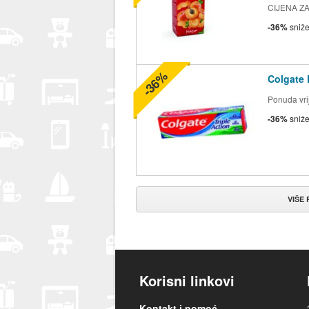
CIJENA ZA 2
-36%
sniž
-36%
Colgate 
Ponuda vrij
-36%
sniž
VIŠE
Korisni linkovi
Kontakt i pomoć