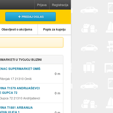
Prijava
Registracija
PREDAJ OGLAS
Obavijesti o akcijama
Popis za kupnju
MARKETI U TVOJOJ BLIZINI
ENAC SUPERMARKET OMIŠ
0 m
 Ribnjak 17 21310 Omiš
INA T1579 ANDRIJAŠEVCI
E GUPCA 72
0 m
 Gupca 72 21310 Andrijaševci
INA T1881 ARBANIJA
OVA ULICA 1
0 m