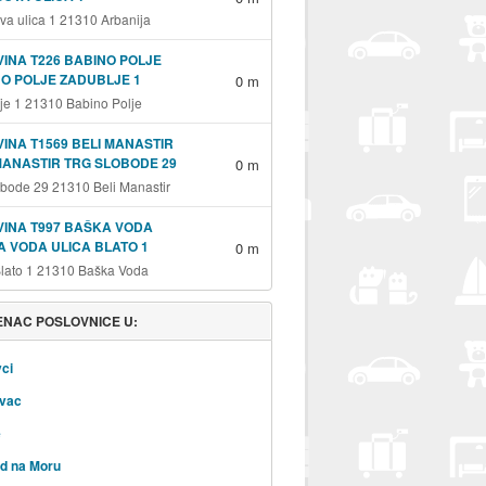
va ulica 1 21310 Arbanija
INA T226 BABINO POLJE
O POLJE ZADUBLJE 1
0 m
je 1 21310 Babino Polje
INA T1569 BELI MANASTIR
MANASTIR TRG SLOBODE 29
0 m
obode 29 21310 Beli Manastir
INA T997 BAŠKA VODA
 VODA ULICA BLATO 1
0 m
Blato 1 21310 Baška Voda
NAC POSLOVNICE U:
ci
vac
e
d na Moru