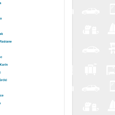
a
vo
ak
 Raštane
ac
 Karin
c
Grčki
ice
a