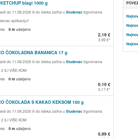
 KETCHUP blagi 1000 g
POVE
edi do 11.08.2026 ili do isteka zaliha u
Studenac
trgovinama
Najnov
denac aplikaciju!!
Najnov
eno
0 m
udaljeno
2,19 €
Najnovi
3,99 €
Najnov
CO ČOKOLADNA BANANICA 17 g
edi do 11.08.2026 ili do isteka zaliha u
Studenac
trgovinama
 2 ILI VIŠE KOM
eno
0 m
udaljeno
0,10 €
0,17 €
CO ČOKOLADA S KAKAO KEKSOM 100 g
edi do 11.08.2026 ili do isteka zaliha u
Studenac
trgovinama
 2 ILI VIŠE KOM
eno
0 m
udaljeno
0,99 €