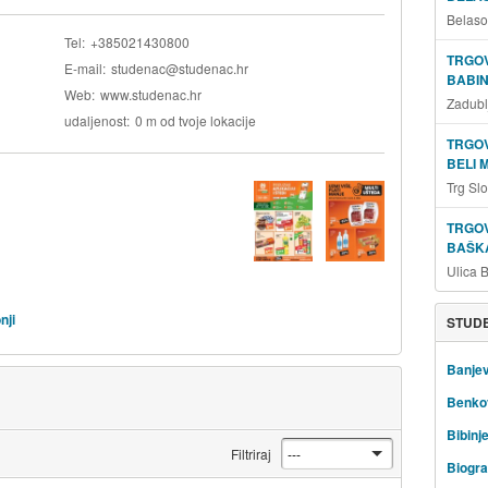
Belaso
Tel
+385021430800
TRGOV
E-mail
studenac@studenac.hr
BABIN
Web
www.studenac.hr
Zadubl
udaljenost
0 m od tvoje lokacije
TRGOV
BELI 
Trg Sl
TRGOV
BAŠKA
Ulica 
nji
STUDE
Banjev
Benko
Bibinj
Filtriraj
Biogra