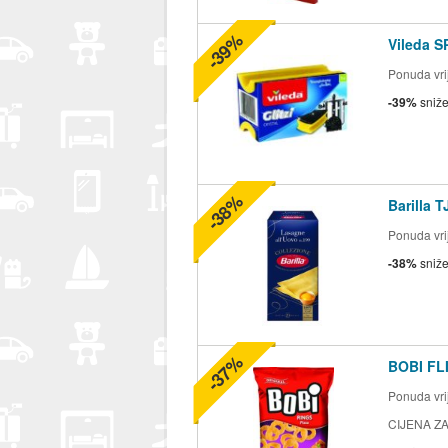
-39%
Vileda S
Ponuda vrij
-39%
sniž
-38%
Barilla 
Ponuda vrij
-38%
sniž
-37%
BOBI FLI
Ponuda vrij
CIJENA ZA