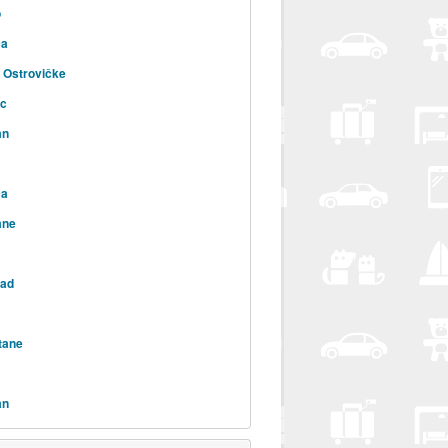
o
ca
 Ostrovičke
ac
an
ca
ane
rad
tane
an