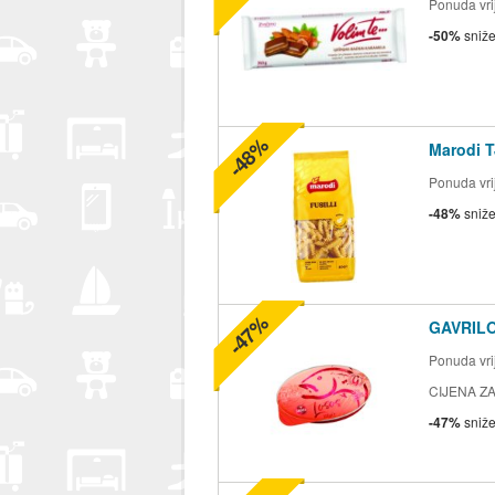
Ponuda vrij
-50%
sniž
-48%
Marodi T
Ponuda vrij
-48%
sniž
-47%
GAVRILO
Ponuda vrij
CIJENA ZA
-47%
sniž