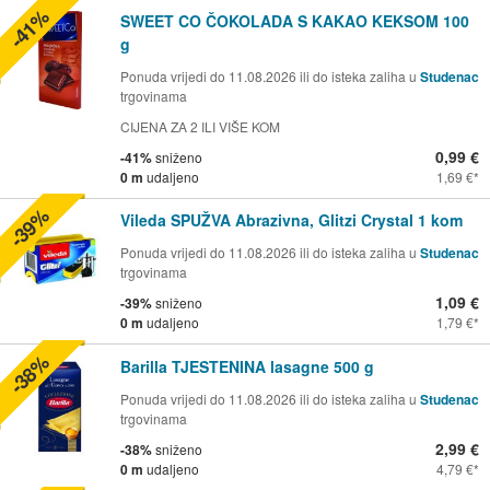
-41%
SWEET CO ČOKOLADA S KAKAO KEKSOM 100
g
Ponuda vrijedi do 11.08.2026 ili do isteka zaliha u
Studenac
trgovinama
CIJENA ZA 2 ILI VIŠE KOM
0,99 €
-41%
sniženo
0 m
udaljeno
1,69 €
-39%
Vileda SPUŽVA Abrazivna, Glitzi Crystal 1 kom
Ponuda vrijedi do 11.08.2026 ili do isteka zaliha u
Studenac
trgovinama
1,09 €
-39%
sniženo
0 m
udaljeno
1,79 €
-38%
Barilla TJESTENINA lasagne 500 g
Ponuda vrijedi do 11.08.2026 ili do isteka zaliha u
Studenac
trgovinama
2,99 €
-38%
sniženo
0 m
udaljeno
4,79 €