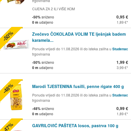
trgovinama
CIJENA ZA 2 ILI VIŠE KOM
0,95 €
-50%
sniženo
0 m
udaljeno
1,89 €
-50%
Zvečevo ČOKOLADA VOLIM TE lješnjak badem
karamela...
Ponuda vrijedi do 11.08.2026 ili do isteka zaliha u
Studenac
trgovinama
1,99 €
-50%
sniženo
0 m
udaljeno
3,99 €
-48%
Marodi TJESTENINA fusilli, penne rigate 400 g
Ponuda vrijedi do 11.08.2026 ili do isteka zaliha u
Studenac
trgovinama
0,99 €
-48%
sniženo
0 m
udaljeno
1,89 €
-47%
GAVRILOVIĆ PAŠTETA losos, pastrva 100 g