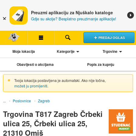
Preuzmi aplikaciju za Njuškalo kataloge
Gdje su akcije? Besplatno preuzimanje aplikacije!
PREDAJ OGLAS
Moja lokacija
Kategorije
Trgovine
Obavijesti o akcijama
Popis za kupnju
Tvoja lokacija postavljena je automatski. Ako nije točna,
možeš ju promijeniti
.
Poslovnice
Zagreb
Trgovina T817 Zagreb Črbeki
ulica 25, Črbeki ulica 25,
21310 Omiš