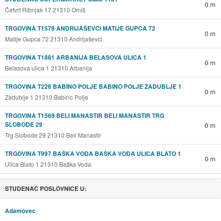
0 m
Četvrt Ribnjak 17 21310 Omiš
TRGOVINA T1579 ANDRIJAŠEVCI MATIJE GUPCA 72
0 m
Matije Gupca 72 21310 Andrijaševci
TRGOVINA T1881 ARBANIJA BELASOVA ULICA 1
0 m
Belasova ulica 1 21310 Arbanija
TRGOVINA T226 BABINO POLJE BABINO POLJE ZADUBLJE 1
0 m
Zadublje 1 21310 Babino Polje
TRGOVINA T1569 BELI MANASTIR BELI MANASTIR TRG
SLOBODE 29
0 m
Trg Slobode 29 21310 Beli Manastir
TRGOVINA T997 BAŠKA VODA BAŠKA VODA ULICA BLATO 1
0 m
Ulica Blato 1 21310 Baška Voda
STUDENAC POSLOVNICE U:
Adamovec