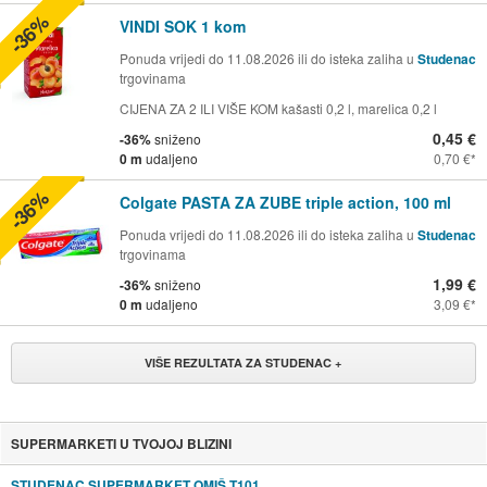
-36%
VINDI SOK 1 kom
Ponuda vrijedi do 11.08.2026 ili do isteka zaliha u
Studenac
trgovinama
CIJENA ZA 2 ILI VIŠE KOM kašasti 0,2 l, marelica 0,2 l
0,45 €
-36%
sniženo
0 m
udaljeno
0,70 €
-36%
Colgate PASTA ZA ZUBE triple action, 100 ml
Ponuda vrijedi do 11.08.2026 ili do isteka zaliha u
Studenac
trgovinama
1,99 €
-36%
sniženo
0 m
udaljeno
3,09 €
VIŠE REZULTATA ZA STUDENAC +
SUPERMARKETI U TVOJOJ BLIZINI
STUDENAC SUPERMARKET OMIŠ T101