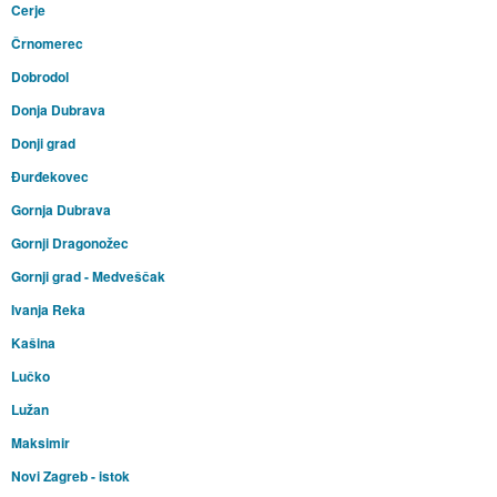
Cerje
Črnomerec
Dobrodol
Donja Dubrava
Donji grad
Đurđekovec
Gornja Dubrava
Gornji Dragonožec
Gornji grad - Medveščak
Ivanja Reka
Kašina
Lučko
Lužan
Maksimir
Novi Zagreb - istok