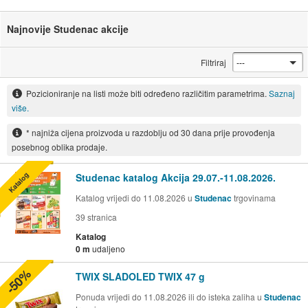
Najnovije Studenac akcije
Filtriraj
Pozicioniranje na listi može biti određeno različitim parametrima.
Saznaj
više.
* najniža cijena proizvoda u razdoblju od 30 dana prije provođenja
posebnog oblika prodaje.
Katalog
Studenac katalog Akcija 29.07.-11.08.2026.
Katalog vrijedi do 11.08.2026 u
Studenac
trgovinama
39
stranica
Katalog
0 m
udaljeno
-50%
TWIX SLADOLED TWIX 47 g
Ponuda vrijedi do 11.08.2026 ili do isteka zaliha u
Studenac