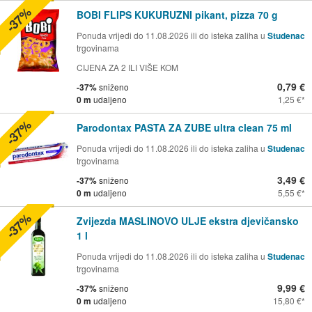
-37%
BOBI FLIPS KUKURUZNI pikant, pizza 70 g
Ponuda vrijedi do 11.08.2026 ili do isteka zaliha u
Studenac
trgovinama
CIJENA ZA 2 ILI VIŠE KOM
0,79 €
-37%
sniženo
0 m
udaljeno
1,25 €
-37%
Parodontax PASTA ZA ZUBE ultra clean 75 ml
Ponuda vrijedi do 11.08.2026 ili do isteka zaliha u
Studenac
trgovinama
3,49 €
-37%
sniženo
0 m
udaljeno
5,55 €
-37%
Zvijezda MASLINOVO ULJE ekstra djevičansko
1 l
Ponuda vrijedi do 11.08.2026 ili do isteka zaliha u
Studenac
trgovinama
9,99 €
-37%
sniženo
0 m
udaljeno
15,80 €