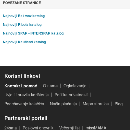
POVEZANE STRANICE
Najnoviji Bakmaz katalog
Najnoviji Ribola katalog
Najnoviji SPAR - INTERSPAR katalog
Najnoviji Kaufland katalog
Korisni linkovi
Kontakt i pomoć
O nama
Oglašavanje
Uvjeti i pravila korištenja
Politika privatnosti
Podešavanje kolačića
Način plaćanja
Mapa stranica
Blog
Partnerski portali
24sata
Poslovni dnevnik
Večernji list
missMAMA