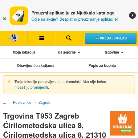
Preuzmi aplikaciju za Njuškalo kataloge
Gdje su akcije? Besplatno preuzimanje aplikacije!
PREDAJ OGLAS
Moja lokacija
Kategorije
Trgovine
Obavijesti o akcijama
Popis za kupnju
Tvoja lokacija postavljena je automatski. Ako nije točna,
možeš ju promijeniti
.
Poslovnice
Zagreb
Trgovina T953 Zagreb
Ćirilometodska ulica 8,
Ćirilometodska ulica 8, 21310