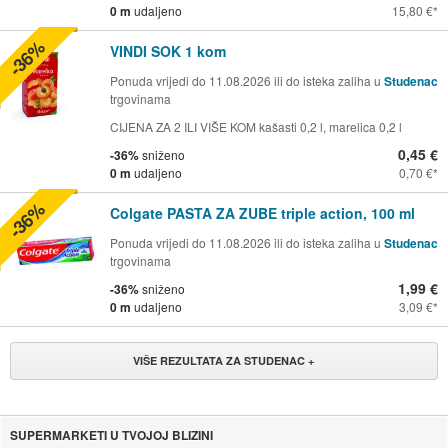
0 m
udaljeno
15,80 €
-36%
VINDI SOK 1 kom
Ponuda vrijedi do 11.08.2026 ili do isteka zaliha u
Studenac
trgovinama
CIJENA ZA 2 ILI VIŠE KOM kašasti 0,2 l, marelica 0,2 l
0,45 €
-36%
sniženo
0 m
udaljeno
0,70 €
-36%
Colgate PASTA ZA ZUBE triple action, 100 ml
Ponuda vrijedi do 11.08.2026 ili do isteka zaliha u
Studenac
trgovinama
1,99 €
-36%
sniženo
0 m
udaljeno
3,09 €
VIŠE REZULTATA ZA STUDENAC +
SUPERMARKETI U TVOJOJ BLIZINI