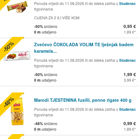
Ponuda vrijedi do 11.08.2026 ili do isteka zaliha u
Studenac
trgovinama
CIJENA ZA 2 ILI VIŠE KOM
0,95 €
-50%
sniženo
0 m
udaljeno
1,89 €
-50%
Zvečevo ČOKOLADA VOLIM TE lješnjak badem
karamela...
Ponuda vrijedi do 11.08.2026 ili do isteka zaliha u
Studenac
trgovinama
1,99 €
-50%
sniženo
0 m
udaljeno
3,99 €
-48%
Marodi TJESTENINA fusilli, penne rigate 400 g
Ponuda vrijedi do 11.08.2026 ili do isteka zaliha u
Studenac
trgovinama
0,99 €
-48%
sniženo
0 m
udaljeno
1,89 €