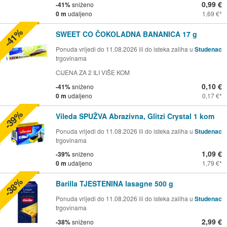
0,99 €
-41%
sniženo
0 m
udaljeno
1,69 €
-41%
SWEET CO ČOKOLADNA BANANICA 17 g
Ponuda vrijedi do 11.08.2026 ili do isteka zaliha u
Studenac
trgovinama
CIJENA ZA 2 ILI VIŠE KOM
0,10 €
-41%
sniženo
0 m
udaljeno
0,17 €
-39%
Vileda SPUŽVA Abrazivna, Glitzi Crystal 1 kom
Ponuda vrijedi do 11.08.2026 ili do isteka zaliha u
Studenac
trgovinama
1,09 €
-39%
sniženo
0 m
udaljeno
1,79 €
-38%
Barilla TJESTENINA lasagne 500 g
Ponuda vrijedi do 11.08.2026 ili do isteka zaliha u
Studenac
trgovinama
2,99 €
-38%
sniženo