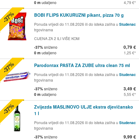
0 m
udaljeno
4,79 €
-37%
BOBI FLIPS KUKURUZNI pikant, pizza 70 g
Ponuda vrijedi do 11.08.2026 ili do isteka zaliha u
Studenac
trgovinama
CIJENA ZA 2 ILI VIŠE KOM
0,79 €
-37%
sniženo
0 m
udaljeno
1,25 €
-37%
Parodontax PASTA ZA ZUBE ultra clean 75 ml
Ponuda vrijedi do 11.08.2026 ili do isteka zaliha u
Studenac
trgovinama
3,49 €
-37%
sniženo
0 m
udaljeno
5,55 €
-37%
Zvijezda MASLINOVO ULJE ekstra djevičansko
1 l
Ponuda vrijedi do 11.08.2026 ili do isteka zaliha u
Studenac
trgovinama
9,99 €
-37%
sniženo