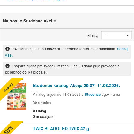
Najnovije Studenac akcije
Filtriraj
Pozicioniranje na listi može biti određeno različitim parametrima.
Saznaj
više.
* najniža cijena proizvoda u razdoblju od 30 dana prije provođenja
posebnog oblika prodaje.
Katalog
Studenac katalog Akcija 29.07.-11.08.2026.
Katalog vrijedi do 11.08.2026 u
Studenac
trgovinama
39
stranica
Katalog
0 m
udaljeno
-50%
TWIX SLADOLED TWIX 47 g