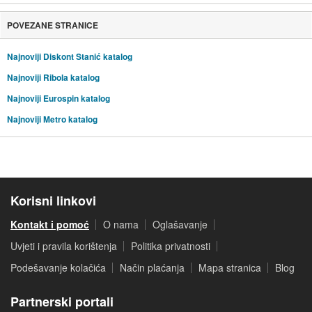
POVEZANE STRANICE
Najnoviji Diskont Stanić katalog
Najnoviji Ribola katalog
Najnoviji Eurospin katalog
Najnoviji Metro katalog
Korisni linkovi
Kontakt i pomoć
O nama
Oglašavanje
Uvjeti i pravila korištenja
Politika privatnosti
Podešavanje kolačića
Način plaćanja
Mapa stranica
Blog
Partnerski portali