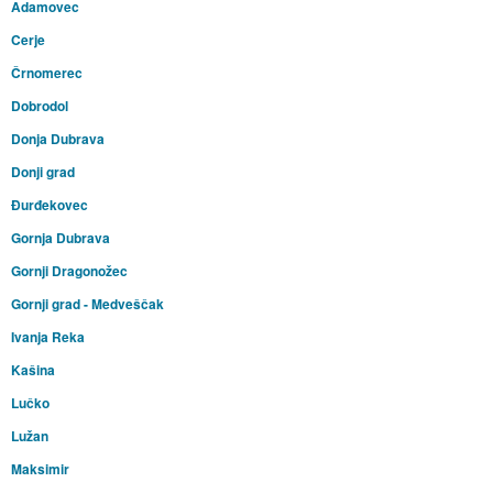
Adamovec
Cerje
Črnomerec
Dobrodol
Donja Dubrava
Donji grad
Đurđekovec
Gornja Dubrava
Gornji Dragonožec
Gornji grad - Medveščak
Ivanja Reka
Kašina
Lučko
Lužan
Maksimir