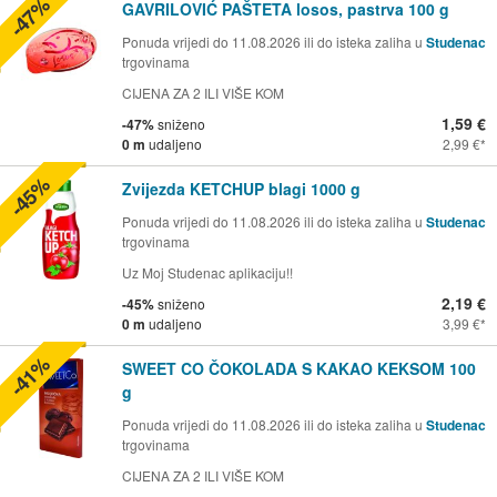
-47%
GAVRILOVIĆ PAŠTETA losos, pastrva 100 g
Ponuda vrijedi do 11.08.2026 ili do isteka zaliha u
Studenac
trgovinama
CIJENA ZA 2 ILI VIŠE KOM
1,59 €
-47%
sniženo
0 m
udaljeno
2,99 €
-45%
Zvijezda KETCHUP blagi 1000 g
Ponuda vrijedi do 11.08.2026 ili do isteka zaliha u
Studenac
trgovinama
Uz Moj Studenac aplikaciju!!
2,19 €
-45%
sniženo
0 m
udaljeno
3,99 €
-41%
SWEET CO ČOKOLADA S KAKAO KEKSOM 100
g
Ponuda vrijedi do 11.08.2026 ili do isteka zaliha u
Studenac
trgovinama
CIJENA ZA 2 ILI VIŠE KOM