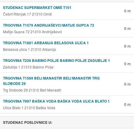
STUDENAC SUPERMARKET OMIŠ T101
0 m
Četvrt Ribnjak 17 21310 Omiš
TRGOVINA T1579 ANDRIJAŠEVCI MATIJE GUPCA 72
0 m
Matije Gupca 72 21310 Andrijaševci
TRGOVINA T1881 ARBANIJA BELASOVA ULICA 1
0 m
Belasova ulica 1 21310 Arbanija
TRGOVINA T226 BABINO POLJE BABINO POLJE ZADUBLJE 1
0 m
Zadublje 1 21310 Babino Polje
TRGOVINA T1569 BELI MANASTIR BELI MANASTIR TRG
SLOBODE 29
0 m
Trg Slobode 29 21310 Beli Manastir
TRGOVINA T997 BAŠKA VODA BAŠKA VODA ULICA BLATO 1
0 m
Ulica Blato 1 21310 Baška Voda
STUDENAC POSLOVNICE U: