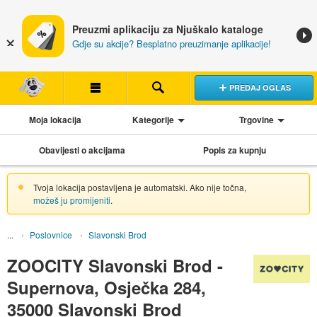
Preuzmi aplikaciju za Njuškalo kataloge
Gdje su akcije? Besplatno preuzimanje aplikacije!
PREDAJ OGLAS
Moja lokacija
Kategorije
Trgovine
Obavijesti o akcijama
Popis za kupnju
Tvoja lokacija postavljena je automatski. Ako nije točna,
možeš ju promijeniti
.
Poslovnice
Slavonski Brod
ZOOCITY Slavonski Brod -
Supernova, Osječka 284,
35000 Slavonski Brod