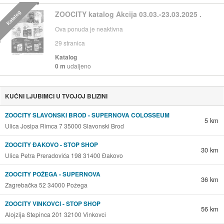
Katalog
ZOOCITY katalog Akcija 03.03.-23.03.2025 .
Ova ponuda je neaktivna
29
stranica
Katalog
0 m
udaljeno
KUĆNI LJUBIMCI U TVOJOJ BLIZINI
ZOOCITY SLAVONSKI BROD - SUPERNOVA COLOSSEUM
5 km
Ulica Josipa Rimca 7 35000 Slavonski Brod
ZOOCITY ĐAKOVO - STOP SHOP
30 km
Ulica Petra Preradovića 198 31400 Đakovo
ZOOCITY POŽEGA - SUPERNOVA
36 km
Zagrebačka 52 34000 Požega
ZOOCITY VINKOVCI - STOP SHOP
56 km
Alojzija Stepinca 201 32100 Vinkovci