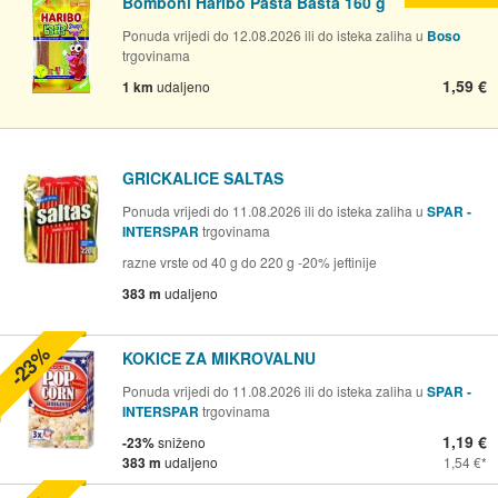
Bomboni Haribo Pasta Basta 160 g
Ponuda vrijedi do 12.08.2026 ili do isteka zaliha u
Boso
trgovinama
1,59 €
1 km
udaljeno
GRICKALICE SALTAS
Ponuda vrijedi do 11.08.2026 ili do isteka zaliha u
SPAR -
INTERSPAR
trgovinama
razne vrste od 40 g do 220 g -20% jeftinije
383 m
udaljeno
-23%
KOKICE ZA MIKROVALNU
Ponuda vrijedi do 11.08.2026 ili do isteka zaliha u
SPAR -
INTERSPAR
trgovinama
1,19 €
-23%
sniženo
383 m
udaljeno
1,54 €