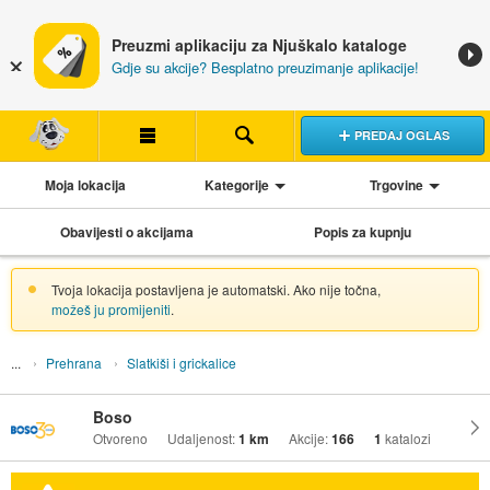
Preuzmi aplikaciju za Njuškalo kataloge
Gdje su akcije? Besplatno preuzimanje aplikacije!
PREDAJ OGLAS
Moja lokacija
Kategorije
Trgovine
Obavijesti o akcijama
Popis za kupnju
Tvoja lokacija postavljena je automatski. Ako nije točna,
možeš ju promijeniti
.
Prehrana
Slatkiši i grickalice
Boso
Otvoreno
Udaljenost:
1 km
Akcije:
166
1
katalozi