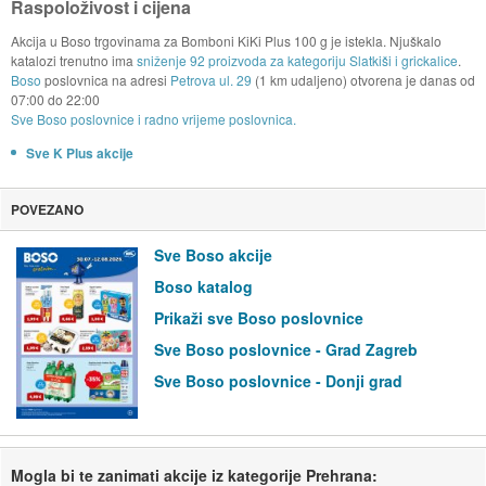
Raspoloživost i cijena
Akcija u Boso trgovinama za Bomboni KiKi Plus 100 g je istekla. Njuškalo
katalozi trenutno ima
sniženje 92 proizvoda za kategoriju Slatkiši i grickalice
.
Boso
poslovnica na adresi
Petrova ul. 29
(1 km udaljeno) otvorena je danas od
07:00
do
22:00
Sve Boso poslovnice i radno vrijeme poslovnica.
Sve K Plus akcije
POVEZANO
Sve Boso akcije
Boso katalog
Prikaži sve Boso poslovnice
Sve Boso poslovnice - Grad Zagreb
Sve Boso poslovnice - Donji grad
Mogla bi te zanimati akcije iz kategorije Prehrana: