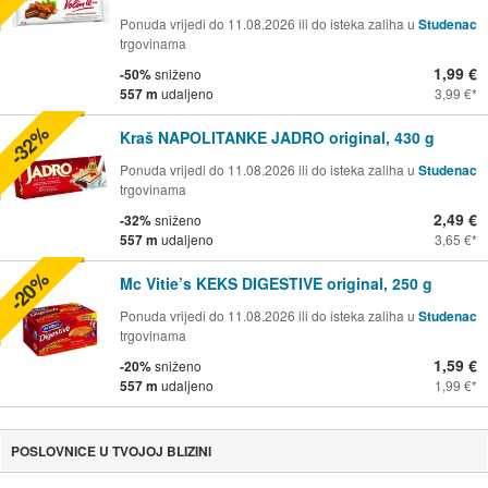
Ponuda vrijedi do 11.08.2026 ili do isteka zaliha u
Studenac
trgovinama
1,99 €
-50%
sniženo
557 m
udaljeno
3,99 €
-32%
Kraš NAPOLITANKE JADRO original, 430 g
Ponuda vrijedi do 11.08.2026 ili do isteka zaliha u
Studenac
trgovinama
2,49 €
-32%
sniženo
557 m
udaljeno
3,65 €
-20%
Mc Vitie’s KEKS DIGESTIVE original, 250 g
Ponuda vrijedi do 11.08.2026 ili do isteka zaliha u
Studenac
trgovinama
1,59 €
-20%
sniženo
557 m
udaljeno
1,99 €
POSLOVNICE U TVOJOJ BLIZINI