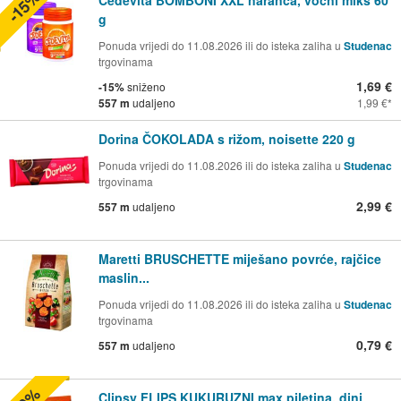
-15%
g
Ponuda vrijedi do 11.08.2026 ili do isteka zaliha u
Studenac
trgovinama
1,69 €
-15%
sniženo
557 m
udaljeno
1,99 €
Dorina ČOKOLADA s rižom, noisette 220 g
Ponuda vrijedi do 11.08.2026 ili do isteka zaliha u
Studenac
trgovinama
2,99 €
557 m
udaljeno
Maretti BRUSCHETTE miješano povrće, rajčice
maslin...
Ponuda vrijedi do 11.08.2026 ili do isteka zaliha u
Studenac
trgovinama
0,79 €
557 m
udaljeno
Clipsy FLIPS KUKURUZNI max piletina, dini