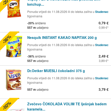
-20%
ketchup...
Ponuda vrijedi do 11.08.2026 ili do isteka zaliha u
Studenac
trgovinama
0,79 €
-20%
sniženo
557 m
udaljeno
0,99 €
-36%
Nesquik INSTANT KAKAO NAPITAK 200 g
Ponuda vrijedi do 11.08.2026 ili do isteka zaliha u
Studenac
trgovinama
2,49 €
-36%
sniženo
557 m
udaljeno
3,89 €
Dr.Oetker MUESLI čokoladni 375 g
Ponuda vrijedi do 11.08.2026 ili do isteka zaliha u
Studenac
trgovinama
3,79 €
557 m
udaljeno
-50%
Zvečevo ČOKOLADA VOLIM TE lješnjak badem
karamela...