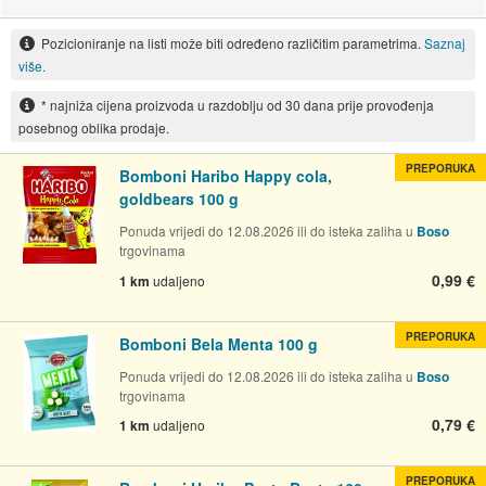
Pozicioniranje na listi može biti određeno različitim parametrima.
Saznaj
više.
* najniža cijena proizvoda u razdoblju od 30 dana prije provođenja
posebnog oblika prodaje.
PREPORUKA
Bomboni Haribo Happy cola,
goldbears 100 g
Ponuda vrijedi do 12.08.2026 ili do isteka zaliha u
Boso
trgovinama
0,99 €
1 km
udaljeno
PREPORUKA
Bomboni Bela Menta 100 g
Ponuda vrijedi do 12.08.2026 ili do isteka zaliha u
Boso
trgovinama
0,79 €
1 km
udaljeno
PREPORUKA