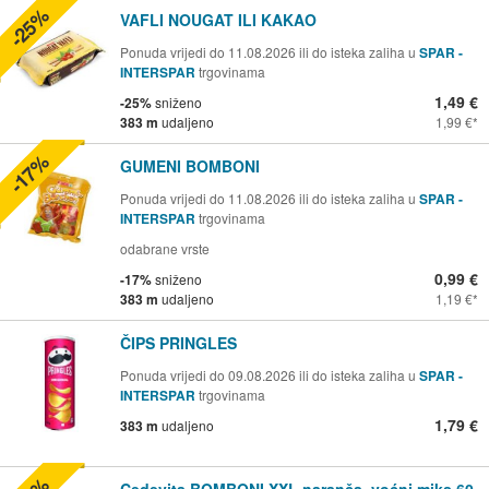
-25%
VAFLI NOUGAT ILI KAKAO
Ponuda vrijedi do 11.08.2026 ili do isteka zaliha u
SPAR -
INTERSPAR
trgovinama
1,49 €
-25%
sniženo
383 m
udaljeno
1,99 €
-17%
GUMENI BOMBONI
Ponuda vrijedi do 11.08.2026 ili do isteka zaliha u
SPAR -
INTERSPAR
trgovinama
odabrane vrste
0,99 €
-17%
sniženo
383 m
udaljeno
1,19 €
ČIPS PRINGLES
Ponuda vrijedi do 09.08.2026 ili do isteka zaliha u
SPAR -
INTERSPAR
trgovinama
1,79 €
383 m
udaljeno
Cedevita BOMBONI XXL naranča, voćni miks 60