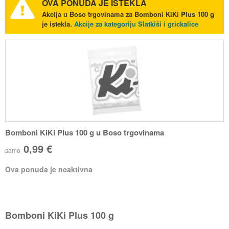
OVA PONUDA JE ISTEKLA
Akcija u Boso trgovinama za Bomboni KiKi Plus 100 g
je istekla.
Akcije za kategoriju Slatkiši i grickalice
Bomboni KiKi Plus 100 g u Boso trgovinama
0,99 €
samo
Ova ponuda je neaktivna
Bomboni KiKi Plus 100 g