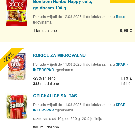
Bomboni Haribo Happy cola,
goldbears 100 g
Ponuda vrijedi do 12.08.2026 ili do isteka zaliha u
Boso
trgovinama
0,99 €
1 km
udaljeno
-23%
KOKICE ZA MIKROVALNU
Ponuda vrijedi do 11.08.2026 ili do isteka zaliha u
SPAR -
INTERSPAR
trgovinama
1,19 €
-23%
sniženo
383 m
udaljeno
1,54 €
GRICKALICE SALTAS
Ponuda vrijedi do 11.08.2026 ili do isteka zaliha u
SPAR -
INTERSPAR
trgovinama
razne vrste od 40 g do 220 g -20% jeftinije
383 m
udaljeno