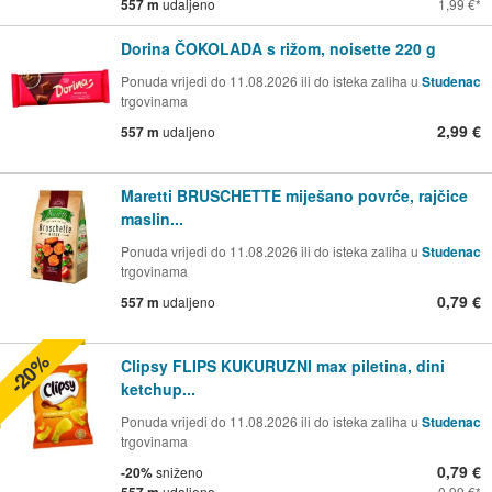
557 m
udaljeno
1,99 €
Dorina ČOKOLADA s rižom, noisette 220 g
Ponuda vrijedi do 11.08.2026 ili do isteka zaliha u
Studenac
trgovinama
2,99 €
557 m
udaljeno
Maretti BRUSCHETTE miješano povrće, rajčice
maslin...
Ponuda vrijedi do 11.08.2026 ili do isteka zaliha u
Studenac
trgovinama
0,79 €
557 m
udaljeno
-20%
Clipsy FLIPS KUKURUZNI max piletina, dini
ketchup...
Ponuda vrijedi do 11.08.2026 ili do isteka zaliha u
Studenac
trgovinama
0,79 €
-20%
sniženo
557 m
udaljeno
0,99 €