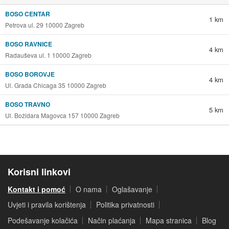
BOSO CENTAR
1 km
Petrova ul. 29 10000 Zagreb
BOSO RAVNICE
4 km
Radauševa ul. 1 10000 Zagreb
BOSO BOROVJE
4 km
Ul. Grada Chicaga 35 10000 Zagreb
BOSO TRAVNO
5 km
Ul. Božidara Magovca 157 10000 Zagreb
Korisni linkovi
Kontakt i pomoć
O nama
Oglašavanje
Uvjeti i pravila korištenja
Politika privatnosti
Podešavanje kolačića
Način plaćanja
Mapa stranica
Blog