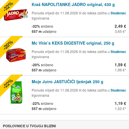
-32%
Kraš NAPOLITANKE JADRO original, 430 g
Ponuda vrijedi do 11.08.2026 ili do isteka zaliha u
Studenac
trgovinama
2,49 €
-32%
sniženo
557 m
udaljeno
3,65 €
-20%
Mc Vitie’s KEKS DIGESTIVE original, 250 g
Ponuda vrijedi do 11.08.2026 ili do isteka zaliha u
Studenac
trgovinama
1,59 €
-20%
sniženo
557 m
udaljeno
1,99 €
-22%
Moje Jutro JASTUČIĆI lješnjak 250 g
Ponuda vrijedi do 11.08.2026 ili do isteka zaliha u
Studenac
trgovinama
1,19 €
-22%
sniženo
557 m
udaljeno
1,52 €
POSLOVNICE U TVOJOJ BLIZINI