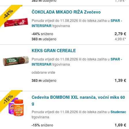
383 m
udaljeno
1,19 €
-44%
ČOKOLADA MIKADO RIŽA Zvečevo
Ponuda vrijedi do 11.08.2026 ili do isteka zaliha u
SPAR -
INTERSPAR
trgovinama
2,79 €
-44%
sniženo
383 m
udaljeno
4,99 €
KEKS GRAN CEREALE
Ponuda vrijedi do 11.08.2026 ili do isteka zaliha u
SPAR -
INTERSPAR
trgovinama
odabrane vrste
1,39 €
383 m
udaljeno
-15%
Cedevita BOMBONI XXL naranča, voćni miks 60
g
Ponuda vrijedi do 11.08.2026 ili do isteka zaliha u
Studenac
trgovinama
1,69 €
-15%
sniženo