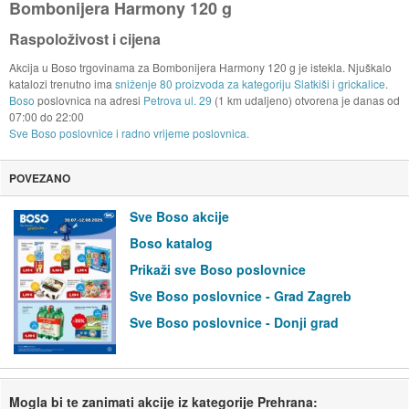
Bombonijera Harmony 120 g
Raspoloživost i cijena
Akcija u Boso trgovinama za Bombonijera Harmony 120 g je istekla. Njuškalo
katalozi trenutno ima
sniženje 80 proizvoda za kategoriju Slatkiši i grickalice
.
Boso
poslovnica na adresi
Petrova ul. 29
(1 km udaljeno) otvorena je danas od
07:00
do
22:00
Sve Boso poslovnice i radno vrijeme poslovnica.
POVEZANO
Sve Boso akcije
Boso katalog
Prikaži sve Boso poslovnice
Sve Boso poslovnice - Grad Zagreb
Sve Boso poslovnice - Donji grad
Mogla bi te zanimati akcije iz kategorije Prehrana: