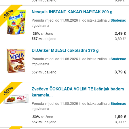
-36%
Nesquik INSTANT KAKAO NAPITAK 200 g
Ponuda vrijedi do 11.08.2026 ili do isteka zaliha u
Studenac
trgovinama
2,49 €
-36%
sniženo
557 m
udaljeno
3,89 €
Dr.Oetker MUESLI čokoladni 375 g
Ponuda vrijedi do 11.08.2026 ili do isteka zaliha u
Studenac
trgovinama
3,79 €
557 m
udaljeno
-50%
Zvečevo ČOKOLADA VOLIM TE lješnjak badem
karamela...
Ponuda vrijedi do 11.08.2026 ili do isteka zaliha u
Studenac
trgovinama
1,99 €
-50%
sniženo
557 m
udaljeno
3,99 €