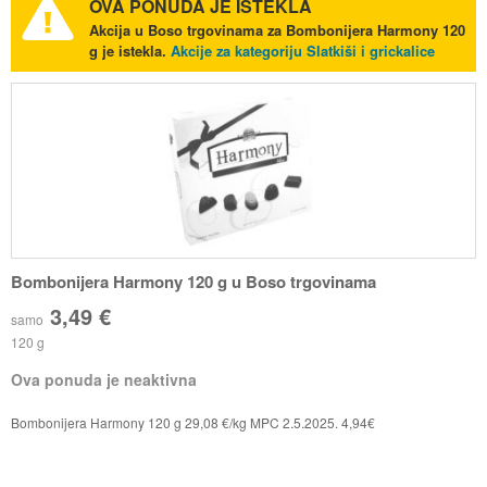
OVA PONUDA JE ISTEKLA
Akcija u Boso trgovinama za Bombonijera Harmony 120
g je istekla.
Akcije za kategoriju Slatkiši i grickalice
Bombonijera Harmony 120 g u Boso trgovinama
3,49 €
samo
120 g
Ova ponuda je neaktivna
Bombonijera Harmony 120 g 29,08 €/kg MPC 2.5.2025. 4,94€