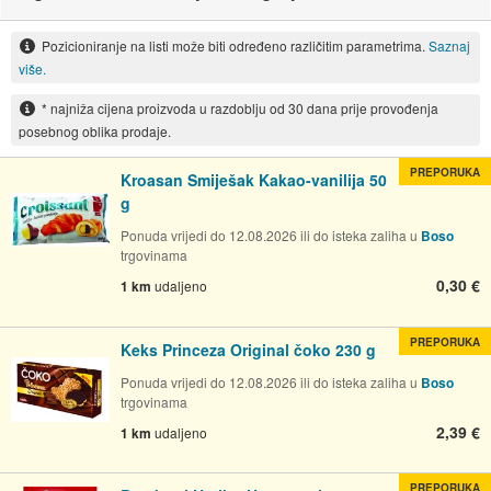
Pozicioniranje na listi može biti određeno različitim parametrima.
Saznaj
više.
* najniža cijena proizvoda u razdoblju od 30 dana prije provođenja
posebnog oblika prodaje.
PREPORUKA
Kroasan Smiješak Kakao-vanilija 50
g
Ponuda vrijedi do 12.08.2026 ili do isteka zaliha u
Boso
trgovinama
0,30 €
1 km
udaljeno
PREPORUKA
Keks Princeza Original čoko 230 g
Ponuda vrijedi do 12.08.2026 ili do isteka zaliha u
Boso
trgovinama
2,39 €
1 km
udaljeno
PREPORUKA