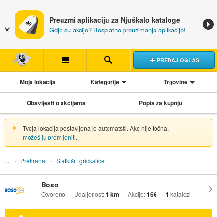
Preuzmi aplikaciju za Njuškalo kataloge
Gdje su akcije? Besplatno preuzimanje aplikacije!
PREDAJ OGLAS
Moja lokacija
Kategorije
Trgovine
Obavijesti o akcijama
Popis za kupnju
Tvoja lokacija postavljena je automatski. Ako nije točna,
možeš ju promijeniti
.
Prehrana
Slatkiši i grickalice
Boso
Otvoreno
Udaljenost:
1 km
Akcije:
166
1
katalozi