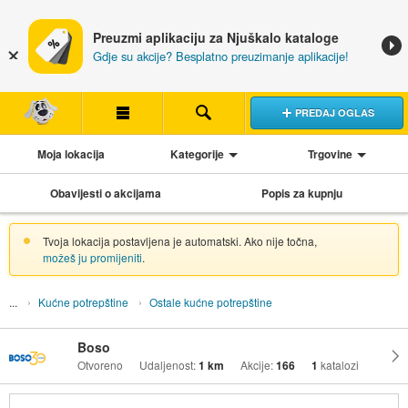
Preuzmi aplikaciju za Njuškalo kataloge
Gdje su akcije? Besplatno preuzimanje aplikacije!
PREDAJ OGLAS
Moja lokacija
Kategorije
Trgovine
Obavijesti o akcijama
Popis za kupnju
Tvoja lokacija postavljena je automatski. Ako nije točna,
možeš ju promijeniti
.
Kućne potrepštine
Ostale kućne potrepštine
Boso
Otvoreno
Udaljenost:
1 km
Akcije:
166
1
katalozi