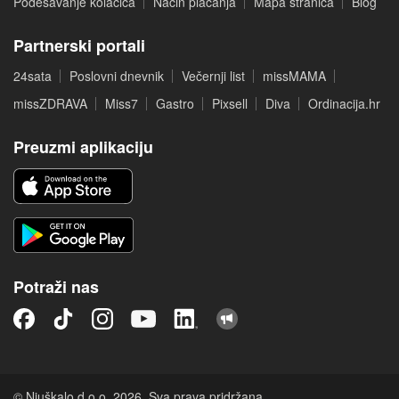
Podešavanje kolačića
Način plaćanja
Mapa stranica
Blog
Partnerski portali
24sata
Poslovni dnevnik
Večernji list
missMAMA
missZDRAVA
Miss7
Gastro
Pixsell
Diva
Ordinacija.hr
Preuzmi aplikaciju
Potraži nas
© Njuškalo d.o.o. 2026. Sva prava pridržana.