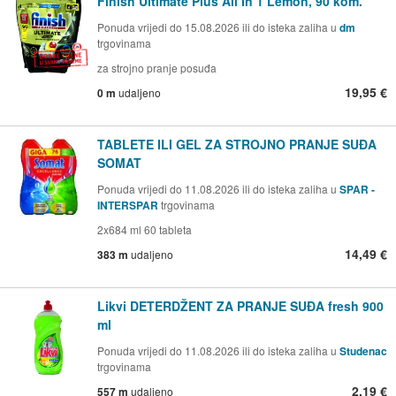
Finish Ultimate Plus All In 1 Lemon, 90 kom.
Ponuda vrijedi do 15.08.2026 ili do isteka zaliha u
dm
trgovinama
za strojno pranje posuđa
19,95 €
0 m
udaljeno
TABLETE ILI GEL ZA STROJNO PRANJE SUĐA
SOMAT
Ponuda vrijedi do 11.08.2026 ili do isteka zaliha u
SPAR -
INTERSPAR
trgovinama
2x684 ml 60 tableta
14,49 €
383 m
udaljeno
Likvi DETERDŽENT ZA PRANJE SUĐA fresh 900
ml
Ponuda vrijedi do 11.08.2026 ili do isteka zaliha u
Studenac
trgovinama
2,19 €
557 m
udaljeno