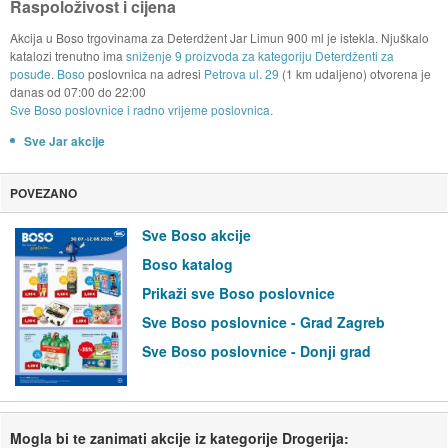
Raspoloživost i cijena
Akcija u Boso trgovinama za Deterdžent Jar Limun 900 ml je istekla. Njuškalo
katalozi trenutno ima
sniženje 9 proizvoda za kategoriju Deterdženti za
posuđe
.
Boso
poslovnica na adresi
Petrova ul. 29
(1 km udaljeno) otvorena je
danas od
07:00
do
22:00
Sve Boso poslovnice i radno vrijeme poslovnica.
Sve Jar akcije
POVEZANO
Sve Boso akcije
Boso katalog
Prikaži sve Boso poslovnice
Sve Boso poslovnice - Grad Zagreb
Sve Boso poslovnice - Donji grad
Mogla bi te zanimati akcije iz kategorije Drogerija: