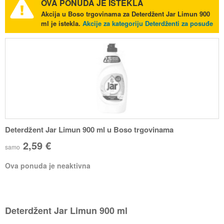
OVA PONUDA JE ISTEKLA
Akcija u Boso trgovinama za Deterdžent Jar Limun 900
ml je istekla.
Akcije za kategoriju Deterdženti za posuđe
Deterdžent Jar Limun 900 ml u Boso trgovinama
2,59 €
samo
Ova ponuda je neaktivna
Deterdžent Jar Limun 900 ml