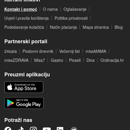
Kontakt i pomoć
O nama
Oglašavanje
Uvjeti i pravila korištenja
Politika privatnosti
Podešavanje kolačića
Način plaćanja
Mapa stranica
Blog
Partnerski portali
24sata
Poslovni dnevnik
Večernji list
missMAMA
missZDRAVA
Miss7
Gastro
Pixsell
Diva
Ordinacija.hr
Preuzmi aplikaciju
Potraži nas