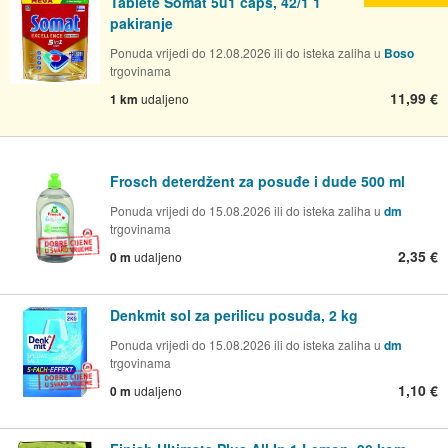
Tablete Somat 5u1 caps, 42/1 1
pakiranje
Ponuda vrijedi do 12.08.2026 ili do isteka zaliha u
Boso
trgovinama
11,99 €
1 km
udaljeno
Frosch deterdžent za posuđe i dude 500 ml
Ponuda vrijedi do 15.08.2026 ili do isteka zaliha u
dm
trgovinama
2,35 €
0 m
udaljeno
Denkmit sol za perilicu posuđa, 2 kg
Ponuda vrijedi do 15.08.2026 ili do isteka zaliha u
dm
trgovinama
1,10 €
0 m
udaljeno