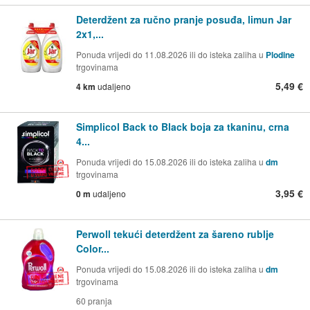
Deterdžent za ručno pranje posuđa, limun Jar
2x1,...
Ponuda vrijedi do 11.08.2026 ili do isteka zaliha u
Plodine
trgovinama
5,49 €
4 km
udaljeno
Simplicol Back to Black boja za tkaninu, crna
4...
Ponuda vrijedi do 15.08.2026 ili do isteka zaliha u
dm
trgovinama
3,95 €
0 m
udaljeno
Perwoll tekući deterdžent za šareno rublje
Color...
Ponuda vrijedi do 15.08.2026 ili do isteka zaliha u
dm
trgovinama
60 pranja