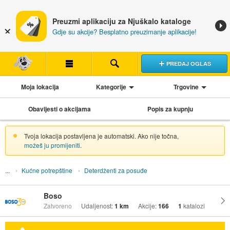
Preuzmi aplikaciju za Njuškalo kataloge
Gdje su akcije? Besplatno preuzimanje aplikacije!
PREDAJ OGLAS
Moja lokacija
Kategorije
Trgovine
Obavijesti o akcijama
Popis za kupnju
Tvoja lokacija postavljena je automatski. Ako nije točna,
možeš ju promijeniti
.
Kućne potrepštine
Deterdženti za posuđe
Boso
Zatvoreno
Udaljenost:
1 km
Akcije:
166
1
katalozi