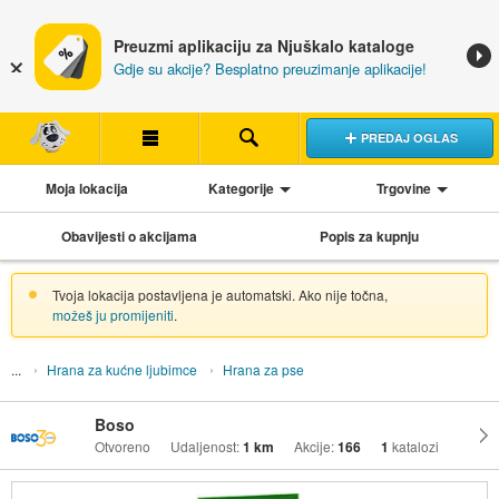
Preuzmi aplikaciju za Njuškalo kataloge
Gdje su akcije? Besplatno preuzimanje aplikacije!
PREDAJ OGLAS
Moja lokacija
Kategorije
Trgovine
Obavijesti o akcijama
Popis za kupnju
Tvoja lokacija postavljena je automatski. Ako nije točna,
možeš ju promijeniti
.
Hrana za kućne ljubimce
Hrana za pse
Boso
Otvoreno
Udaljenost:
1 km
Akcije:
166
1
katalozi