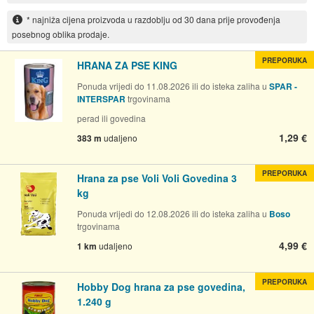
* najniža cijena proizvoda u razdoblju od 30 dana prije provođenja
posebnog oblika prodaje.
PREPORUKA
HRANA ZA PSE KING
Ponuda vrijedi do 11.08.2026 ili do isteka zaliha u
SPAR -
INTERSPAR
trgovinama
perad ili govedina
1,29 €
383 m
udaljeno
PREPORUKA
Hrana za pse Voli Voli Govedina 3
kg
Ponuda vrijedi do 12.08.2026 ili do isteka zaliha u
Boso
trgovinama
4,99 €
1 km
udaljeno
PREPORUKA
Hobby Dog hrana za pse govedina,
1.240 g