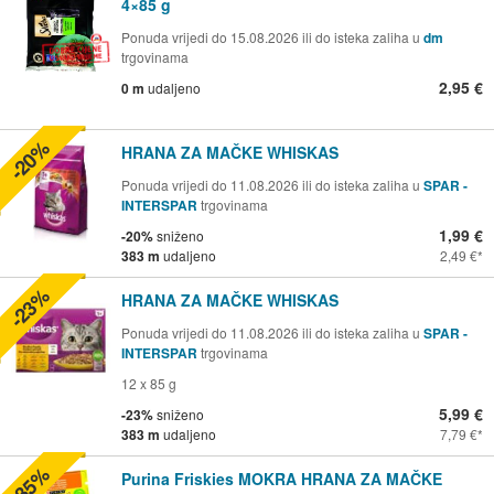
4×85 g
Ponuda vrijedi do 15.08.2026 ili do isteka zaliha u
dm
trgovinama
2,95 €
0 m
udaljeno
-20%
HRANA ZA MAČKE WHISKAS
Ponuda vrijedi do 11.08.2026 ili do isteka zaliha u
SPAR -
INTERSPAR
trgovinama
1,99 €
-20%
sniženo
383 m
udaljeno
2,49 €
-23%
HRANA ZA MAČKE WHISKAS
Ponuda vrijedi do 11.08.2026 ili do isteka zaliha u
SPAR -
INTERSPAR
trgovinama
12 x 85 g
5,99 €
-23%
sniženo
383 m
udaljeno
7,79 €
-35%
Purina Friskies MOKRA HRANA ZA MAČKE