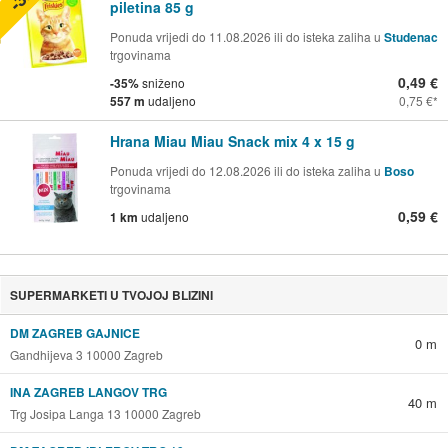
piletina 85 g
Ponuda vrijedi do 11.08.2026 ili do isteka zaliha u
Studenac
trgovinama
0,49 €
-35%
sniženo
557 m
udaljeno
0,75 €
Hrana Miau Miau Snack mix 4 x 15 g
Ponuda vrijedi do 12.08.2026 ili do isteka zaliha u
Boso
trgovinama
0,59 €
1 km
udaljeno
SUPERMARKETI U TVOJOJ BLIZINI
DM ZAGREB GAJNICE
0 m
Gandhijeva 3 10000 Zagreb
INA ZAGREB LANGOV TRG
40 m
Trg Josipa Langa 13 10000 Zagreb