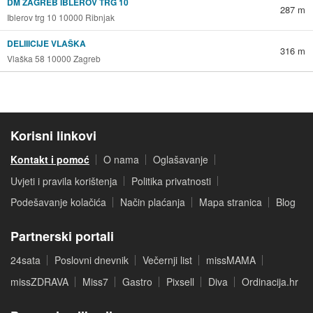
DM ZAGREB IBLEROV TRG 10
287 m
Iblerov trg 10 10000 Ribnjak
DELIIICIJE VLAŠKA
316 m
Vlaška 58 10000 Zagreb
Korisni linkovi
Kontakt i pomoć
O nama
Oglašavanje
Uvjeti i pravila korištenja
Politika privatnosti
Podešavanje kolačića
Način plaćanja
Mapa stranica
Blog
Partnerski portali
24sata
Poslovni dnevnik
Večernji list
missMAMA
missZDRAVA
Miss7
Gastro
Pixsell
Diva
Ordinacija.hr