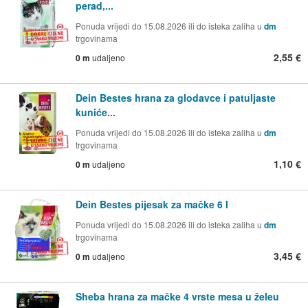
perad,...
Ponuda vrijedi do 15.08.2026 ili do isteka zaliha u
dm
trgovinama
2,55 €
0 m
udaljeno
Dein Bestes hrana za glodavce i patuljaste
kuniće...
Ponuda vrijedi do 15.08.2026 ili do isteka zaliha u
dm
trgovinama
1,10 €
0 m
udaljeno
Dein Bestes pijesak za mačke 6 l
Ponuda vrijedi do 15.08.2026 ili do isteka zaliha u
dm
trgovinama
3,45 €
0 m
udaljeno
Sheba hrana za mačke 4 vrste mesa u želeu