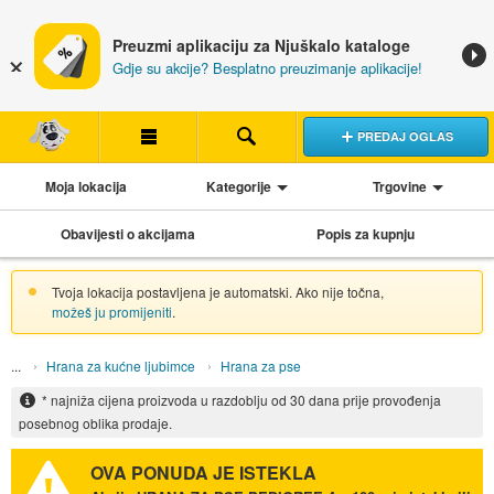
Preuzmi aplikaciju za Njuškalo kataloge
Gdje su akcije? Besplatno preuzimanje aplikacije!
PREDAJ OGLAS
Moja lokacija
Kategorije
Trgovine
Obavijesti o akcijama
Popis za kupnju
Tvoja lokacija postavljena je automatski. Ako nije točna,
možeš ju promijeniti
.
Hrana za kućne ljubimce
Hrana za pse
* najniža cijena proizvoda u razdoblju od 30 dana prije provođenja
posebnog oblika prodaje.
OVA PONUDA JE ISTEKLA