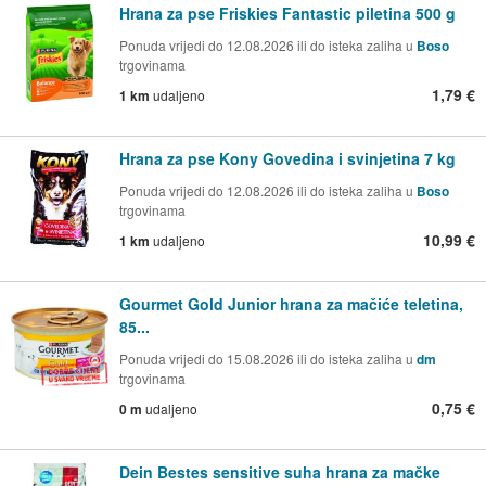
Hrana za pse Friskies Fantastic piletina 500 g
Ponuda vrijedi do 12.08.2026 ili do isteka zaliha u
Boso
trgovinama
1,79 €
1 km
udaljeno
Hrana za pse Kony Govedina i svinjetina 7 kg
Ponuda vrijedi do 12.08.2026 ili do isteka zaliha u
Boso
trgovinama
10,99 €
1 km
udaljeno
Gourmet Gold Junior hrana za mačiće teletina,
85...
Ponuda vrijedi do 15.08.2026 ili do isteka zaliha u
dm
trgovinama
0,75 €
0 m
udaljeno
Dein Bestes sensitive suha hrana za mačke