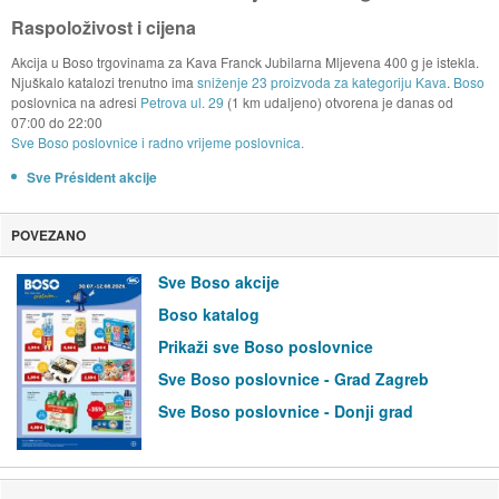
Raspoloživost i cijena
Akcija u Boso trgovinama za Kava Franck Jubilarna Mljevena 400 g je istekla.
Njuškalo katalozi trenutno ima
sniženje 23 proizvoda za kategoriju Kava
.
Boso
poslovnica na adresi
Petrova ul. 29
(1 km udaljeno) otvorena je danas od
07:00
do
22:00
Sve Boso poslovnice i radno vrijeme poslovnica.
Sve Président akcije
POVEZANO
Sve Boso akcije
Boso katalog
Prikaži sve Boso poslovnice
Sve Boso poslovnice - Grad Zagreb
Sve Boso poslovnice - Donji grad