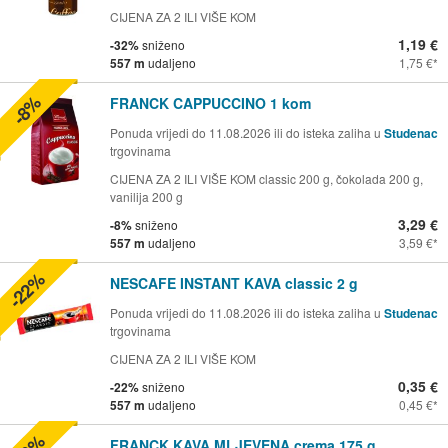
CIJENA ZA 2 ILI VIŠE KOM
1,19 €
-32%
sniženo
557 m
udaljeno
1,75 €
-8%
FRANCK CAPPUCCINO 1 kom
Ponuda vrijedi do 11.08.2026 ili do isteka zaliha u
Studenac
trgovinama
CIJENA ZA 2 ILI VIŠE KOM classic 200 g, čokolada 200 g,
vanilija 200 g
3,29 €
-8%
sniženo
557 m
udaljeno
3,59 €
-22%
NESCAFE INSTANT KAVA classic 2 g
Ponuda vrijedi do 11.08.2026 ili do isteka zaliha u
Studenac
trgovinama
CIJENA ZA 2 ILI VIŠE KOM
0,35 €
-22%
sniženo
557 m
udaljeno
0,45 €
FRANCK KAVA MLJEVENA crema 175 g