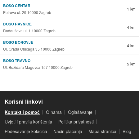
BOSO CENTAR
1 km
Petrova ul. 29 10000 Zagreb
BOSO RAVNICE
4 km
Radauševa ul. 1 10000 Zagreb
BOSO BOROVJE
4 km
Ul. Grada Chicaga 35 10000 Zagreb
BOSO TRAVNO
5 km
Ul. Božidara Magovca 157 10000 Zagreb
Korisni linkovi
Kontakt i pomoć
O nama
Oglašavanje
Uvjeti i pravila korištenja
Politika privatnosti
Podešavanje kolačića
Način plaćanja
Mapa stranica
Blog