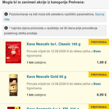
Mogla bi te zanimati akcije iz kategorije Prehrana:
Pozicioniranje na listi može biti određeno različitim parametrima.
Saznaj
više.
* najniža cijena proizvoda u razdoblju od 30 dana prije provođenja
posebnog oblika prodaje.
PREPORUKA
Kava Nescafe 3u1, Classic 165 g
Ponuda vrijedi do 12.08.2026 ili do isteka zaliha u
Boso
trgovinama
1,99 €
1 km
udaljeno
PREPORUKA
Kava Nescafe Gold 95 g
Ponuda vrijedi do 12.08.2026 ili do isteka zaliha u
Boso
trgovinama
6,99 €
1 km
udaljeno
PREPORUKA
Kava Anamaria 3 u 1, XXL 216 g