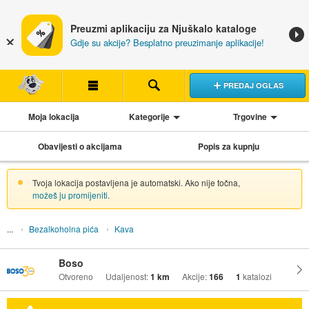
Preuzmi aplikaciju za Njuškalo kataloge
Gdje su akcije? Besplatno preuzimanje aplikacije!
PREDAJ OGLAS
Moja lokacija
Kategorije
Trgovine
Obavijesti o akcijama
Popis za kupnju
Tvoja lokacija postavljena je automatski. Ako nije točna,
možeš ju promijeniti
.
Bezalkoholna pića
Kava
Boso
Otvoreno
Udaljenost:
1 km
Akcije:
166
1
katalozi