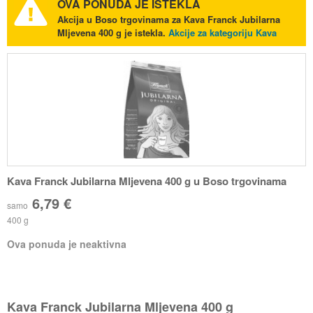
OVA PONUDA JE ISTEKLA
Akcija u Boso trgovinama za Kava Franck Jubilarna
Mljevena 400 g je istekla.
Akcije za kategoriju Kava
Kava Franck Jubilarna Mljevena 400 g u Boso trgovinama
6,79 €
samo
400 g
Ova ponuda je neaktivna
Kava Franck Jubilarna Mljevena 400 g