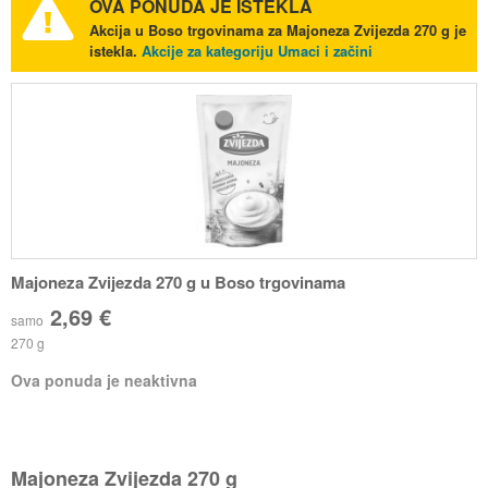
OVA PONUDA JE ISTEKLA
Akcija u Boso trgovinama za Majoneza Zvijezda 270 g je
istekla.
Akcije za kategoriju Umaci i začini
Majoneza Zvijezda 270 g u Boso trgovinama
2,69 €
samo
270 g
Ova ponuda je neaktivna
Majoneza Zvijezda 270 g