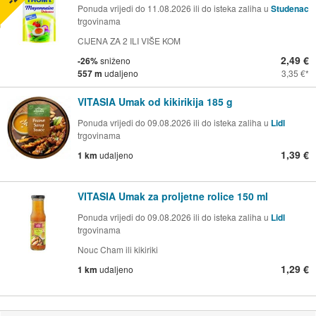
Ponuda vrijedi do 11.08.2026 ili do isteka zaliha u
Studenac
trgovinama
CIJENA ZA 2 ILI VIŠE KOM
2,49 €
-26%
sniženo
557 m
udaljeno
3,35 €
VITASIA Umak od kikirikija 185 g
Ponuda vrijedi do 09.08.2026 ili do isteka zaliha u
Lidl
trgovinama
1,39 €
1 km
udaljeno
VITASIA Umak za proljetne rolice 150 ml
Ponuda vrijedi do 09.08.2026 ili do isteka zaliha u
Lidl
trgovinama
Nouc Cham ili kikiriki
1,29 €
1 km
udaljeno