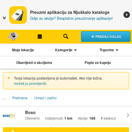
Preuzmi aplikaciju za Njuškalo kataloge
Gdje su akcije? Besplatno preuzimanje aplikacije!
PREDAJ OGLAS
Moja lokacija
Kategorije
Trgovine
Obavijesti o akcijama
Popis za kupnju
Tvoja lokacija postavljena je automatski. Ako nije točna,
možeš ju promijeniti
.
Prehrana
Umaci i začini
Boso
Otvoreno
Udaljenost:
1 km
Akcije:
166
1
katalozi