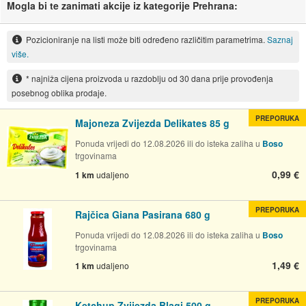
Mogla bi te zanimati akcije iz kategorije Prehrana:
Pozicioniranje na listi može biti određeno različitim parametrima.
Saznaj
više.
* najniža cijena proizvoda u razdoblju od 30 dana prije provođenja
posebnog oblika prodaje.
PREPORUKA
Majoneza Zvijezda Delikates 85 g
Ponuda vrijedi do 12.08.2026 ili do isteka zaliha u
Boso
trgovinama
0,99 €
1 km
udaljeno
PREPORUKA
Rajčica Giana Pasirana 680 g
Ponuda vrijedi do 12.08.2026 ili do isteka zaliha u
Boso
trgovinama
1,49 €
1 km
udaljeno
PREPORUKA
Ketchup Zvijezda Blagi 500 g