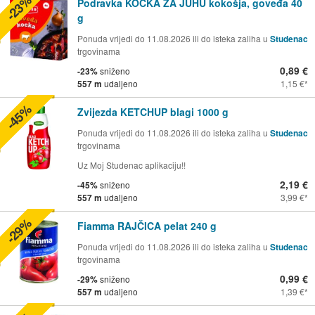
-23%
Podravka KOCKA ZA JUHU kokošja, goveđa 40
g
Ponuda vrijedi do 11.08.2026 ili do isteka zaliha u
Studenac
trgovinama
0,89 €
-23%
sniženo
557 m
udaljeno
1,15 €
-45%
Zvijezda KETCHUP blagi 1000 g
Ponuda vrijedi do 11.08.2026 ili do isteka zaliha u
Studenac
trgovinama
Uz Moj Studenac aplikaciju!!
2,19 €
-45%
sniženo
557 m
udaljeno
3,99 €
-29%
Fiamma RAJČICA pelat 240 g
Ponuda vrijedi do 11.08.2026 ili do isteka zaliha u
Studenac
trgovinama
0,99 €
-29%
sniženo
557 m
udaljeno
1,39 €