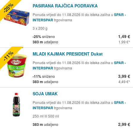
-25%
PASIRANA RAJČICA PODRAVKA
Ponuda vrijedi do 11.08.2026 ili do isteka zaliha u
SPAR -
INTERSPAR
trgovinama
3 x 200 g
1,49 €
-25%
sniženo
383 m
udaljeno
1,99 €
-11%
MLADI KAJMAK PRESIDENT Dukat
Ponuda vrijedi do 11.08.2026 ili do isteka zaliha u
SPAR -
INTERSPAR
trgovinama
3,99 €
-11%
sniženo
383 m
udaljeno
4,49 €
SOJA UMAK
Ponuda vrijedi do 11.08.2026 ili do isteka zaliha u
SPAR -
INTERSPAR
trgovinama
250 ml ili 500 ml
2,99 €
383 m
udaljeno