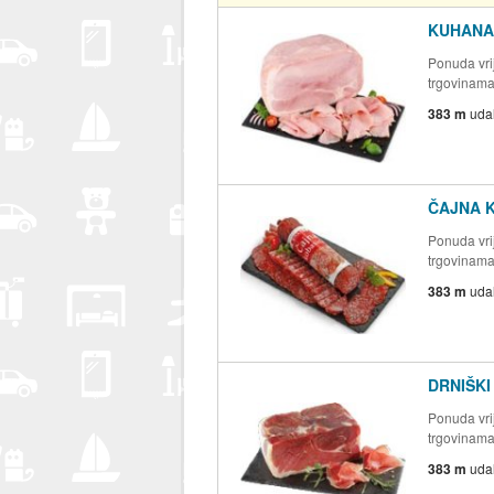
KUHANA
Ponuda vrij
trgovinam
383 m
uda
ČAJNA 
Ponuda vrij
trgovinam
383 m
uda
DRNIŠKI 
Ponuda vrij
trgovinam
383 m
uda