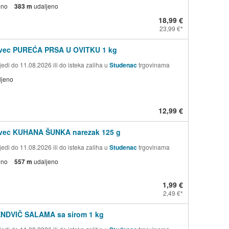
eno
383 m
udaljeno
18,99 €
23,99 €
ovec PUREĆA PRSA U OVITKU 1 kg
edi do 11.08.2026 ili do isteka zaliha u
Studenac
trgovinama
ljeno
12,99 €
ovec KUHANA ŠUNKA narezak 125 g
edi do 11.08.2026 ili do isteka zaliha u
Studenac
trgovinama
eno
557 m
udaljeno
1,99 €
2,49 €
ENDVIČ SALAMA sa sirom 1 kg