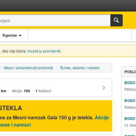
Trgovine
. Ako nije točna,
možeš ju promijeniti
.
Meso i suhomesnati proizvodi
Šunke, salame i naresci
POSLO
BOSO
Petrov
 km
Akcije:
166
1
katalozi
BOSO
ISTEKLA
Radauš
a za Mesni narezak Gala 150 g je istekla.
Akcije
BOSO
lame i naresci
Ul. Gr