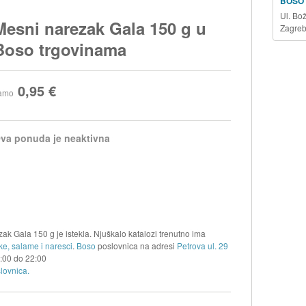
BOSO
Ul. Bo
Mesni narezak Gala 150 g u
Zagre
Boso trgovinama
0,95 €
amo
va ponuda je neaktivna
k Gala 150 g je istekla. Njuškalo katalozi trenutno ima
ke, salame i naresci
.
Boso
poslovnica na adresi
Petrova ul. 29
:00
do
22:00
lovnica.