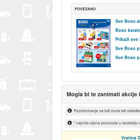
POVEZANO
Sve Boso a
Boso katal
Prikaži sve
Sve Boso p
Sve Boso po
Mogla bi te zanimati akcije 
Pozicioniranje na listi može biti određ
* najniža cijena proizvoda u razdoblju
Vratina 