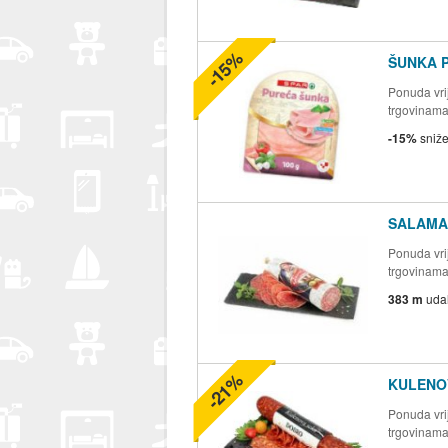
-15%
ŠUNKA 
Ponuda vrij
trgovinam
-15%
sniž
SALAMA 
Ponuda vrij
trgovinam
383 m
uda
-21%
KULENO
Ponuda vrij
trgovinam