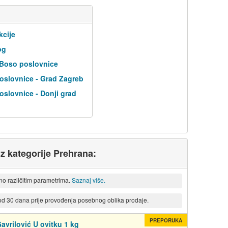
kcije
og
 Boso poslovnice
oslovnice - Grad Zagreb
slovnice - Donji grad
iz kategorije Prehrana:
eno različitim parametrima.
Saznaj više.
 od 30 dana prije provođenja posebnog oblika prodaje.
PREPORUKA
Gavrilović U ovitku 1 kg