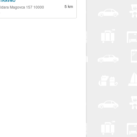
 TRAVNO
5 km
židara Magovca 157 10000
b