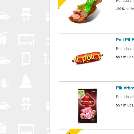
Ponuda vrij
-20%
sniž
Poli PI
Ponuda vrij
557 m
uda
Pik Vrb
Ponuda vrij
557 m
uda