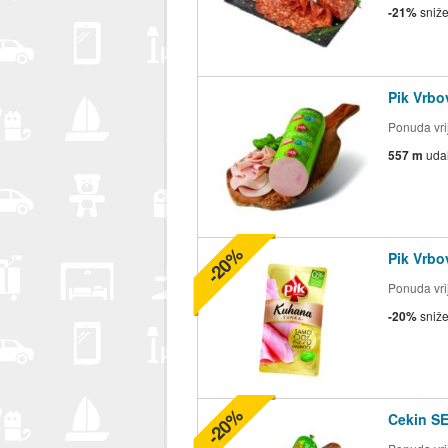
-21%
sniž
Pik Vrb
Ponuda vrij
557 m
uda
-20%
Pik Vrb
Ponuda vrij
-20%
sniž
-20%
Cekin S