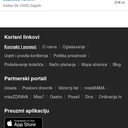
316 m
Vlaška 58 10000 Zagreb
Korisni linkovi
Kontakt i pomoć
O nama
Oglašavanje
Uvjeti i pravila korištenja
Politika privatnosti
Podešavanje kolačića
Način plaćanja
Mapa stranica
Blog
Partnerski portali
24sata
Poslovni dnevnik
Večernji list
missMAMA
missZDRAVA
Miss7
Gastro
Pixsell
Diva
Ordinacija.hr
Preuzmi aplikaciju