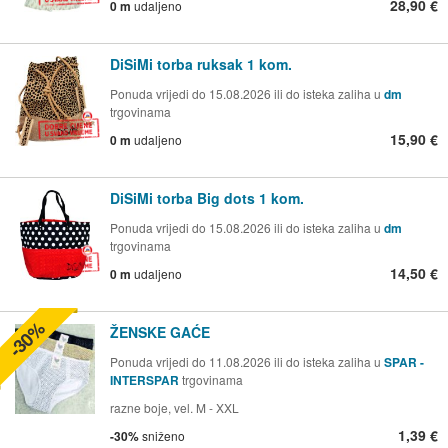
28,90 €
0 m
udaljeno
DiSiMi torba ruksak 1 kom.
Ponuda vrijedi do 15.08.2026 ili do isteka zaliha u
dm
trgovinama
15,90 €
0 m
udaljeno
DiSiMi torba Big dots 1 kom.
Ponuda vrijedi do 15.08.2026 ili do isteka zaliha u
dm
trgovinama
14,50 €
0 m
udaljeno
-30%
ŽENSKE GAĆE
Ponuda vrijedi do 11.08.2026 ili do isteka zaliha u
SPAR -
INTERSPAR
trgovinama
razne boje, vel. M - XXL
1,39 €
-30%
sniženo