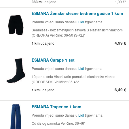
383 m
udaljeno
1,99 €
ESMARA Ženske stezne bedrene gaćice 1 kom
Ponuda vrijedi samo danas u
Lidl
trgovinama
Seamless - bez smetajućih šavova S elastanskim vlaknom
(CREORA) Veličine: 36-50 (S-XL)*
4,99 €
1 km
udaljeno
ESMARA Čarape 1 set
Ponuda vrijedi samo danas u
Lidl
trgovinama
10 pari u setu Visoki udio pamuka i elastansko vlakno
(CREORATM) Veličine: 35-46*
6,49 €
1 km
udaljeno
ESMARA Traperice 1 kom
Ponuda vrijedi samo danas u
Lidl
trgovinama
Od čistog pamuka Veličine: 36-46*