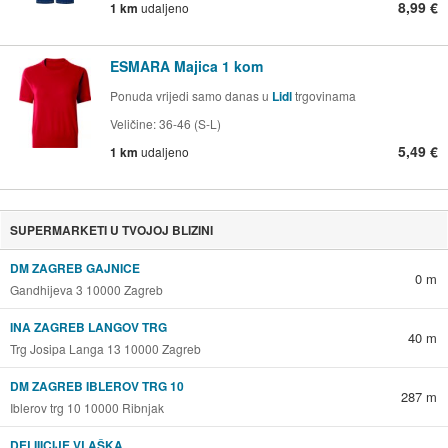
8,99 €
1 km
udaljeno
ESMARA Majica 1 kom
Ponuda vrijedi samo danas u
Lidl
trgovinama
Veličine: 36-46 (S-L)
5,49 €
1 km
udaljeno
SUPERMARKETI U TVOJOJ BLIZINI
DM ZAGREB GAJNICE
0 m
Gandhijeva 3 10000 Zagreb
INA ZAGREB LANGOV TRG
40 m
Trg Josipa Langa 13 10000 Zagreb
DM ZAGREB IBLEROV TRG 10
287 m
Iblerov trg 10 10000 Ribnjak
DELIIICIJE VLAŠKA