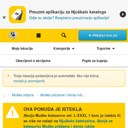
Preuzmi aplikaciju za Njuškalo kataloge
Gdje su akcije? Besplatno preuzimanje aplikacije!
PREDAJ OGLAS
Moja lokacija
Kategorije
Trgovine
Obavijesti o akcijama
Popis za kupnju
Tvoja lokacija postavljena je automatski. Ako nije točna,
možeš ju promijeniti
.
Muška odjeća
Muške pidžame i donje rublje
OVA PONUDA JE ISTEKLA
Akcija
Muške bokserice vel. L-XXXL 1 kom
je istekla ili
se više ne nalazi na
Njuškalo katalozima
.
Akcije za
kategoriju Muške pidžame i donje rublje