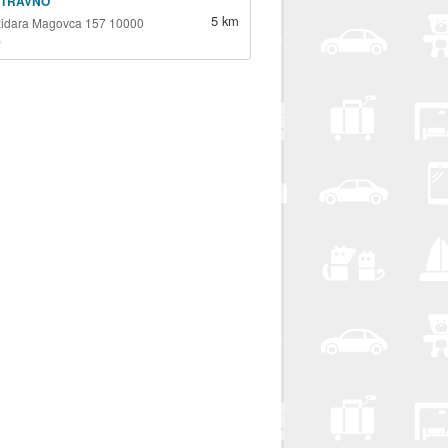
 TRAVNO
5 km
židara Magovca 157 10000
b