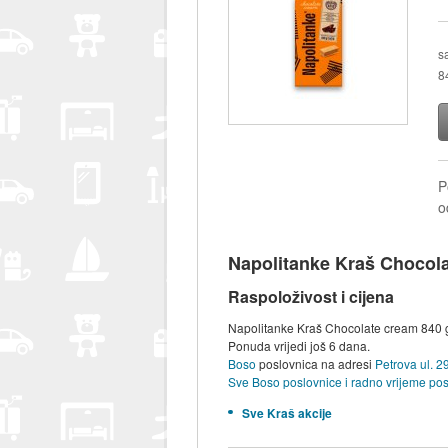
s
8
P
o
Napolitanke Kraš Chocola
Raspoloživost i cijena
Napolitanke Kraš Chocolate cream 840 g
Ponuda vrijedi još 6 dana.
Boso
poslovnica na adresi
Petrova ul. 2
Sve Boso poslovnice i radno vrijeme pos
Sve Kraš akcije