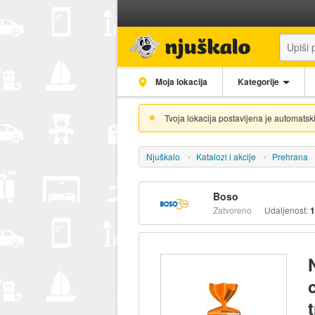
Moja lokacija
Kategorije
Tvoja lokacija postavljena je automatski
Njuškalo
Katalozi i akcije
Prehrana
Boso
Zatvoreno
Udaljenost:
1