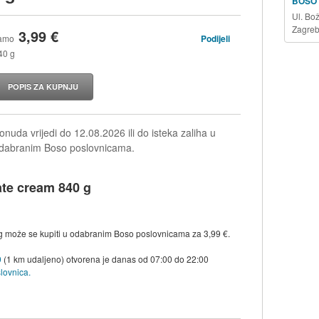
BOSO
Ul. Bo
Zagre
3,99 €
Podijeli
amo
40 g
POPIS ZA KUPNJU
onuda vrijedi do
12.08.2026
ili do isteka zaliha u
dabranim Boso poslovnicama.
te cream 840 g
 može se kupiti u odabranim Boso poslovnicama za 3,99 €.
9
(1 km udaljeno) otvorena je danas od
07:00
do
22:00
lovnica.