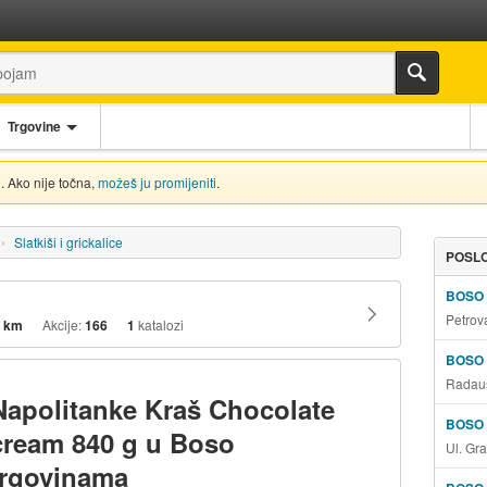
Trgovine
. Ako nije točna,
možeš ju promijeniti
.
Slatkiši i grickalice
POSLO
BOSO
Petrov
 km
Akcije:
166
1
katalozi
BOSO
Radauš
Napolitanke Kraš Chocolate
BOSO
cream 840 g u Boso
Ul. Gr
trgovinama