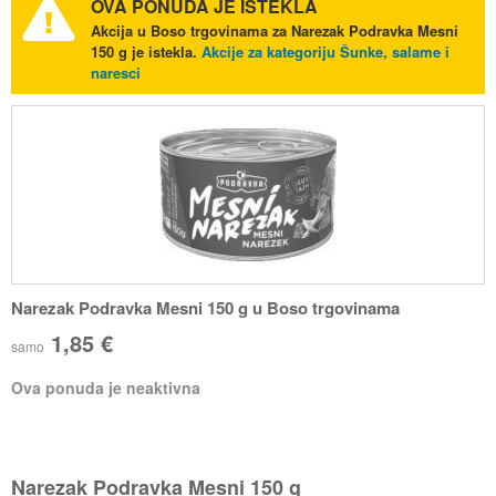
OVA PONUDA JE ISTEKLA
Akcija u Boso trgovinama za Narezak Podravka Mesni
150 g je istekla.
Akcije za kategoriju Šunke, salame i
naresci
Narezak Podravka Mesni 150 g u Boso trgovinama
1,85 €
samo
Ova ponuda je neaktivna
Narezak Podravka Mesni 150 g