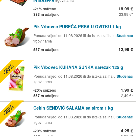
INTERSPAR
trgovinama
18,99 €
-21%
sniženo
383 m
udaljeno
23,99 €
Pik Vrbovec PUREĆA PRSA U OVITKU 1 kg
Ponuda vrijedi do 11.08.2026 ili do isteka zaliha u
Studenac
trgovinama
12,99 €
557 m
udaljeno
-20%
Pik Vrbovec KUHANA ŠUNKA narezak 125 g
Ponuda vrijedi do 11.08.2026 ili do isteka zaliha u
Studenac
trgovinama
1,99 €
-20%
sniženo
557 m
udaljeno
2,49 €
-20%
Cekin SENDVIČ SALAMA sa sirom 1 kg
Ponuda vrijedi do 11.08.2026 ili do isteka zaliha u
Studenac
trgovinama
4,25 €
-20%
sniženo