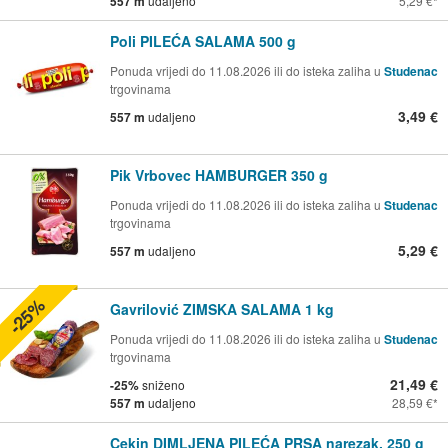
557 m
udaljeno
5,29 €
Poli PILEĆA SALAMA 500 g
Ponuda vrijedi do 11.08.2026 ili do isteka zaliha u
Studenac
trgovinama
3,49 €
557 m
udaljeno
Pik Vrbovec HAMBURGER 350 g
Ponuda vrijedi do 11.08.2026 ili do isteka zaliha u
Studenac
trgovinama
5,29 €
557 m
udaljeno
-25%
Gavrilović ZIMSKA SALAMA 1 kg
Ponuda vrijedi do 11.08.2026 ili do isteka zaliha u
Studenac
trgovinama
21,49 €
-25%
sniženo
557 m
udaljeno
28,59 €
Cekin DIMLJENA PILEĆA PRSA narezak, 250 g