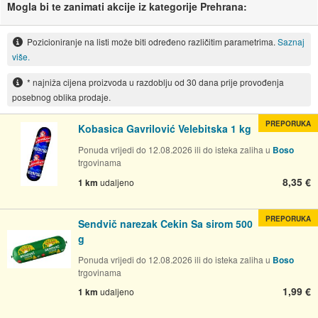
Mogla bi te zanimati akcije iz kategorije Prehrana:
Pozicioniranje na listi može biti određeno različitim parametrima.
Saznaj
više.
* najniža cijena proizvoda u razdoblju od 30 dana prije provođenja
posebnog oblika prodaje.
PREPORUKA
Kobasica Gavrilović Velebitska 1 kg
Ponuda vrijedi do 12.08.2026 ili do isteka zaliha u
Boso
trgovinama
8,35 €
1 km
udaljeno
PREPORUKA
Sendvič narezak Cekin Sa sirom 500
g
Ponuda vrijedi do 12.08.2026 ili do isteka zaliha u
Boso
trgovinama
1,99 €
1 km
udaljeno