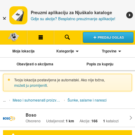
Preuzmi aplikaciju za Njuškalo kataloge
Gdje su akcije? Besplatno preuzimanje aplikacije!
PREDAJ OGLAS
Moja lokacija
Kategorije
Trgovine
Obavijesti o akcijama
Popis za kupnju
Tvoja lokacija postavljena je automatski. Ako nije točna,
možeš ju promijeniti
.
Meso i suhomesnati proizvodi
Šunke, salame i naresci
Boso
Otvoreno
Udaljenost:
1 km
Akcije:
166
1
katalozi