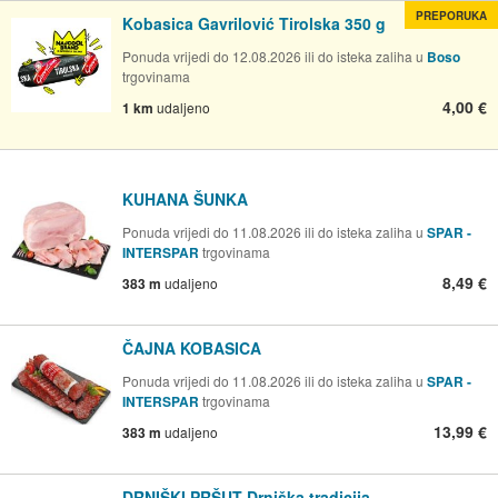
PREPORUKA
Kobasica Gavrilović Tirolska 350 g
Ponuda vrijedi do 12.08.2026 ili do isteka zaliha u
Boso
trgovinama
4,00 €
1 km
udaljeno
KUHANA ŠUNKA
Ponuda vrijedi do 11.08.2026 ili do isteka zaliha u
SPAR -
INTERSPAR
trgovinama
8,49 €
383 m
udaljeno
ČAJNA KOBASICA
Ponuda vrijedi do 11.08.2026 ili do isteka zaliha u
SPAR -
INTERSPAR
trgovinama
13,99 €
383 m
udaljeno
DRNIŠKI PRŠUT Drniška tradicija