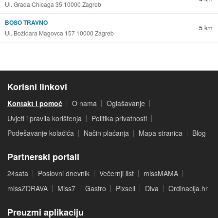
Ul. Grada Chicaga 35 10000 Zagreb
BOSO TRAVNO
5 km
Ul. Božidara Magovca 157 10000 Zagreb
Korisni linkovi
Kontakt i pomoć
O nama
Oglašavanje
Uvjeti i pravila korištenja
Politika privatnosti
Podešavanje kolačića
Način plaćanja
Mapa stranica
Blog
Partnerski portali
24sata
Poslovni dnevnik
Večernji list
missMAMA
missZDRAVA
Miss7
Gastro
Pixsell
Diva
Ordinacija.hr
Preuzmi aplikaciju