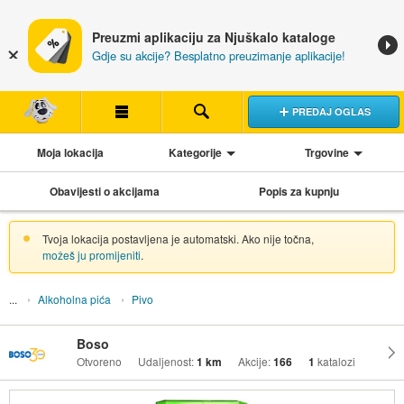
Preuzmi aplikaciju za Njuškalo kataloge
Gdje su akcije? Besplatno preuzimanje aplikacije!
PREDAJ OGLAS
Moja lokacija
Kategorije
Trgovine
Obavijesti o akcijama
Popis za kupnju
Tvoja lokacija postavljena je automatski. Ako nije točna,
možeš ju promijeniti
.
Alkoholna pića
Pivo
Boso
Otvoreno
Udaljenost:
1 km
Akcije:
166
1
katalozi