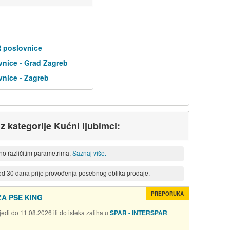
R poslovnice
nice - Grad Zagreb
nice - Zagreb
iz kategorije Kućni ljubimci:
eno različitim parametrima.
Saznaj više.
 od 30 dana prije provođenja posebnog oblika prodaje.
PREPORUKA
A PSE KING
edi do 11.08.2026 ili do isteka zaliha u
SPAR - INTERSPAR
a