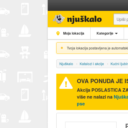
Moja lokacija
Kategorije
Tvoja lokacija postavljena je automatski
Njuškalo
Katalozi i akcije
Kućni ljubi
OVA PONUDA JE 
Akcija
POSLASTICA ZA 
više ne nalazi na
Njuška
pse