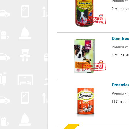
Ponuda vrij
0 m
udalje
Dein Bes
Ponuda vrij
0 m
udalje
Dreamie
Ponuda vrij
557 m
uda