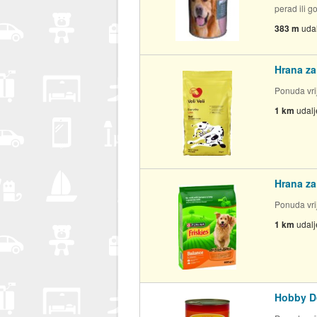
perad ili g
383 m
uda
Hrana za
Ponuda vrij
1 km
udal
Hrana za
Ponuda vrij
1 km
udal
Hobby Do