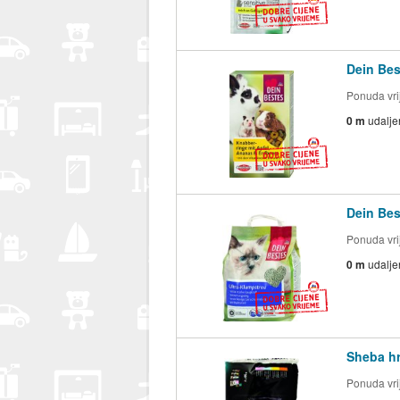
Dein Bes
Ponuda vrij
0 m
udalje
Dein Bes
Ponuda vrij
0 m
udalje
Sheba hr
Ponuda vrij