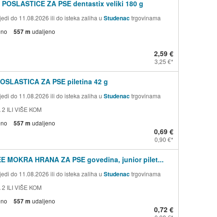
 POSLASTICE ZA PSE dentastix veliki 180 g
edi do 11.08.2026 ili do isteka zaliha u
Studenac
trgovinama
eno
557 m
udaljeno
2,59 €
3,25 €
OSLASTICA ZA PSE piletina 42 g
edi do 11.08.2026 ili do isteka zaliha u
Studenac
trgovinama
 2 ILI VIŠE KOM
eno
557 m
udaljeno
0,69 €
0,90 €
E MOKRA HRANA ZA PSE govedina, junior pilet...
edi do 11.08.2026 ili do isteka zaliha u
Studenac
trgovinama
 2 ILI VIŠE KOM
eno
557 m
udaljeno
0,72 €