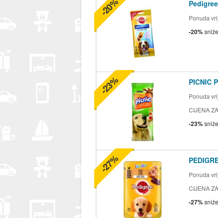
-20%
Pedigree
Ponuda vrij
-20%
sniž
-23%
PICNIC P
Ponuda vrij
CIJENA ZA
-23%
sniž
-27%
PEDIGRE
Ponuda vrij
CIJENA ZA
-27%
sniž