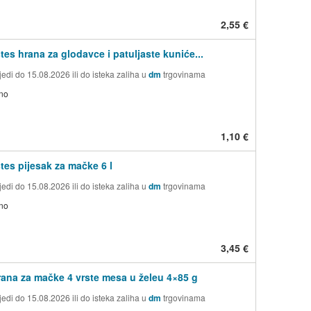
2,55 €
tes hrana za glodavce i patuljaste kuniće...
edi do 15.08.2026 ili do isteka zaliha u
dm
trgovinama
no
1,10 €
tes pijesak za mačke 6 l
edi do 15.08.2026 ili do isteka zaliha u
dm
trgovinama
no
3,45 €
ana za mačke 4 vrste mesa u želeu 4×85 g
edi do 15.08.2026 ili do isteka zaliha u
dm
trgovinama