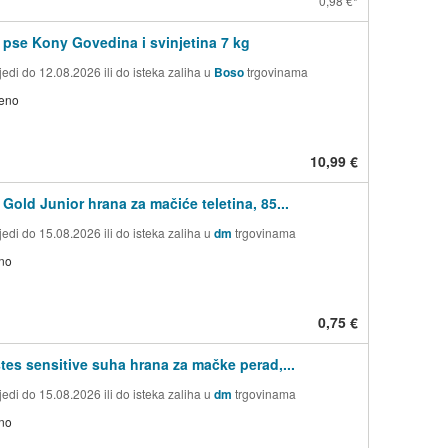
0,98 €
 pse Kony Govedina i svinjetina 7 kg
edi do 12.08.2026 ili do isteka zaliha u
Boso
trgovinama
jeno
10,99 €
Gold Junior hrana za mačiće teletina, 85...
edi do 15.08.2026 ili do isteka zaliha u
dm
trgovinama
no
0,75 €
tes sensitive suha hrana za mačke perad,...
edi do 15.08.2026 ili do isteka zaliha u
dm
trgovinama
no