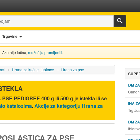
Trgovine
. Ako nije točna,
možeš ju promijeniti
.
mci
Hrana za kućne ljubimce
Hrana za pse
SUPER
DM Z
ISTEKLA
Gandhi
PSE PEDIGREE 400 g ili 500 g
je istekla ili se
INA Z
lo katalozima
.
Akcije za kategoriju Hrana za
Trg Jo
DM ZA
Iblero
POSLASTICA ZA PSE