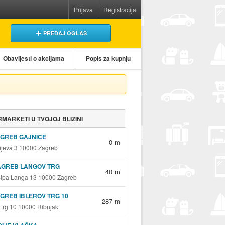
Prijava
Registracija
PREDAJ OGLAS
Obavijesti o akcijama
Popis za kupnju
MARKETI U TVOJOJ BLIZINI
AGREB GAJNICE
0 m
jeva 3 10000 Zagreb
AGREB LANGOV TRG
40 m
sipa Langa 13 10000 Zagreb
GREB IBLEROV TRG 10
287 m
v trg 10 10000 Ribnjak