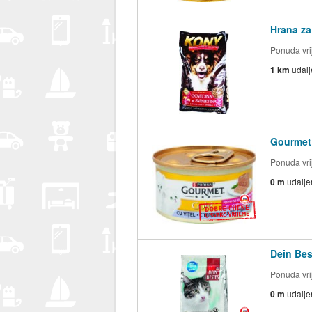
Hrana za
Ponuda vrij
1 km
udal
Gourmet 
Ponuda vrij
0 m
udalje
Dein Bes
Ponuda vrij
0 m
udalje