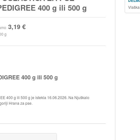
DELII
PEDIGREE 400 g ili 500 g
Vlaška
3,19 €
amo
00 g
GREE 400 g ili 500 g
400 g ili 500 g je istekla 16.06.2026. Na Njuškalo
goriji Hrana za pse.