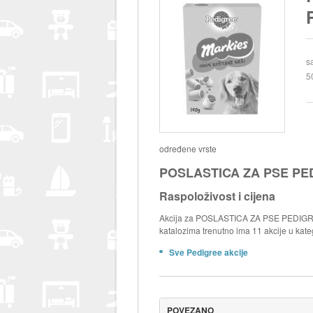
s
5
određene vrste
POSLASTICA ZA PSE PEDI
Raspoloživost i cijena
Akcija za POSLASTICA ZA PSE PEDIGREE 
katalozima trenutno ima 11 akcije u kate
Sve Pedigree akcije
POVEZANO