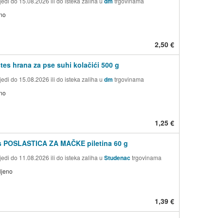
edi do 15.08.2026 ili do isteka zaliha u
dm
trgovinama
no
2,50 €
tes hrana za pse suhi kolačići 500 g
edi do 15.08.2026 ili do isteka zaliha u
dm
trgovinama
no
1,25 €
s POSLASTICA ZA MAČKE piletina 60 g
edi do 11.08.2026 ili do isteka zaliha u
Studenac
trgovinama
ljeno
1,39 €