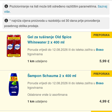
Pozicioniranje na listi može biti određeno različitim parametrima.
Saznaj
više.
* najniža cijena proizvoda u razdoblju od 30 dana prije provođenja
posebnog oblika prodaje.
PREPORUKA
Gel za tuširanje Old Spice
Whitewater 2 x 400 ml
Ponuda vrijedi do 12.08.2026 ili do isteka zaliha u
Boso
trgovinama
5,99 €
1 km
udaljeno
PREPORUKA
Šampon Schauma 2 x 400 ml
Ponuda vrijedi do 12.08.2026 ili do isteka zaliha u
Boso
trgovinama
Odabrane vrste iz asortimana
4,99 €
1 km
udaljeno