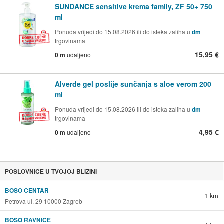
SUNDANCE sensitive krema family, ZF 50+ 750
ml
Ponuda vrijedi do 15.08.2026 ili do isteka zaliha u
dm
trgovinama
15,95 €
0 m
udaljeno
Alverde gel poslije sunčanja s aloe verom 200
ml
Ponuda vrijedi do 15.08.2026 ili do isteka zaliha u
dm
trgovinama
4,95 €
0 m
udaljeno
POSLOVNICE U TVOJOJ BLIZINI
BOSO CENTAR
1 km
Petrova ul. 29 10000 Zagreb
BOSO RAVNICE