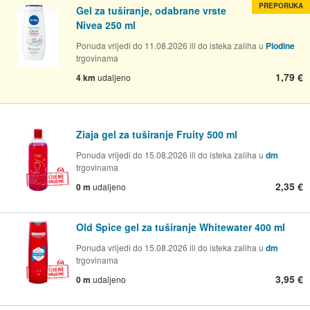
PREPORUKA
Gel za tuširanje, odabrane vrste
Nivea 250 ml
Ponuda vrijedi do 11.08.2026 ili do isteka zaliha u
Plodine
trgovinama
1,79 €
4 km
udaljeno
Ziaja gel za tuširanje Fruity 500 ml
Ponuda vrijedi do 15.08.2026 ili do isteka zaliha u
dm
trgovinama
2,35 €
0 m
udaljeno
Old Spice gel za tuširanje Whitewater 400 ml
Ponuda vrijedi do 15.08.2026 ili do isteka zaliha u
dm
trgovinama
3,95 €
0 m
udaljeno