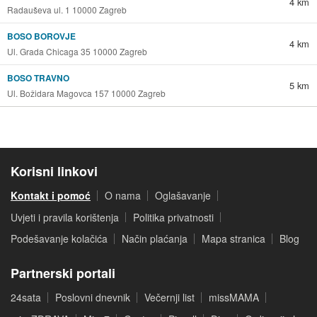
4 km
Radauševa ul. 1 10000 Zagreb
BOSO BOROVJE
4 km
Ul. Grada Chicaga 35 10000 Zagreb
BOSO TRAVNO
5 km
Ul. Božidara Magovca 157 10000 Zagreb
Korisni linkovi
Kontakt i pomoć
O nama
Oglašavanje
Uvjeti i pravila korištenja
Politika privatnosti
Podešavanje kolačića
Način plaćanja
Mapa stranica
Blog
Partnerski portali
24sata
Poslovni dnevnik
Večernji list
missMAMA