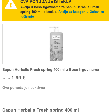
OVA PONUDA JE ISTEKLA
Akcija u Boso trgovinama za Sapun Herbalis Fresh
spring 400 ml je istekla.
Akcije za kategoriju Gelovi za
tuširanje
Sapun Herbalis Fresh spring 400 ml u Boso trgovinama
1,99 €
samo
Ova ponuda je neaktivna
Sapun Herbalis Fresh spring 400 ml