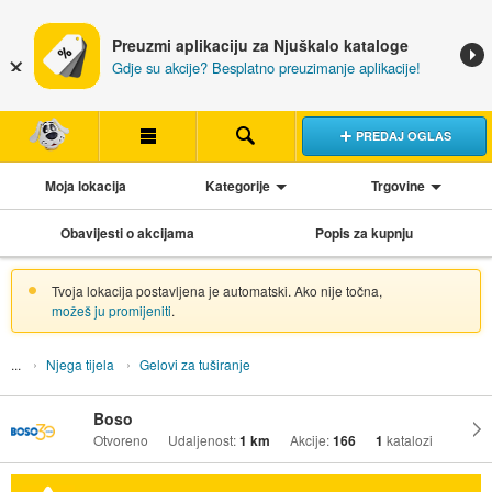
Preuzmi aplikaciju za Njuškalo kataloge
Gdje su akcije? Besplatno preuzimanje aplikacije!
PREDAJ OGLAS
Moja lokacija
Kategorije
Trgovine
Obavijesti o akcijama
Popis za kupnju
Tvoja lokacija postavljena je automatski. Ako nije točna,
možeš ju promijeniti
.
Njega tijela
Gelovi za tuširanje
Boso
Otvoreno
Udaljenost:
1 km
Akcije:
166
1
katalozi