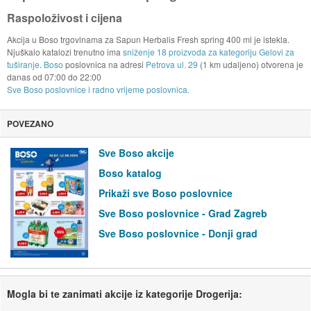
Raspoloživost i cijena
Akcija u Boso trgovinama za Sapun Herbalis Fresh spring 400 ml je istekla.
Njuškalo katalozi trenutno ima
sniženje 18 proizvoda za kategoriju Gelovi za
tuširanje
.
Boso
poslovnica na adresi
Petrova ul. 29
(1 km udaljeno) otvorena je
danas od
07:00
do
22:00
Sve Boso poslovnice i radno vrijeme poslovnica.
POVEZANO
Sve Boso akcije
Boso katalog
Prikaži sve Boso poslovnice
Sve Boso poslovnice - Grad Zagreb
Sve Boso poslovnice - Donji grad
Mogla bi te zanimati akcije iz kategorije Drogerija: