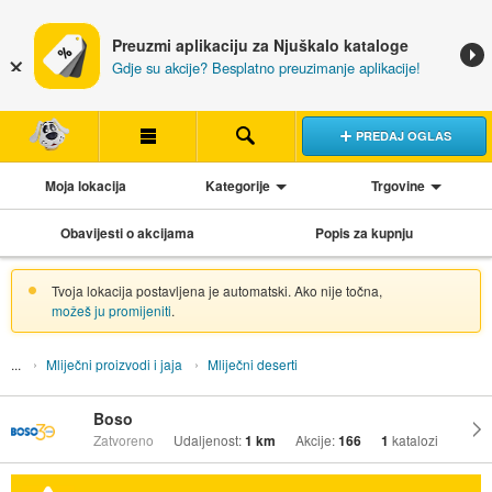
Preuzmi aplikaciju za Njuškalo kataloge
Gdje su akcije? Besplatno preuzimanje aplikacije!
PREDAJ OGLAS
Moja lokacija
Kategorije
Trgovine
Obavijesti o akcijama
Popis za kupnju
Tvoja lokacija postavljena je automatski. Ako nije točna,
možeš ju promijeniti
.
Mliječni proizvodi i jaja
Mliječni deserti
Boso
Zatvoreno
Udaljenost:
1 km
Akcije:
166
1
katalozi