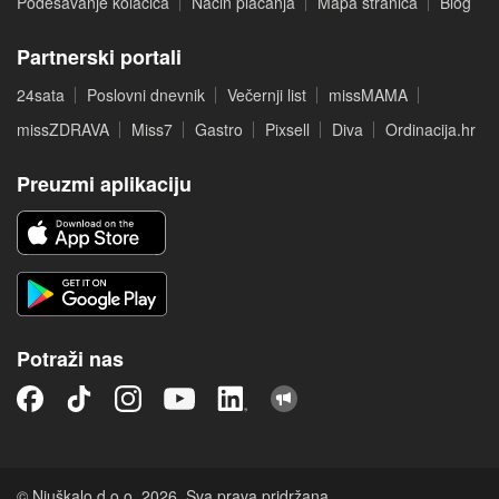
Podešavanje kolačića
Način plaćanja
Mapa stranica
Blog
Partnerski portali
24sata
Poslovni dnevnik
Večernji list
missMAMA
missZDRAVA
Miss7
Gastro
Pixsell
Diva
Ordinacija.hr
Preuzmi aplikaciju
Potraži nas
© Njuškalo d.o.o. 2026. Sva prava pridržana.