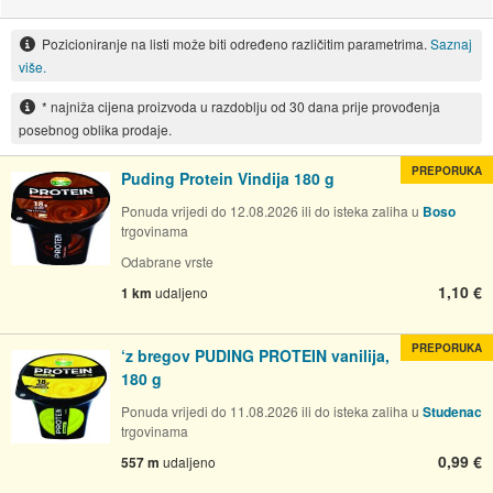
Pozicioniranje na listi može biti određeno različitim parametrima.
Saznaj
više.
* najniža cijena proizvoda u razdoblju od 30 dana prije provođenja
posebnog oblika prodaje.
PREPORUKA
Puding Protein Vindija 180 g
Ponuda vrijedi do 12.08.2026 ili do isteka zaliha u
Boso
trgovinama
Odabrane vrste
1,10 €
1 km
udaljeno
PREPORUKA
‘z bregov PUDING PROTEIN vanilija,
180 g
Ponuda vrijedi do 11.08.2026 ili do isteka zaliha u
Studenac
trgovinama
0,99 €
557 m
udaljeno