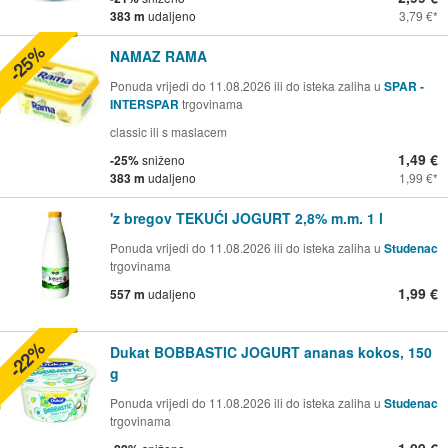
383 m
udaljeno
3,79 €
-25%
NAMAZ RAMA
Ponuda vrijedi do 11.08.2026 ili do isteka zaliha u
SPAR -
INTERSPAR
trgovinama
classic ili s maslacem
1,49 €
-25%
sniženo
383 m
udaljeno
1,99 €
'z bregov TEKUĆI JOGURT 2,8% m.m. 1 l
Ponuda vrijedi do 11.08.2026 ili do isteka zaliha u
Studenac
trgovinama
1,99 €
557 m
udaljeno
-22%
Dukat BOBBASTIC JOGURT ananas kokos, 150
g
Ponuda vrijedi do 11.08.2026 ili do isteka zaliha u
Studenac
trgovinama
1,09 €