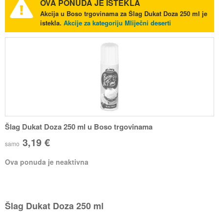
OVA PONUDA JE ISTEKLA
Akcija u Boso trgovinama za Šlag Dukat Doza 250 ml je
istekla.
Akcije za kategoriju Mliječni deserti
Šlag Dukat Doza 250 ml u Boso trgovinama
3,19 €
samo
Ova ponuda je neaktivna
Šlag Dukat Doza 250 ml