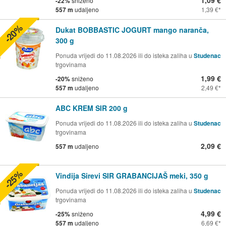
-22%
sniženo
557 m
udaljeno
1,39 €
-20%
Dukat BOBBASTIC JOGURT mango naranča,
300 g
Ponuda vrijedi do 11.08.2026 ili do isteka zaliha u
Studenac
trgovinama
1,99 €
-20%
sniženo
557 m
udaljeno
2,49 €
ABC KREM SIR 200 g
Ponuda vrijedi do 11.08.2026 ili do isteka zaliha u
Studenac
trgovinama
2,09 €
557 m
udaljeno
-25%
Vindija Sirevi SIR GRABANCIJAŠ meki, 350 g
Ponuda vrijedi do 11.08.2026 ili do isteka zaliha u
Studenac
trgovinama
4,99 €
-25%
sniženo
557 m
udaljeno
6,69 €