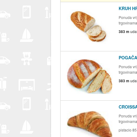
KRUH H
Ponuda vrij
trgovinam
383 m
uda
POGAČA
Ponuda vrij
trgovinam
383 m
uda
CROISS
Ponuda vrij
trgovinam
pistacio 85 