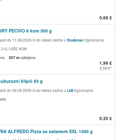
0,69 €
RY PECIVO 6 kom 300 g
edi do 11.08.2026 ili do isteka zaliha u
Studenac
trgovinama
 2 ILI VIŠE KOM
eno
557 m
udaljeno
1,99 €
2,59 €
ukuruzni klipić 83 g
edi do 09.08.2026 ili do isteka zaliha u
Lidl
trgovinama
jeno
0,35 €
IA ALFREDO Pizza sa salamom XXL 1400 g