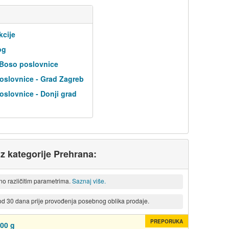
kcije
og
 Boso poslovnice
oslovnice - Grad Zagreb
slovnice - Donji grad
iz kategorije Prehrana:
eno različitim parametrima.
Saznaj više.
 od 30 dana prije provođenja posebnog oblika prodaje.
PREPORUKA
00 g