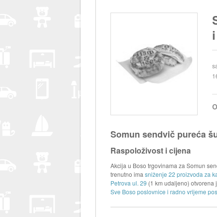
s
1
O
Somun sendvič pureća šun
Raspoloživost i cijena
Akcija u Boso trgovinama za Somun sendvi
trenutno ima
sniženje 22 proizvoda za ka
Petrova ul. 29
(1 km udaljeno) otvorena
Sve Boso poslovnice i radno vrijeme pos