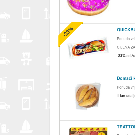
-23%
QUICKBU
Ponuda vrij
CIJENA ZA
-23%
sniž
Domaći k
Ponuda vrij
1 km
udal
TRATTOR