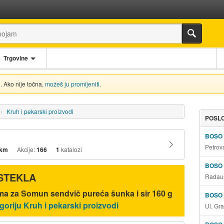
Trgovine
. Ako nije točna,
možeš ju promijeniti
.
Kruh i pekarski proizvodi
POSLO
BOSO
Petrov
 km
Akcije:
166
1
katalozi
BOSO
ISTEKLA
Radauš
ma za Somun sendvič pureća šunka i sir 160 g
BOSO
goriju Kruh i pekarski proizvodi
Ul. Gr