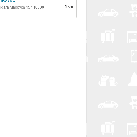
 TRAVNO
5 km
židara Magovca 157 10000
b