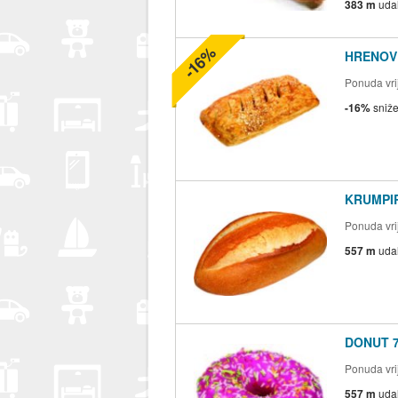
383 m
uda
-16%
HRENOVK
Ponuda vrij
-16%
sniž
KRUMPIR
Ponuda vrij
557 m
uda
DONUT 7
Ponuda vrij
557 m
uda