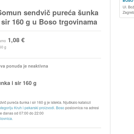
BOSO
Ul. Bo
Somun sendvič pureća šunka
Zagre
i sir 160 g u Boso trgovinama
1,08 €
amo
60 g
va ponuda je neaktivna
ka i sir 160 g
č pureća šunka i sir 160 g je istekla. Njuškalo katalozi
tegoriju Kruh i pekarski proizvodi
.
Boso
poslovnica na adresi
 je danas od
07:00
do
22:00
lovnica.