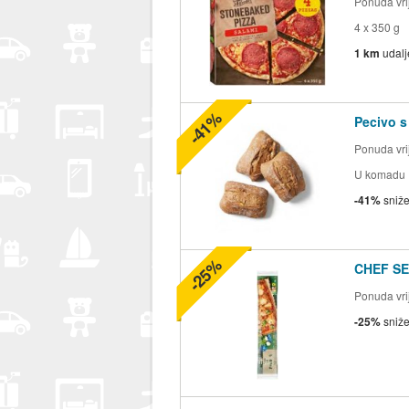
Ponuda vrij
4 x 350 g
1 km
udal
-41%
Pecivo s
Ponuda vrij
U komadu
-41%
sniž
-25%
CHEF SEL
Ponuda vrij
-25%
sniž