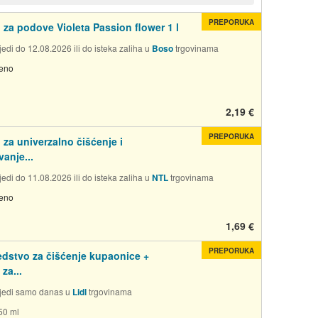
PREPORUKA
 za podove Violeta Passion flower 1 l
edi do 12.08.2026 ili do isteka zaliha u
Boso
trgovinama
jeno
2,19 €
PREPORUKA
 za univerzalno čišćenje i
anje...
edi do 11.08.2026 ili do isteka zaliha u
NTL
trgovinama
jeno
1,69 €
PREPORUKA
dstvo za čišćenje kupaonice +
za...
jedi samo danas u
Lidl
trgovinama
50 ml