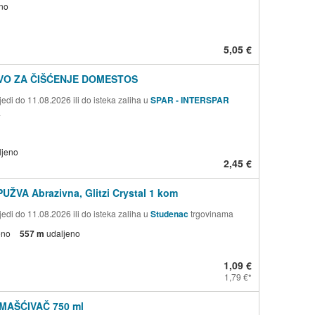
no
5,05 €
VO ZA ČIŠĆENJE DOMESTOS
edi do 11.08.2026 ili do isteka zaliha u
SPAR - INTERSPAR
a
ljeno
2,45 €
PUŽVA Abrazivna, Glitzi Crystal 1 kom
edi do 11.08.2026 ili do isteka zaliha u
Studenac
trgovinama
eno
557 m
udaljeno
1,09 €
1,79 €
MAŠĆIVAČ 750 ml