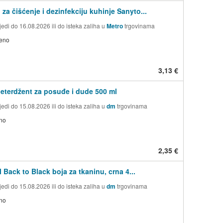
 za čišćenje i dezinfekciju kuhinje Sanyto...
edi do 16.08.2026 ili do isteka zaliha u
Metro
trgovinama
jeno
3,13 €
eterdžent za posuđe i dude 500 ml
edi do 15.08.2026 ili do isteka zaliha u
dm
trgovinama
no
2,35 €
 Back to Black boja za tkaninu, crna 4...
edi do 15.08.2026 ili do isteka zaliha u
dm
trgovinama
no