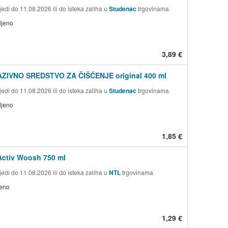
edi do 11.08.2026 ili do isteka zaliha u
Studenac
trgovinama
ljeno
3,89 €
AZIVNO SREDSTVO ZA ČIŠĆENJE original 400 ml
edi do 11.08.2026 ili do isteka zaliha u
Studenac
trgovinama
ljeno
1,85 €
Activ Woosh 750 ml
edi do 11.08.2026 ili do isteka zaliha u
NTL
trgovinama
jeno
1,29 €