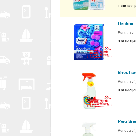
1 km
udal
Denkmit 
Ponuda vrij
0 m
udalje
Shout sr
Ponuda vrij
0 m
udalje
Pero Sre
Ponuda vrij