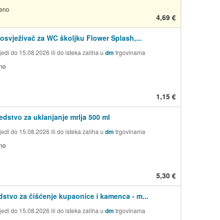
jeno
4,69 €
osvježivač za WC školjku Flower Splash,...
edi do 15.08.2026 ili do isteka zaliha u
dm
trgovinama
no
1,15 €
edstvo za uklanjanje mrlja 500 ml
edi do 15.08.2026 ili do isteka zaliha u
dm
trgovinama
no
5,30 €
dstvo za čišćenje kupaonice i kamenca - m...
edi do 15.08.2026 ili do isteka zaliha u
dm
trgovinama