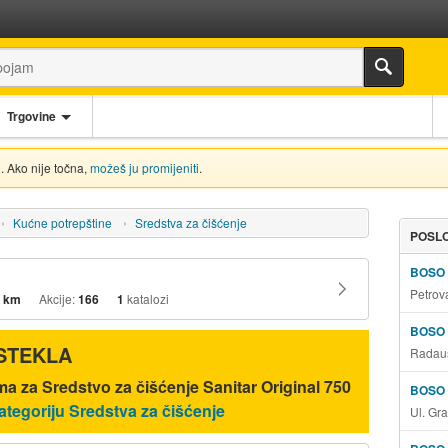
Trgovine
. Ako nije točna,
možeš ju promijeniti
.
Kućne potrepštine
Sredstva za čišćenje
POSLO
BOSO
Petrov
 km
Akcije:
166
1
katalozi
BOSO
ISTEKLA
Radauš
a za Sredstvo za čišćenje Sanitar Original 750
BOSO
ategoriju Sredstva za čišćenje
Ul. Gr