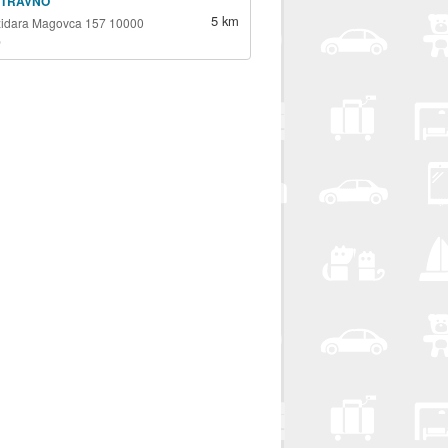
 TRAVNO
5 km
židara Magovca 157 10000
b