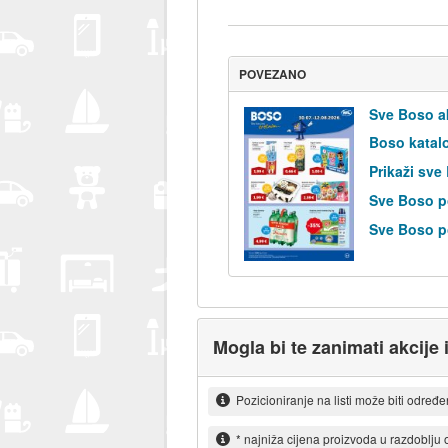
POVEZANO
Sve Boso a
Boso katal
Prikaži sve
Sve Boso p
Sve Boso po
Mogla bi te zanimati akcije 
Pozicioniranje na listi može biti određ
* najniža cijena proizvoda u razdoblju