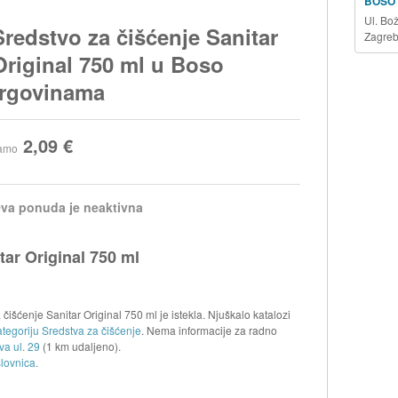
BOSO
Ul. Bo
Sredstvo za čišćenje Sanitar
Zagre
Original 750 ml u Boso
trgovinama
2,09 €
amo
va ponuda je neaktivna
tar Original 750 ml
išćenje Sanitar Original 750 ml je istekla. Njuškalo katalozi
tegoriju Sredstva za čišćenje
. Nema informacije za radno
va ul. 29
(1 km udaljeno).
lovnica.