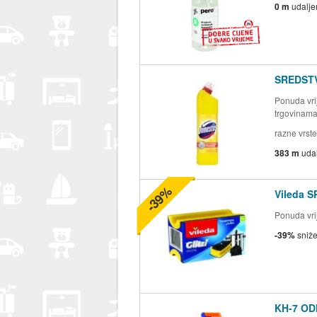
0 m
udalje
SREDST
Ponuda vrij
trgovinam
razne vrste
383 m
uda
-39%
Vileda S
Ponuda vrij
-39%
sniž
KH-7 OD