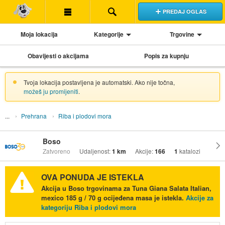
PREDAJ OGLAS
Moja lokacija
Kategorije
Trgovine
Obavijesti o akcijama
Popis za kupnju
Tvoja lokacija postavljena je automatski. Ako nije točna,
možeš ju promijeniti
.
Prehrana
Riba i plodovi mora
Boso
Zatvoreno
Udaljenost:
1 km
Akcije:
166
1
katalozi
OVA PONUDA JE ISTEKLA
Akcija u Boso trgovinama za Tuna Giana Salata Italian,
mexico 185 g / 70 g ocijeđena masa je istekla.
Akcije za
kategoriju Riba i plodovi mora