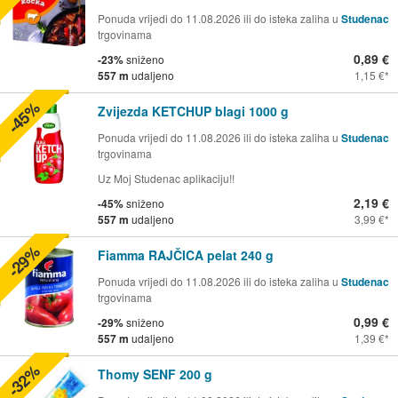
Ponuda vrijedi do 11.08.2026 ili do isteka zaliha u
Studenac
trgovinama
0,89 €
-23%
sniženo
557 m
udaljeno
1,15 €
-45%
Zvijezda KETCHUP blagi 1000 g
Ponuda vrijedi do 11.08.2026 ili do isteka zaliha u
Studenac
trgovinama
Uz Moj Studenac aplikaciju!!
2,19 €
-45%
sniženo
557 m
udaljeno
3,99 €
-29%
Fiamma RAJČICA pelat 240 g
Ponuda vrijedi do 11.08.2026 ili do isteka zaliha u
Studenac
trgovinama
0,99 €
-29%
sniženo
557 m
udaljeno
1,39 €
-32%
Thomy SENF 200 g