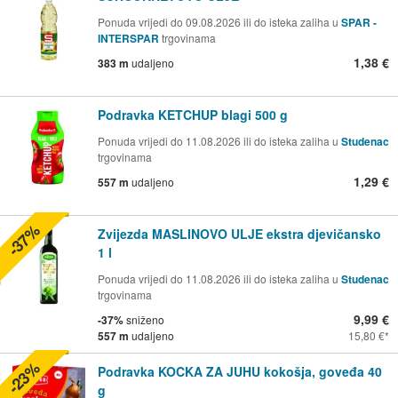
Ponuda vrijedi do 09.08.2026 ili do isteka zaliha u
SPAR -
INTERSPAR
trgovinama
1,38 €
383 m
udaljeno
Podravka KETCHUP blagi 500 g
Ponuda vrijedi do 11.08.2026 ili do isteka zaliha u
Studenac
trgovinama
1,29 €
557 m
udaljeno
-37%
Zvijezda MASLINOVO ULJE ekstra djevičansko
1 l
Ponuda vrijedi do 11.08.2026 ili do isteka zaliha u
Studenac
trgovinama
9,99 €
-37%
sniženo
557 m
udaljeno
15,80 €
-23%
Podravka KOCKA ZA JUHU kokošja, goveđa 40
g