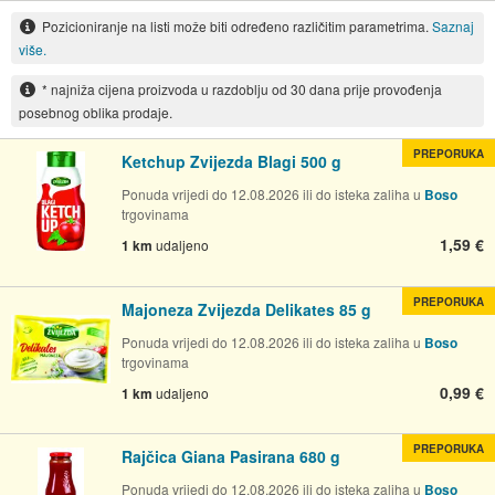
Pozicioniranje na listi može biti određeno različitim parametrima.
Saznaj
više.
* najniža cijena proizvoda u razdoblju od 30 dana prije provođenja
posebnog oblika prodaje.
PREPORUKA
Ketchup Zvijezda Blagi 500 g
Ponuda vrijedi do 12.08.2026 ili do isteka zaliha u
Boso
trgovinama
1,59 €
1 km
udaljeno
PREPORUKA
Majoneza Zvijezda Delikates 85 g
Ponuda vrijedi do 12.08.2026 ili do isteka zaliha u
Boso
trgovinama
0,99 €
1 km
udaljeno
PREPORUKA
Rajčica Giana Pasirana 680 g
Ponuda vrijedi do 12.08.2026 ili do isteka zaliha u
Boso