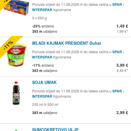
Ponuda vrijedi do 11.08.2026 ili do isteka zaliha u
SPAR -
INTERSPAR
trgovinama
3 x 200 g
1,49 €
-25%
sniženo
383 m
udaljeno
1,99 €
-11%
MLADI KAJMAK PRESIDENT Dukat
Ponuda vrijedi do 11.08.2026 ili do isteka zaliha u
SPAR -
INTERSPAR
trgovinama
3,99 €
-11%
sniženo
383 m
udaljeno
4,49 €
SOJA UMAK
Ponuda vrijedi do 11.08.2026 ili do isteka zaliha u
SPAR -
INTERSPAR
trgovinama
250 ml ili 500 ml
2,99 €
383 m
udaljeno
SUNCOKRETOVO ULJE