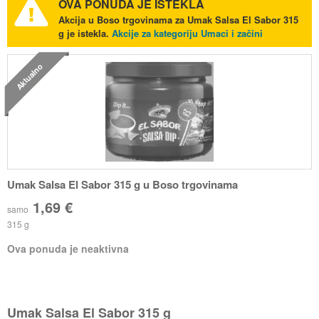
OVA PONUDA JE ISTEKLA
Akcija u Boso trgovinama za Umak Salsa El Sabor 315
g je istekla.
Akcije za kategoriju Umaci i začini
Aktualno
Umak Salsa El Sabor 315 g u Boso trgovinama
1,69 €
samo
315 g
Ova ponuda je neaktivna
Umak Salsa El Sabor 315 g