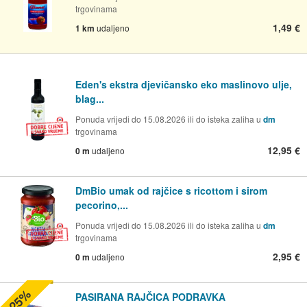
trgovinama
1,49 €
1 km
udaljeno
Eden's ekstra djevičansko eko maslinovo ulje,
blag...
Ponuda vrijedi do 15.08.2026 ili do isteka zaliha u
dm
trgovinama
12,95 €
0 m
udaljeno
DmBio umak od rajčice s ricottom i sirom
pecorino,...
Ponuda vrijedi do 15.08.2026 ili do isteka zaliha u
dm
trgovinama
2,95 €
0 m
udaljeno
-25%
PASIRANA RAJČICA PODRAVKA