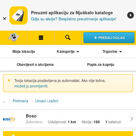
Preuzmi aplikaciju za Njuškalo kataloge
Gdje su akcije? Besplatno preuzimanje aplikacije!
PREDAJ OGLAS
Moja lokacija
Kategorije
Trgovine
Obavijesti o akcijama
Popis za kupnju
Tvoja lokacija postavljena je automatski. Ako nije točna,
možeš ju promijeniti
.
Prehrana
Umaci i začini
Boso
Zatvoreno
Udaljenost:
1 km
Akcije:
166
1
katalozi