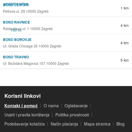
BOSO CENTAR
1 km
Petrova ul. 29 10000 Zagreb
BOSO RAVNICE
4 km
Radauševa ul. 1 10000 Zagreb
BOSO BOROVJE
4 km
Ul. Grada Chicaga 35 10000 Zagreb
BOSO TRAVNO
5 km
Ul. Božidara Magovca 157 10000 Zagreb
Korisni linkovi
Kontakt i pomoć
O nama
Oglašavanje
Uvjeti i pravila korištenja
Politika privatnosti
Podešavanje kolačića
Način plaćanja
Mapa stranica
Blog