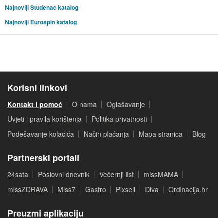
Najnoviji Studenac katalog
Najnoviji Eurospin katalog
Korisni linkovi
Kontakt i pomoć
O nama
Oglašavanje
Uvjeti i pravila korištenja
Politika privatnosti
Podešavanje kolačića
Način plaćanja
Mapa stranica
Blog
Partnerski portali
24sata
Poslovni dnevnik
Večernji list
missMAMA
missZDRAVA
Miss7
Gastro
Pixsell
Diva
Ordinacija.hr
Preuzmi aplikaciju