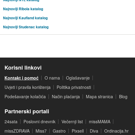
Najnoviji Ribola katalog
Najnoviji Kaufland katalog
Najnoviji Studenac katalog
Korisni linkovi
Kontakt i pomoć
O nama
Oglašavanje
Uvjeti i pravila korištenja
Politika privatnosti
Podešavanje kolačića
Način plaćanja
Mapa stranica
Blog
Partnerski portali
24sata
Poslovni dnevnik
Večernji list
missMAMA
missZDRAVA
Miss7
Gastro
Pixsell
Diva
Ordinacija.hr