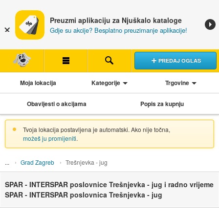
Preuzmi aplikaciju za Njuškalo kataloge
Gdje su akcije? Besplatno preuzimanje aplikacije!
PREDAJ OGLAS
Moja lokacija
Kategorije
Trgovine
Obavijesti o akcijama
Popis za kupnju
Tvoja lokacija postavljena je automatski. Ako nije točna,
možeš ju promijeniti
.
Grad Zagreb
Trešnjevka - jug
SPAR - INTERSPAR poslovnice Trešnjevka - jug i radno vrijeme
SPAR - INTERSPAR poslovnica Trešnjevka - jug