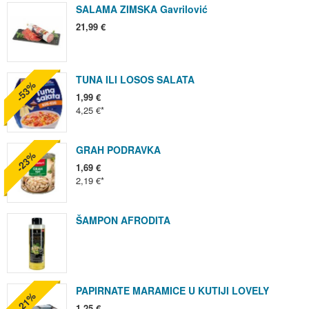
SALAMA ZIMSKA Gavrilović
21,99 €
TUNA ILI LOSOS SALATA
-53%
1,99 €
4,25 €
GRAH PODRAVKA
-23%
1,69 €
2,19 €
ŠAMPON AFRODITA
PAPIRNATE MARAMICE U KUTIJI LOVELY
-21%
1,25 €