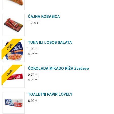
ČAJNA KOBASICA
13,99 €
TUNA ILI LOSOS SALATA
-53%
1,99 €
4,25 €
ČOKOLADA MIKADO RIŽA Zvečevo
-44%
2,79 €
4,99 €
TOALETNI PAPIR LOVELY
6,99 €