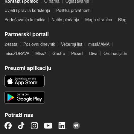
Kontakt i pomoć
O nama
Oglašavanje
Uvjeti i pravila korištenja
Politika privatnosti
Podešavanje kolačića
Način plaćanja
Mapa stranica
Blog
Partnerski portali
24sata
Poslovni dnevnik
Večernji list
missMAMA
missZDRAVA
Miss7
Gastro
Pixsell
Diva
Ordinacija.hr
Preuzmi aplikaciju
Potraži nas