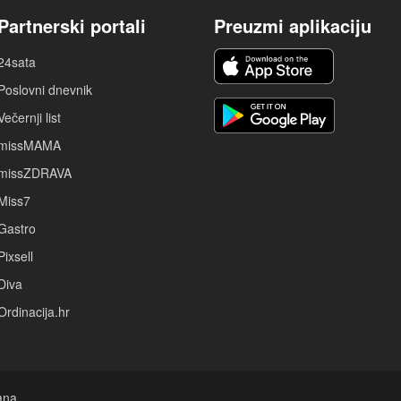
Partnerski portali
Preuzmi aplikaciju
24sata
Poslovni dnevnik
Večernji list
missMAMA
missZDRAVA
Miss7
Gastro
Pixsell
Diva
Ordinacija.hr
ana.