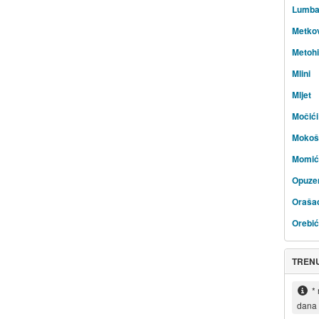
Lumba
Metko
Metohi
Mlini
Mljet
Močići
Mokoš
Momić
Opuze
Oraša
Orebić
TREN
*
dana 