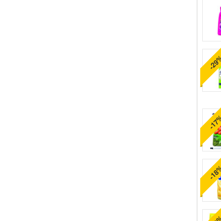
-29
-17
-18