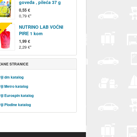
%
goveđa , pileća 37 g
0,55 €
0,79 €
NUTRINO LAB VOĆNI
%
PIRE 1 kom
1,99 €
2,29 €
ZANE STRANICE
iji dm katalog
iji Metro katalog
iji Eurospin katalog
iji Plodine katalog