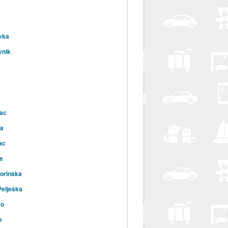
vka
vnik
ac
la
ac
e
orinska
elješka
vo
e