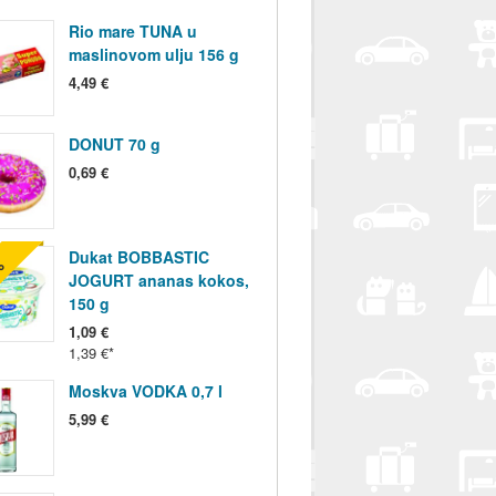
Rio mare TUNA u
maslinovom ulju 156 g
4,49 €
DONUT 70 g
0,69 €
Dukat BOBBASTIC
%
JOGURT ananas kokos,
150 g
1,09 €
1,39 €
Moskva VODKA 0,7 l
5,99 €