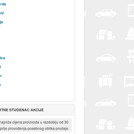
rda
vić
ja
ica
i
n
c
UTNE STUDENAC AKCIJE
 najniža cijena proizvoda u razdoblju od 30
prije provođenja posebnog oblika prodaje.