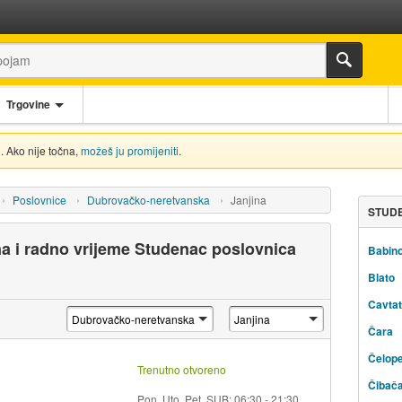
Trgovine
. Ako nije točna,
možeš ju promijeniti
.
Poslovnice
Dubrovačko-neretvanska
Janjina
STUDE
a i radno vrijeme Studenac poslovnica
Babino
Blato
Cavtat
Čara
Čelope
Trenutno otvoreno
Čibač
Pon, Uto, Pet, SUB: 06:30 - 21:30