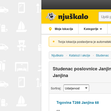
Moja lokacija
Kategorije
Tvoja lokacija postavljena je automatski
Njuškalo
Katalozi i akcije
Studenac
Studenac poslovnice Janjin
Janjina
Sortiraj:
Trgovina T288 Janjina 68
68