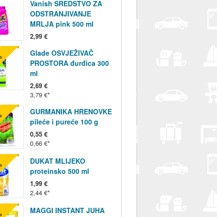
Vanish SREDSTVO ZA
ODSTRANJIVANJE
MRLJA pink 500 ml
2,99 €
Glade OSVJEŽIVAČ
%
PROSTORA đurđica 300
ml
2,69 €
3,79 €
GURMANIKA HRENOVKE
%
pileće i pureće 100 g
0,55 €
0,66 €
DUKAT MLIJEKO
%
proteinsko 500 ml
1,99 €
2,44 €
MAGGI INSTANT JUHA