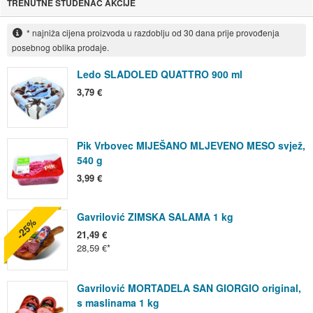
TRENUTNE STUDENAC AKCIJE
* najniža cijena proizvoda u razdoblju od 30 dana prije provođenja
posebnog oblika prodaje.
Ledo SLADOLED QUATTRO 900 ml
3,79 €
Pik Vrbovec MIJEŠANO MLJEVENO MESO svjež,
540 g
3,99 €
Gavrilović ZIMSKA SALAMA 1 kg
-25%
21,49 €
28,59 €
Gavrilović MORTADELA SAN GIORGIO original,
s maslinama 1 kg