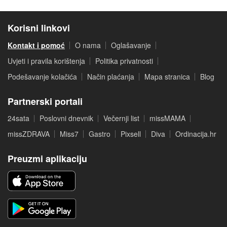
Korisni linkovi
Kontakt i pomoć
O nama
Oglašavanje
Uvjeti i pravila korištenja
Politika privatnosti
Podešavanje kolačića
Način plaćanja
Mapa stranica
Blog
Partnerski portali
24sata
Poslovni dnevnik
Večernji list
missMAMA
missZDRAVA
Miss7
Gastro
Pixsell
Diva
Ordinacija.hr
Preuzmi aplikaciju