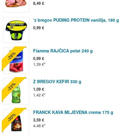
8,49 €
‘z bregov PUDING PROTEIN vanilija, 180 g
0,99 €
Fiamma RAJČICA pelat 240 g
-29%
0,99 €
1,39 €
Z BREGOV KEFIR 330 g
-23%
1,09 €
1,42 €
FRANCK KAVA MLJEVENA crema 175 g
-20%
3,59 €
4,48 €