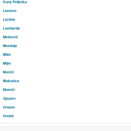
Kuna Pelješka
Lastovo
Lovište
Lumbarda
Metković
Metohija
Mlini
Mljet
Močići
Mokošica
Momići
Opuzen
Orašac
Orebić