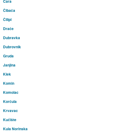
Čara
Čibača
Čilipi
Drače
Dubravka
Dubrovnik
Gruda
Janjina
Klek
Komin
Komolac
Korčula
Krvavac
Kućište
Kula Norinska