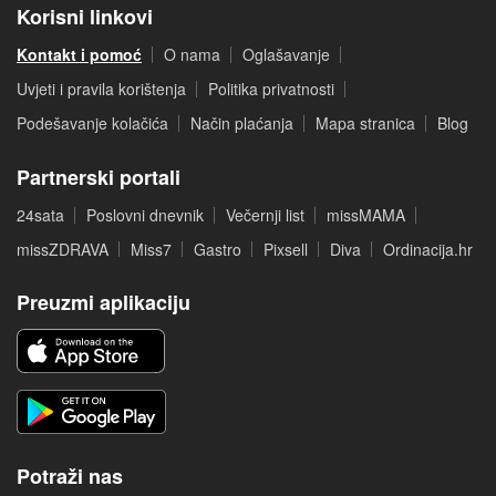
Korisni linkovi
Kontakt i pomoć
O nama
Oglašavanje
Uvjeti i pravila korištenja
Politika privatnosti
Podešavanje kolačića
Način plaćanja
Mapa stranica
Blog
Partnerski portali
24sata
Poslovni dnevnik
Večernji list
missMAMA
missZDRAVA
Miss7
Gastro
Pixsell
Diva
Ordinacija.hr
Preuzmi aplikaciju
Potraži nas