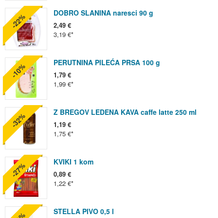
DOBRO SLANINA naresci 90 g
-22%
2,49 €
3,19 €
PERUTNINA PILEĆA PRSA 100 g
-10%
1,79 €
1,99 €
Z BREGOV LEDENA KAVA caffe latte 250 ml
-32%
1,19 €
1,75 €
KVIKI 1 kom
-27%
0,89 €
1,22 €
STELLA PIVO 0,5 l