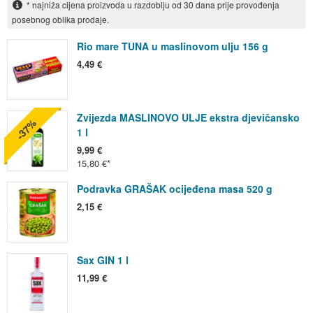
* najniža cijena proizvoda u razdoblju od 30 dana prije provođenja
posebnog oblika prodaje.
Rio mare TUNA u maslinovom ulju 156 g
4,49 €
Zvijezda MASLINOVO ULJE ekstra djevičansko
-37%
1 l
9,99 €
15,80 €
Podravka GRAŠAK ocijeđena masa 520 g
2,15 €
Sax GIN 1 l
11,99 €