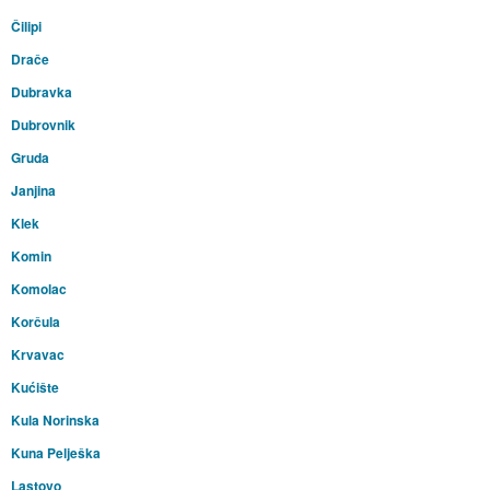
Čilipi
Drače
Dubravka
Dubrovnik
Gruda
Janjina
Klek
Komin
Komolac
Korčula
Krvavac
Kućište
Kula Norinska
Kuna Pelješka
Lastovo