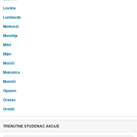
Lovište
Lumbarda
Metković
Metohija
Mlini
Mljet
Močići
Mokošica
Momići
Opuzen
Orašac
Orebić
TRENUTNE STUDENAC AKCIJE