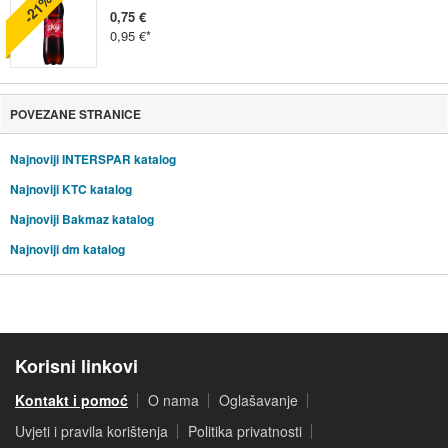
-21%
0,75 €
0,95 €
POVEZANE STRANICE
Najnoviji INTERSPAR katalog
Najnoviji KTC katalog
Najnoviji Bakmaz katalog
Najnoviji dm katalog
Korisni linkovi
Kontakt i pomoć
O nama
Oglašavanje
Uvjeti i pravila korištenja
Politika privatnosti