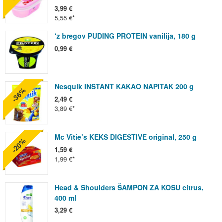
3,99 €
5,55 €
‘z bregov PUDING PROTEIN vanilija, 180 g
0,99 €
Nesquik INSTANT KAKAO NAPITAK 200 g
-36%
2,49 €
3,89 €
Mc Vitie’s KEKS DIGESTIVE original, 250 g
-20%
1,59 €
1,99 €
Head & Shoulders ŠAMPON ZA KOSU citrus,
400 ml
3,29 €