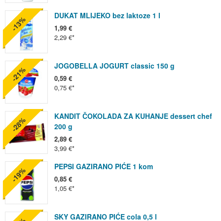
DUKAT MLIJEKO bez laktoze 1 l
-13%
1,99 €
2,29 €
JOGOBELLA JOGURT classic 150 g
-21%
0,59 €
0,75 €
KANDIT ČOKOLADA ZA KUHANJE dessert chef
-28%
200 g
2,89 €
3,99 €
PEPSI GAZIRANO PIĆE 1 kom
-19%
0,85 €
1,05 €
SKY GAZIRANO PIĆE cola 0,5 l