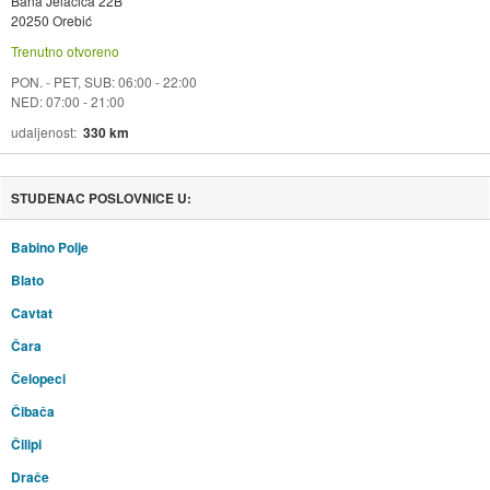
Bana Jelačića 22B
20250 Orebić
Trenutno otvoreno
PON. - PET, SUB: 06:00 - 22:00
NED: 07:00 - 21:00
udaljenost
330 km
STUDENAC POSLOVNICE U:
Babino Polje
Blato
Cavtat
Čara
Čelopeci
Čibača
Čilipi
Drače