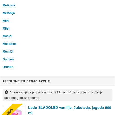
Metković
Metohija
Mlini
Mljet
Močići
Mokošica
Momići
Opuzen
Orašac
TRENUTNE STUDENAC AKCIJE
* najniža cijena proizvoda u razdoblju od 30 dana prije provođenja
posebnog oblika prodaje.
Ledo SLADOLED vanilija, čokolada, jagoda 900
-28%
ml