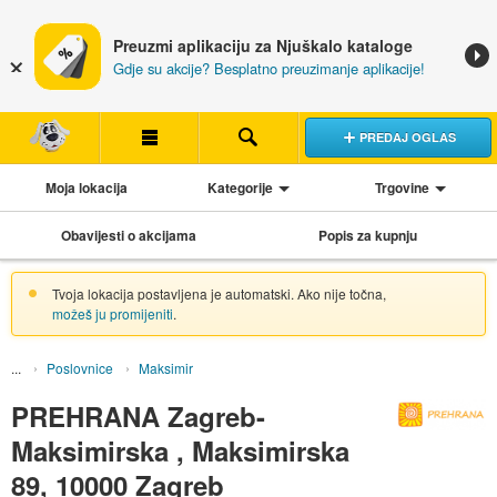
Preuzmi aplikaciju za Njuškalo kataloge
Gdje su akcije? Besplatno preuzimanje aplikacije!
PREDAJ OGLAS
Moja lokacija
Kategorije
Trgovine
Obavijesti o akcijama
Popis za kupnju
Tvoja lokacija postavljena je automatski. Ako nije točna,
možeš ju promijeniti
.
Poslovnice
Maksimir
PREHRANA Zagreb-
Maksimirska , Maksimirska
89, 10000 Zagreb