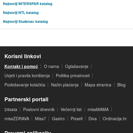
Najnoviji INTERSPAR katalog
Najnoviji NTL katalog
Najnoviji Studenac katalog
Korisni linkovi
Kontakt i pomoć
O nama
Oglašavanje
Uvjeti i pravila korištenja
Politika privatnosti
Podešavanje kolačića
Način plaćanja
Mapa stranica
Blog
Partnerski portali
24sata
Poslovni dnevnik
Večernji list
missMAMA
missZDRAVA
Miss7
Gastro
Pixsell
Diva
Ordinacija.hr