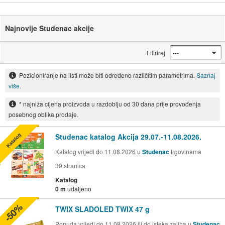
Najnovije Studenac akcije
Filtriraj
Pozicioniranje na listi može biti određeno različitim parametrima.
Saznaj
više.
* najniža cijena proizvoda u razdoblju od 30 dana prije provođenja
posebnog oblika prodaje.
Katalog
Studenac katalog Akcija 29.07.-11.08.2026.
Katalog vrijedi do 11.08.2026 u
Studenac
trgovinama
39
stranica
Katalog
0 m
udaljeno
-50%
TWIX SLADOLED TWIX 47 g
Ponuda vrijedi do 11.08.2026 ili do isteka zaliha u
Studenac