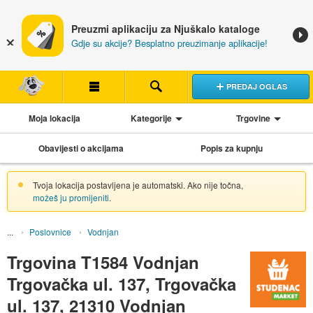
Preuzmi aplikaciju za Njuškalo kataloge
Gdje su akcije? Besplatno preuzimanje aplikacije!
PREDAJ OGLAS
Moja lokacija
Kategorije
Trgovine
Obavijesti o akcijama
Popis za kupnju
Tvoja lokacija postavljena je automatski. Ako nije točna,
možeš ju promijeniti
.
Poslovnice
Vodnjan
Trgovina T1584 Vodnjan
Trgovačka ul. 137, Trgovačka
ul. 137, 21310 Vodnjan