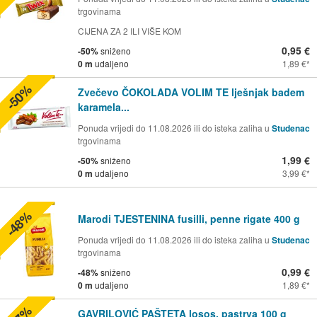
trgovinama
CIJENA ZA 2 ILI VIŠE KOM
0,95 €
-50%
sniženo
0 m
udaljeno
1,89 €
-50%
Zvečevo ČOKOLADA VOLIM TE lješnjak badem
karamela...
Ponuda vrijedi do 11.08.2026 ili do isteka zaliha u
Studenac
trgovinama
1,99 €
-50%
sniženo
0 m
udaljeno
3,99 €
-48%
Marodi TJESTENINA fusilli, penne rigate 400 g
Ponuda vrijedi do 11.08.2026 ili do isteka zaliha u
Studenac
trgovinama
0,99 €
-48%
sniženo
0 m
udaljeno
1,89 €
GAVRILOVIĆ PAŠTETA losos, pastrva 100 g