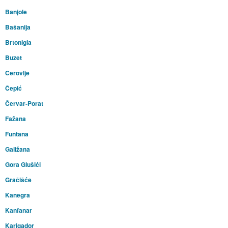
Banjole
Bašanija
Brtonigla
Buzet
Cerovlje
Čepić
Červar-Porat
Fažana
Funtana
Galižana
Gora Glušići
Gračišće
Kanegra
Kanfanar
Karigador