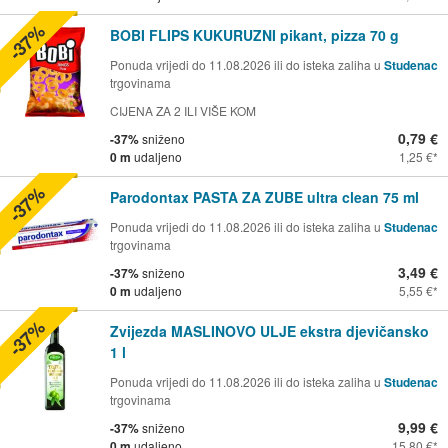
-37%
BOBI FLIPS KUKURUZNI pikant, pizza 70 g
Ponuda vrijedi do 11.08.2026 ili do isteka zaliha u
Studenac
trgovinama
CIJENA ZA 2 ILI VIŠE KOM
0,79 €
-37%
sniženo
0 m
udaljeno
1,25 €
-37%
Parodontax PASTA ZA ZUBE ultra clean 75 ml
Ponuda vrijedi do 11.08.2026 ili do isteka zaliha u
Studenac
trgovinama
3,49 €
-37%
sniženo
0 m
udaljeno
5,55 €
-37%
Zvijezda MASLINOVO ULJE ekstra djevičansko
1 l
Ponuda vrijedi do 11.08.2026 ili do isteka zaliha u
Studenac
trgovinama
9,99 €
-37%
sniženo
0 m
udaljeno
15,80 €