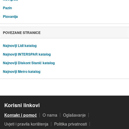
Pazin
Plovanija
POVEZANE STRANICE
Najnoviji Lidl katalog
Najnoviji INTERSPAR katalog
Najnoviji Diskont Stanić katalog
Najnoviji Metro katalog
Korisni linkovi
Kontakt i pomoć
O nama
Oglašavanje
Uvjeti i pravila korištenja
Politika privatnosti