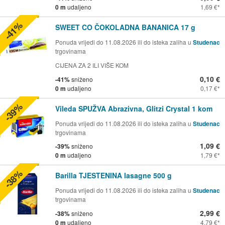
0 m
udaljeno
1,69 €
-41%
SWEET CO ČOKOLADNA BANANICA 17 g
Ponuda vrijedi do 11.08.2026 ili do isteka zaliha u
Studenac
trgovinama
CIJENA ZA 2 ILI VIŠE KOM
0,10 €
-41%
sniženo
0 m
udaljeno
0,17 €
-39%
Vileda SPUŽVA Abrazivna, Glitzi Crystal 1 kom
Ponuda vrijedi do 11.08.2026 ili do isteka zaliha u
Studenac
trgovinama
1,09 €
-39%
sniženo
0 m
udaljeno
1,79 €
-38%
Barilla TJESTENINA lasagne 500 g
Ponuda vrijedi do 11.08.2026 ili do isteka zaliha u
Studenac
trgovinama
2,99 €
-38%
sniženo
0 m
udaljeno
4,79 €