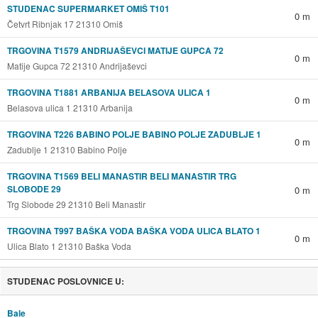
STUDENAC SUPERMARKET OMIŠ T101
0 m
Četvrt Ribnjak 17 21310 Omiš
TRGOVINA T1579 ANDRIJAŠEVCI MATIJE GUPCA 72
0 m
Matije Gupca 72 21310 Andrijaševci
TRGOVINA T1881 ARBANIJA BELASOVA ULICA 1
0 m
Belasova ulica 1 21310 Arbanija
TRGOVINA T226 BABINO POLJE BABINO POLJE ZADUBLJE 1
0 m
Zadublje 1 21310 Babino Polje
TRGOVINA T1569 BELI MANASTIR BELI MANASTIR TRG
SLOBODE 29
0 m
Trg Slobode 29 21310 Beli Manastir
TRGOVINA T997 BAŠKA VODA BAŠKA VODA ULICA BLATO 1
0 m
Ulica Blato 1 21310 Baška Voda
STUDENAC POSLOVNICE U:
Bale