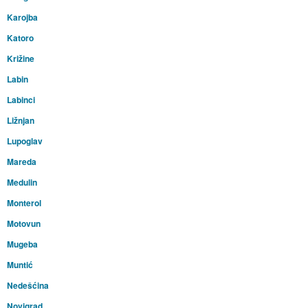
Karojba
Katoro
Križine
Labin
Labinci
Ližnjan
Lupoglav
Mareda
Medulin
Monterol
Motovun
Mugeba
Muntić
Nedešćina
Novigrad