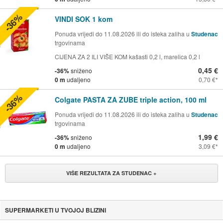
-36%
VINDI SOK 1 kom
Ponuda vrijedi do 11.08.2026 ili do isteka zaliha u
Studenac
trgovinama
CIJENA ZA 2 ILI VIŠE KOM kašasti 0,2 l, marelica 0,2 l
0,45 €
-36%
sniženo
0 m
udaljeno
0,70 €
-36%
Colgate PASTA ZA ZUBE triple action, 100 ml
Ponuda vrijedi do 11.08.2026 ili do isteka zaliha u
Studenac
trgovinama
1,99 €
-36%
sniženo
0 m
udaljeno
3,09 €
VIŠE REZULTATA ZA STUDENAC +
SUPERMARKETI U TVOJOJ BLIZINI