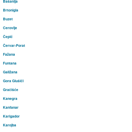
Bašanija
Brtonigla
Buzet
Cerovlje
Čepić
Červar-Porat
Fažana
Funtana
Galižana
Gora Glušići
Gračišće
Kanegra
Kanfanar
Karigador
Karojba