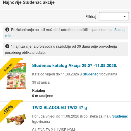
Najnovije Studenac akcije
Filtriraj
Pozicioniranje na listi može biti određeno različitim parametrima.
Saznaj
više.
* najniža cijena proizvoda u razdoblju od 30 dana prije provođenja
posebnog oblika prodaje.
Katalog
Studenac katalog Akcija 29.07.-11.08.2026.
Katalog vrijedi do 11.08.2026 u
Studenac
trgovinama
39
stranica
Katalog
0 m
udaljeno
-50%
TWIX SLADOLED TWIX 47 g
Ponuda vrijedi do 11.08.2026 ili do isteka zaliha u
Studenac
trgovinama
CIJENA ZA 2 ILI VIŠE KOM