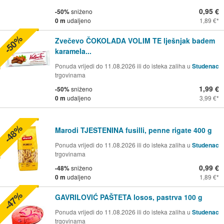
0,95 €
-50%
sniženo
0 m
udaljeno
1,89 €
-50%
Zvečevo ČOKOLADA VOLIM TE lješnjak badem
karamela...
Ponuda vrijedi do 11.08.2026 ili do isteka zaliha u
Studenac
trgovinama
1,99 €
-50%
sniženo
0 m
udaljeno
3,99 €
-48%
Marodi TJESTENINA fusilli, penne rigate 400 g
Ponuda vrijedi do 11.08.2026 ili do isteka zaliha u
Studenac
trgovinama
0,99 €
-48%
sniženo
0 m
udaljeno
1,89 €
-47%
GAVRILOVIĆ PAŠTETA losos, pastrva 100 g
Ponuda vrijedi do 11.08.2026 ili do isteka zaliha u
Studenac
trgovinama