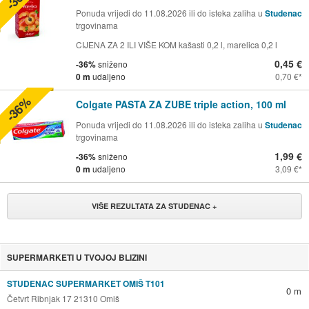
Ponuda vrijedi do 11.08.2026 ili do isteka zaliha u
Studenac
trgovinama
CIJENA ZA 2 ILI VIŠE KOM kašasti 0,2 l, marelica 0,2 l
0,45 €
-36%
sniženo
0 m
udaljeno
0,70 €
-36%
Colgate PASTA ZA ZUBE triple action, 100 ml
Ponuda vrijedi do 11.08.2026 ili do isteka zaliha u
Studenac
trgovinama
1,99 €
-36%
sniženo
0 m
udaljeno
3,09 €
VIŠE REZULTATA ZA STUDENAC +
SUPERMARKETI U TVOJOJ BLIZINI
STUDENAC SUPERMARKET OMIŠ T101
0 m
Četvrt Ribnjak 17 21310 Omiš