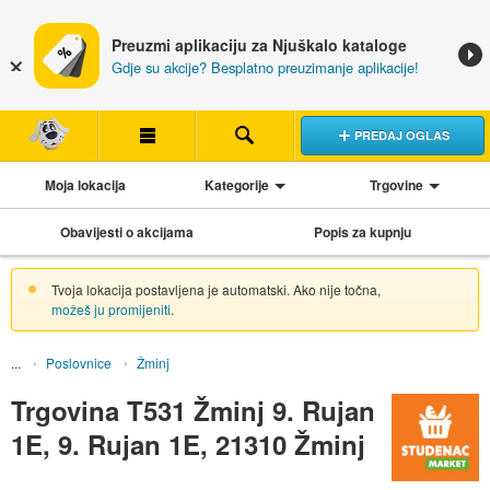
Preuzmi aplikaciju za Njuškalo kataloge
Gdje su akcije? Besplatno preuzimanje aplikacije!
PREDAJ OGLAS
Moja lokacija
Kategorije
Trgovine
Obavijesti o akcijama
Popis za kupnju
Tvoja lokacija postavljena je automatski. Ako nije točna,
možeš ju promijeniti
.
Poslovnice
Žminj
Trgovina T531 Žminj 9. Rujan
1E, 9. Rujan 1E, 21310 Žminj