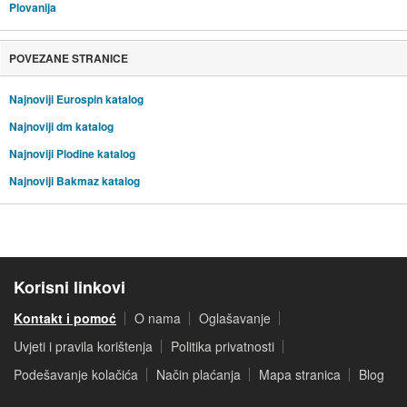
Plovanija
POVEZANE STRANICE
Najnoviji Eurospin katalog
Najnoviji dm katalog
Najnoviji Plodine katalog
Najnoviji Bakmaz katalog
Korisni linkovi
Kontakt i pomoć
O nama
Oglašavanje
Uvjeti i pravila korištenja
Politika privatnosti
Podešavanje kolačića
Način plaćanja
Mapa stranica
Blog