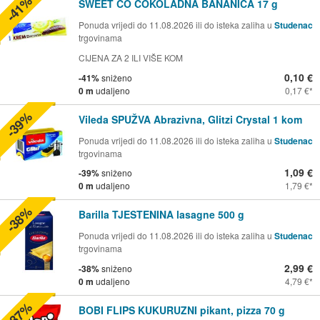
-41%
SWEET CO ČOKOLADNA BANANICA 17 g
Ponuda vrijedi do 11.08.2026 ili do isteka zaliha u
Studenac
trgovinama
CIJENA ZA 2 ILI VIŠE KOM
0,10 €
-41%
sniženo
0 m
udaljeno
0,17 €
-39%
Vileda SPUŽVA Abrazivna, Glitzi Crystal 1 kom
Ponuda vrijedi do 11.08.2026 ili do isteka zaliha u
Studenac
trgovinama
1,09 €
-39%
sniženo
0 m
udaljeno
1,79 €
-38%
Barilla TJESTENINA lasagne 500 g
Ponuda vrijedi do 11.08.2026 ili do isteka zaliha u
Studenac
trgovinama
2,99 €
-38%
sniženo
0 m
udaljeno
4,79 €
-37%
BOBI FLIPS KUKURUZNI pikant, pizza 70 g