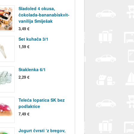
Sladoled 4 okusa,
čokolada-bananabiskvit-
vanilija Smiješak
3,49 €
Set kuhača 3/1
1,59 €
Staklenka 6/1
2,29 €
Teleća lopatica SK bez
podlaktice
7,49 €
Jogurt čvrsti ‘z bregov,