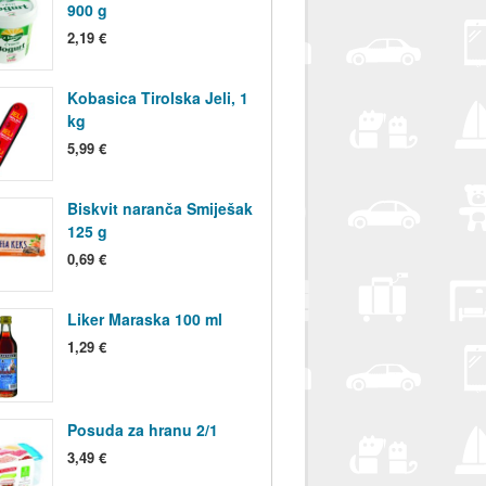
900 g
2,19 €
Kobasica Tirolska Jeli, 1
kg
5,99 €
Biskvit naranča Smiješak
125 g
0,69 €
Liker Maraska 100 ml
1,29 €
Posuda za hranu 2/1
3,49 €