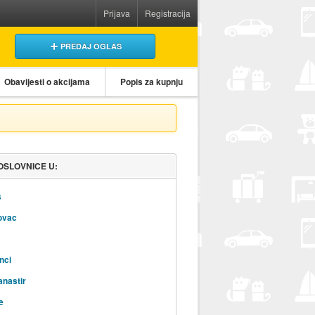
Prijava
Registracija
PREDAJ OGLAS
Obavijesti o akcijama
Popis za kupnju
OSLOVNICE U:
š
ovac
nci
anastir
e