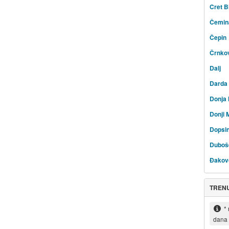
Cret B
Čemin
Čepin
Črnko
Dalj
Darda
Donja 
Donji 
Dopsi
Duboš
Đakov
TRENU
*
dana 