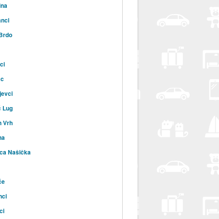
ina
nci
 Brdo
ci
ac
jevci
ć Lug
n Vrh
na
ca Našička
će
nci
ci