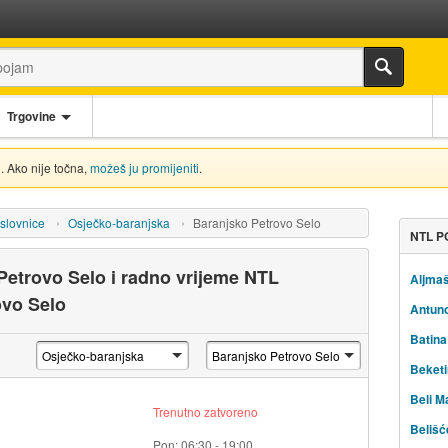
Trgovine
. Ako nije točna,
možeš ju promijeniti
.
slovnice
Osječko-baranjska
Baranjsko Petrovo Selo
NTL P
etrovo Selo i radno vrijeme NTL
Aljma
ovo Selo
Antun
Batina
Beketi
Beli M
Trenutno zatvoreno
Belišć
Pon: 06:30 - 19:00