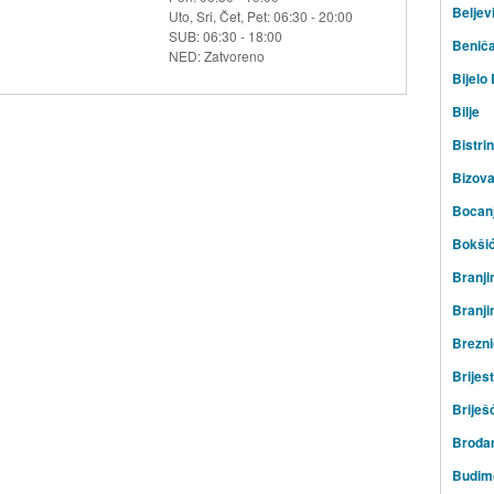
Beljev
Uto, Sri, Čet, Pet: 06:30 - 20:00
SUB: 06:30 - 18:00
Beniča
NED: Zatvoreno
Bijelo
Bilje
Bistrin
Bizov
Bocan
Bokši
Branji
Branji
Brezni
Brijest
Briješ
Brođa
Budim