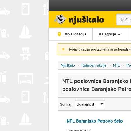
Moja lokacija
Kategorije
Tvoja lokacija postavljena je automatski
Njuškalo
Katalozi i akcije
NTL
Po
NTL poslovnice Baranjsko P
poslovnica Baranjsko Petr
Sortiraj:
NTL Baranjsko Petrovo Selo
Kolodvorska 50