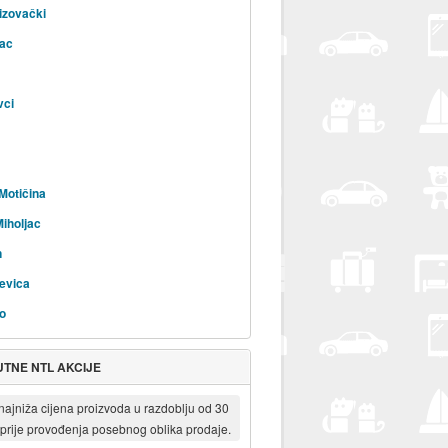
izovački
ac
vci
Motičina
Miholjac
n
evica
o
TNE NTL AKCIJE
 najniža cijena proizvoda u razdoblju od 30
prije provođenja posebnog oblika prodaje.