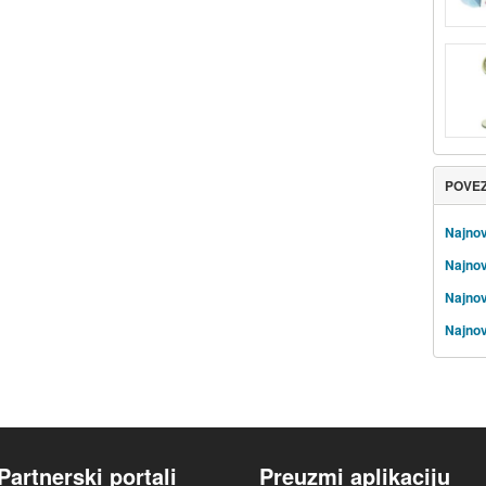
POVE
Najnov
Najnov
Najnov
Najnov
Partnerski portali
Preuzmi aplikaciju